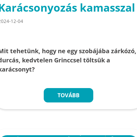
Karácsonyozás kamasszal
2024-12-04
Mit tehetünk, hogy ne egy szobájába zárkózó,
durcás, kedvtelen Grinccsel töltsük a
karácsonyt?
TOVÁBB