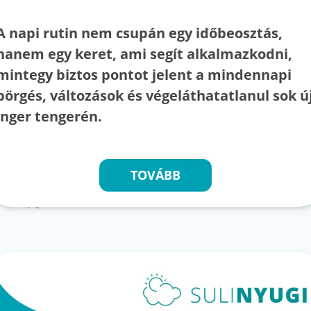
A napi rutin nem csupán egy időbeosztás,
hanem egy keret, ami segít alkalmazkodni,
mintegy biztos pontot jelent a mindennapi
pörgés, változások és végeláthatatlanul sok ú
inger tengerén.
TOVÁBB