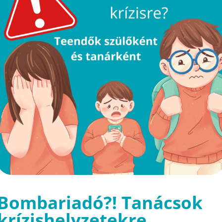
Bombariadó?! Tanácsok
krízishelyzetekre