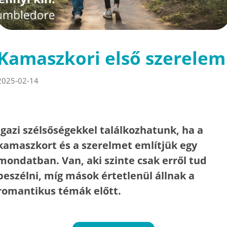
Kamaszkori első szerelem
2025-02-14
Igazi szélsőségekkel találkozhatunk, ha a
kamaszkort és a szerelmet említjük egy
mondatban. Van, aki szinte csak erről tud
beszélni, míg mások értetlenül állnak a
romantikus témák előtt.