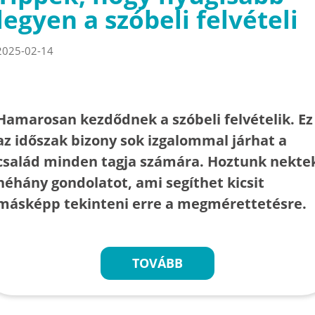
legyen a szóbeli felvételi
2025-02-14
Hamarosan kezdődnek a szóbeli felvételik. Ez
az időszak bizony sok izgalommal járhat a
család minden tagja számára. Hoztunk nekte
néhány gondolatot, ami segíthet kicsit
másképp tekinteni erre a megmérettetésre.
TOVÁBB