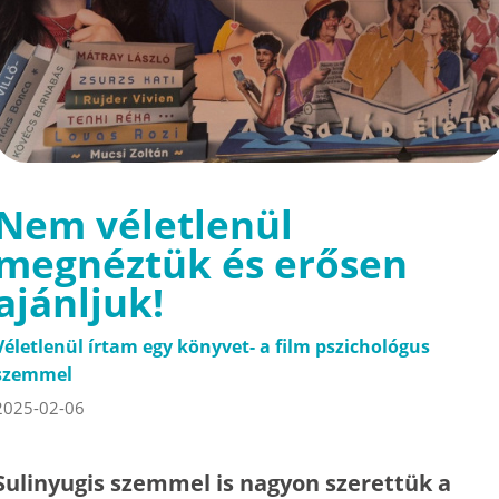
Nem véletlenül
megnéztük és erősen
ajánljuk!
Véletlenül írtam egy könyvet- a film pszichológus
szemmel
2025-02-06
Sulinyugis szemmel is nagyon szerettük a