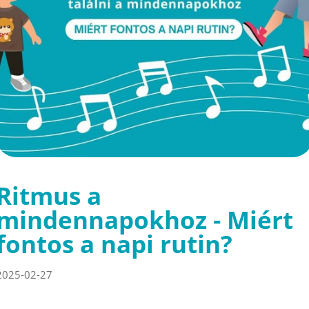
Ritmus a
mindennapokhoz - Miért
fontos a napi rutin?
2025-02-27