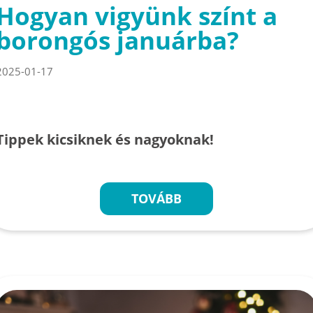
Hogyan vigyünk színt a
borongós januárba?
2025-01-17
Tippek kicsiknek és nagyoknak!
TOVÁBB