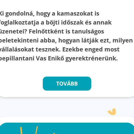
Ki gondolná, hogy a kamaszokat is
foglalkoztatja a böjti időszak és annak
üzenetei? Felnőttként is tanulságos
beletekinteni abba, hogyan látják ezt, milyen
vállalásokat tesznek. Ezekbe enged most
bepillantani Vas Enikő gyerektrénerünk.
TOVÁBB