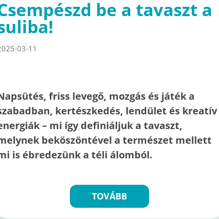
Csempészd be a tavaszt a
suliba!
2025-03-11
Napsütés, friss levegő, mozgás és játék a
szabadban, kertészkedés, lendület és kreatív
energiák – mi így definiáljuk a tavaszt,
melynek beköszöntével a természet mellett
mi is ébredezünk a téli álomból.
TOVÁBB