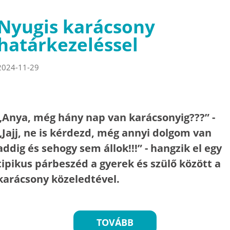
Nyugis karácsony
határkezeléssel
2024-11-29
„Anya, még hány nap van karácsonyig???” -
„Jajj, ne is kérdezd, még annyi dolgom van
addig és sehogy sem állok!!!” - hangzik el egy
tipikus párbeszéd a gyerek és szülő között a
karácsony közeledtével.
TOVÁBB