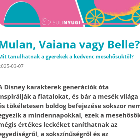
Mulan, Vaiana vagy Belle?
Mit tanulhatnak a gyerekek a kedvenc mesehősüktől?
2025-03-07
A Disney karakterek generációk óta
inspirálják a fiatalokat, és bár a mesék világa
és tökéletesen boldog befejezése sokszor ne
egyezik a mindennapokkal, ezek a mesehősö
mégis értékes leckéket taníthatnak az
egyediségről, a sokszínűségről és az