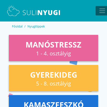
EN
UA
Főoldal
Nyugitippek
MANÓSTRESSZ
1 - 4. osztályig
GYEREKIDEG
5 - 8. osztályig
KAMASZFESZKÓ