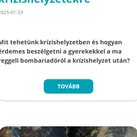
2025-01-23
Mit tehetünk krízishelyzetben és hogyan
érdemes beszélgetni a gyerekekkel a ma
reggeli bombariadóról a krízishelyzet után?
TOVÁBB