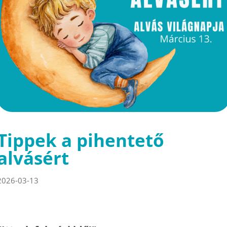
Tippek a pihentető
alvásért
2026-03-13