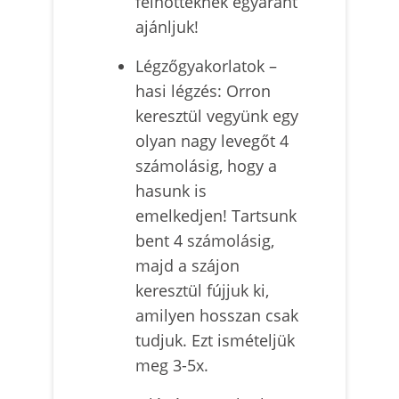
felnőtteknek egyaránt
ajánljuk!
Légzőgyakorlatok –
hasi légzés: Orron
keresztül vegyünk egy
olyan nagy levegőt 4
számolásig, hogy a
hasunk is
emelkedjen! Tartsunk
bent 4 számolásig,
majd a szájon
keresztül fújjuk ki,
amilyen hosszan csak
tudjuk. Ezt ismételjük
meg 3-5x.