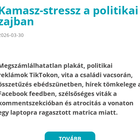
Kamasz-stressz a politikai
zajban
2026-03-30
Megszámlálhatatlan plakát, politikai
reklámok TikTokon, vita a családi vacsorán,
összetűzés ebédszünetben, hírek tömkelege 
Facebook feedben, szélsőséges viták a
kommentszekcióban és atrocitás a vonaton
egy laptopra ragasztott matrica miatt.
TOVÁBB