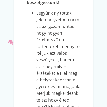
beszélgessünk!
Legyünk nyitottak!
Jelen helyzetben nem
az az igazán fontos,
hogy hogyan
értelmezzük a
történteket, mennyire
ítéljük ezt valós
veszélynek, hanem
az, hogy milyen
érzéseket élt, él meg
a helyzet kapcsán a
gyerek és mi magunk.
Merjük megkérdezni:
te ezt hogy élted
meg? Mi volt ebben a