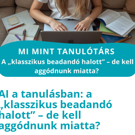
AI a tanulásban: a
„klasszikus beadandó
halott” – de kell
aggódnunk miatta?