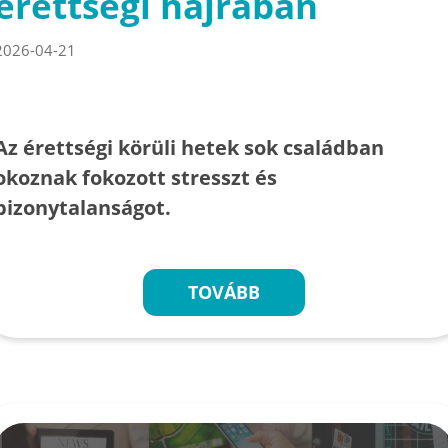
érettségi hajrában
2026-04-21
Az érettségi körüli hetek sok családban
okoznak fokozott stresszt és
bizonytalanságot.
TOVÁBB