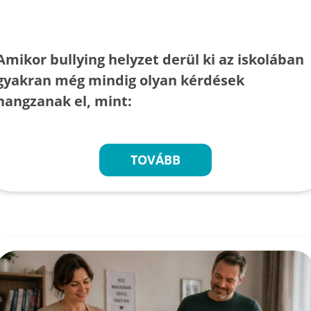
Amikor bullying helyzet derül ki az iskolában
gyakran még mindig olyan kérdések
hangzanak el, mint:
TOVÁBB