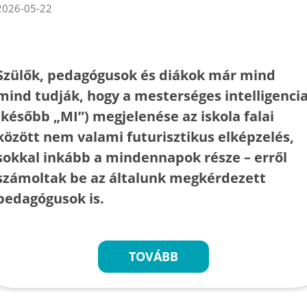
2026-05-22
Szülők, pedagógusok és diákok már mind
mind tudják, hogy a mesterséges intelligenci
(később „MI”) megjelenése az iskola falai
között nem valami futurisztikus elképzelés,
sokkal inkább a mindennapok része – erről
számoltak be az általunk megkérdezett
pedagógusok is.
TOVÁBB