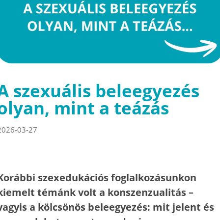
A szexuális beleegyezés
olyan, mint a teázás
2026-03-27
Korábbi szexedukációs foglalkozásunkon
kiemelt témánk volt a konszenzualitás –
vagyis a kölcsönös beleegyezés: mit jelent és