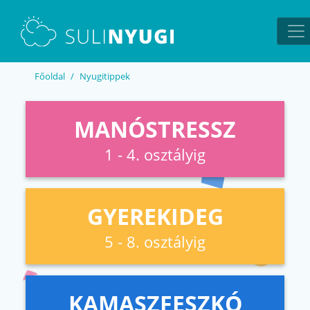
EN
UA
Főoldal
Nyugitippek
MANÓSTRESSZ
1 - 4. osztályig
GYEREKIDEG
5 - 8. osztályig
KAMASZFESZKÓ