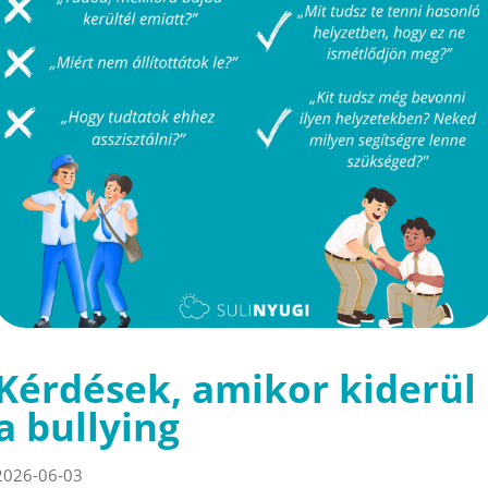
Kérdések, amikor kiderül
a bullying
2026-06-03