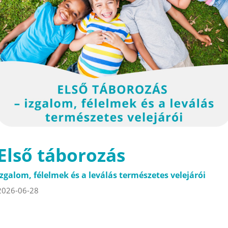
Első táborozás
Izgalom, félelmek és a leválás természetes velejárói
2026-06-28