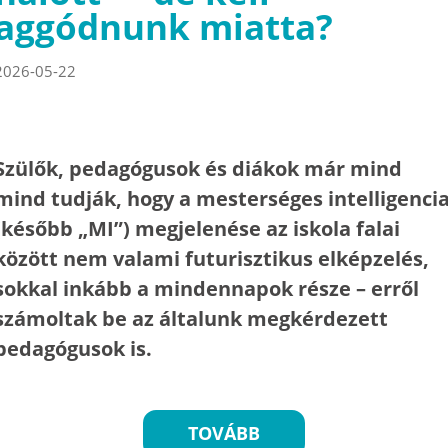
aggódnunk miatta?
2026-05-22
Szülők, pedagógusok és diákok már mind
mind tudják, hogy a mesterséges intelligenci
(később „MI”) megjelenése az iskola falai
között nem valami futurisztikus elképzelés,
sokkal inkább a mindennapok része – erről
számoltak be az általunk megkérdezett
pedagógusok is.
TOVÁBB