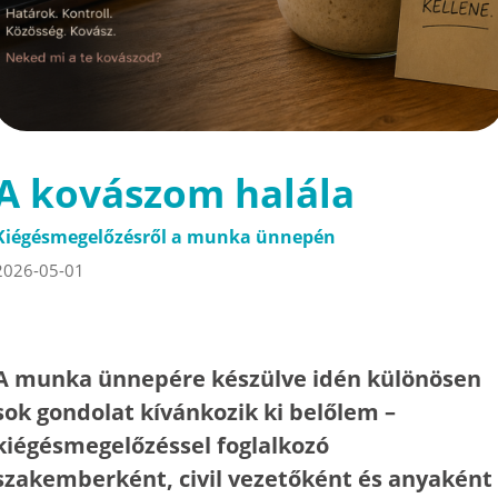
A kovászom halála
Kiégésmegelőzésről a munka ünnepén
2026-05-01
A munka ünnepére készülve idén különösen
sok gondolat kívánkozik ki belőlem –
kiégésmegelőzéssel foglalkozó
szakemberként, civil vezetőként és anyaként