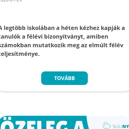
A legtöbb iskolában a héten kézhez kapják a
tanulók a félévi bizonyítványt, amiben
számokban mutatkozik meg az elmúlt félév
teljesítménye.
TOVÁBB