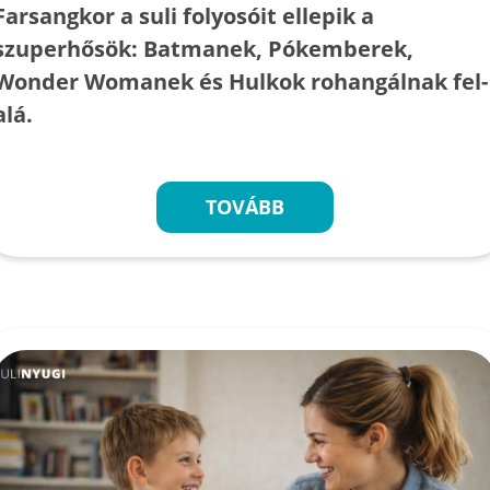
Farsangkor a suli folyosóit ellepik a
szuperhősök: Batmanek, Pókemberek,
Wonder Womanek és Hulkok rohangálnak fel-
alá.
TOVÁBB