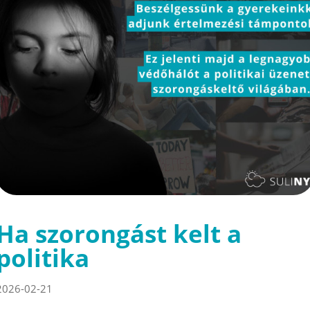
Ha szorongást kelt a
politika
2026-02-21