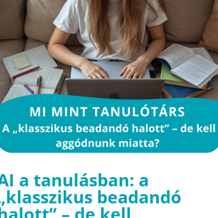
AI a tanulásban: a
„klasszikus beadandó
halott” – de kell