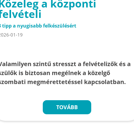
Közeleg a központi
felvételi
3 tipp a nyugisabb felkészülésért
2026-01-19
Valamilyen szintű stresszt a felvételizők és a
szülők is biztosan megélnek a közelgő
szombati megmérettetéssel kapcsolatban.
TOVÁBB