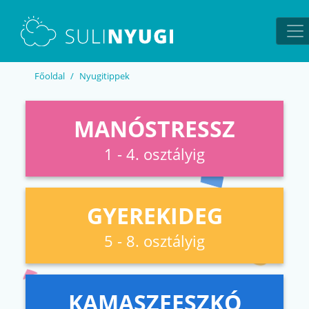
EN
UA
Főoldal
Nyugitippek
MANÓSTRESSZ
1 - 4. osztályig
GYEREKIDEG
5 - 8. osztályig
KAMASZFESZKÓ