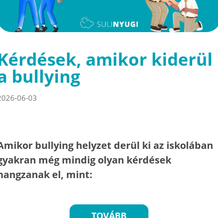
Kérdések, amikor kiderül
a bullying
2026-06-03
Amikor bullying helyzet derül ki az iskolában
gyakran még mindig olyan kérdések
hangzanak el, mint:
TOVÁBB