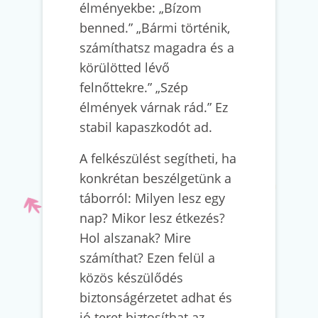
élményekbe: „Bízom
benned.” „Bármi történik,
számíthatsz magadra és a
körülötted lévő
felnőttekre.” „Szép
élmények várnak rád.” Ez
stabil kapaszkodót ad.
A felkészülést segítheti, ha
konkrétan beszélgetünk a
táborról: Milyen lesz egy
nap? Mikor lesz étkezés?
Hol alszanak? Mire
számíthat? Ezen felül a
közös készülődés
biztonságérzetet adhat és
jó teret biztosíthat az