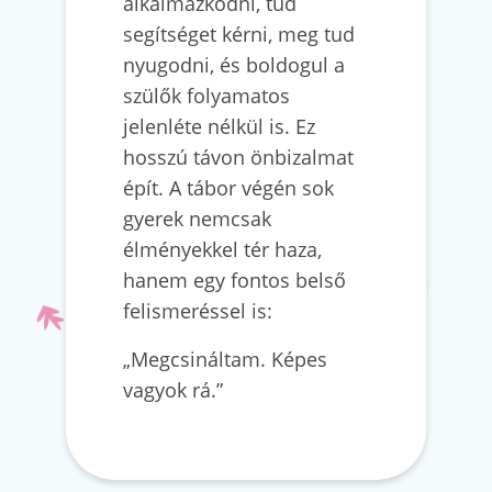
alkalmazkodni, tud
segítséget kérni, meg tud
nyugodni, és boldogul a
szülők folyamatos
jelenléte nélkül is. Ez
hosszú távon önbizalmat
épít. A tábor végén sok
gyerek nemcsak
élményekkel tér haza,
hanem egy fontos belső
felismeréssel is:
„Megcsináltam. Képes
vagyok rá.”