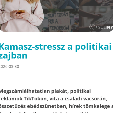
Kamasz-stressz a politikai
zajban
2026-03-30
Megszámlálhatatlan plakát, politikai
reklámok TikTokon, vita a családi vacsorán,
összetűzés ebédszünetben, hírek tömkelege 