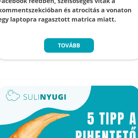
Facebook feedben, szélsőséges viták a
kommentszekcióban és atrocitás a vonaton
egy laptopra ragasztott matrica miatt.
TOVÁBB