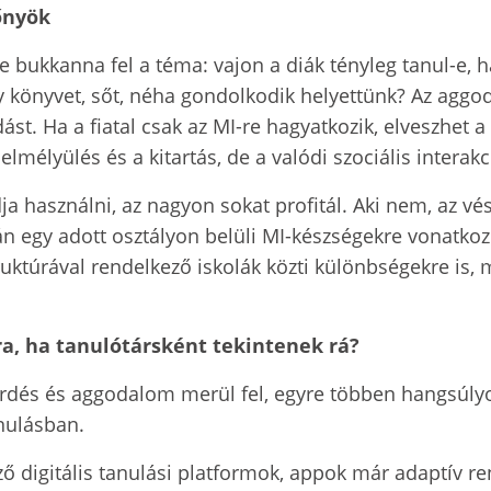
őnyök
e bukkanna fel a téma: vajon a diák tényleg tanul-e, h
egy könyvet, sőt, néha gondolkodik helyettünk? Az agg
. Ha a fiatal csak az MI-re hagyatkozik, elveszhet a 
mélyülés és a kitartás, de a valódi szociális interakc
udja használni, az nagyon sokat profitál. Aki nem, az 
egy adott osztályon belüli MI-készségekre vonatkozik
truktúrával rendelkező iskolák közti különbségekre is,
a, ha tanulótársként tekintenek rá?
rdés és aggodalom merül fel, egyre többen hangsúlyoz
anulásban.
ő digitális tanulási platformok, appok már adaptív r