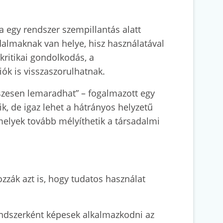
a egy rendszer szempillantás alatt
odalmaknak van helye, hisz használatával
kritikai gondolkodás, a
iók is visszaszorulhatnak.
vészesen lemaradhat” – fogalmazott egy
, de igaz lehet a hátrányos helyzetű
 melyek tovább mélyíthetik a társadalmi
zák azt is, hogy tudatos használat
endszerként képesek alkalmazkodni az