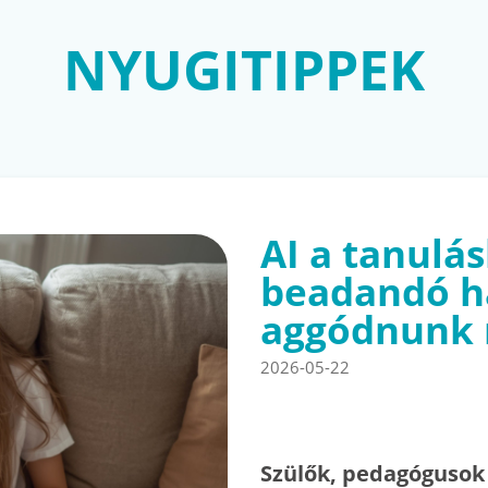
NYUGITIPPEK
AI a tanulás
beadandó ha
aggódnunk 
2026-05-22
Szülők, pedagógusok