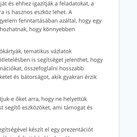
t és ehhez igazítják a feladatokat, a
a is hasznos eszköz lehet. A
gyelem fenntartásában azáltal, hogy egy
trehozhatnak, hogy könnyebben
ókártyák, tematikus vázlatok
letelésben is segítséget jelenthet, hogy
rmációkat, összefoglalni hosszabb
etet és bátorságot, akik gyakran érzik
juk-e őket arra, hogy ne helyettük
t segítő eszközöket, ami támogat és
egítségével készít el egy prezentációt