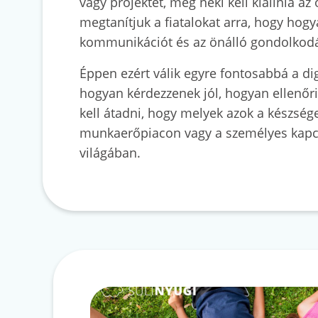
vagy projektet, még neki kell kiállnia az
megtanítjuk a fiatalokat arra, hogy hogy
kommunikációt és az önálló gondolkodá
Éppen ezért válik egyre fontosabbá a dig
hogyan kérdezzenek jól, hogyan ellenőri
kell átadni, hogy melyek azok a készsége
munkaerőpiacon vagy a személyes kapcs
világában.