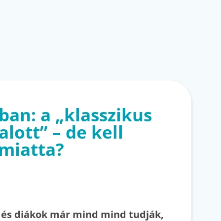
ban: a „klasszikus
lott” – de kell
miatta?
 és diákok már mind mind tudják,