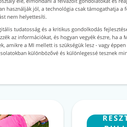
 osztály elé, elmondani a felvázolt gondolatokat és rea
an használják jól, a technológia csak támogathatja a f
st nem helyettesíti.
itális tudatosság és a kritikus gondolkodás fejlesztés
zzék az információkat, és hogyan vegyék észre, ha a MI
k, amikre a MI mellett is szükségük lesz - vagy éppen
olatokban különbözővé és különlegessé tesznek minke