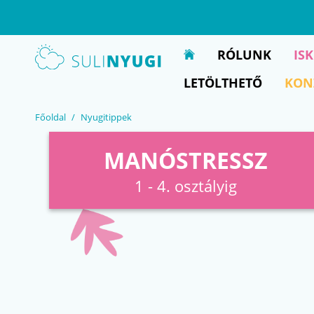
EN
UA
RÓLUNK
IS
LETÖLTHETŐ
KON
Főoldal
Nyugitippek
MANÓSTRESSZ
1 - 4. osztályig