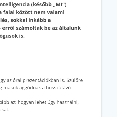
ntelligencia (később „MI”)
a falai között nem valami
lés, sokkal inkább a
erről számoltak be az általunk
gusok is.
y az órai prezentációkban is. Szülőre
, míg mások aggódnak a hosszútávú
ább az: hogyan lehet úgy használni,
okat.