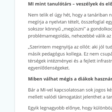
MI mint tanulótárs – veszélyek és el
Nem telik el úgy hét, hogy a tanáriban n
megírja a nyelvtan tételt, összefoglal 
sokszor könnyű „megúszni” a gondolkodást
problémamegoldás, nehezebbé válik az el
„Szerintem megnyitja az ollót: aki jól t
másik pedagógus kollega. Ez nem csupán 
térségek intézményei és a fejlett infras
egyenlőtlenségeket.
Miben válhat mégis a diákok hasznár
Bár a MI-vel kapcsolatosan sok jogos ké
mellett valódi támogatást jelenthet a t
Egyik legnagyobb előnye, hogy különböz