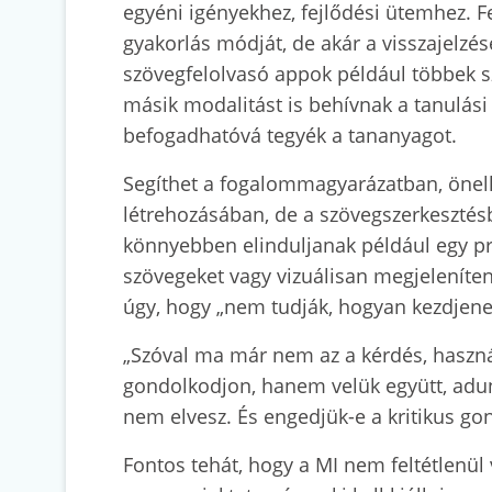
egyéni igényekhez, fejlődési ütemhez. Fe
gyakorlás módját, de akár a visszajelzé
szövegfelolvasó appok például többek sz
másik modalitást is behívnak a tanulási
befogadhatóvá tegyék a tananyagot.
Segíthet a fogalommagyarázatban, önell
létrehozásában, de a szövegszerkesztésb
könnyebben elinduljanak például egy pre
szövegeket vagy vizuálisan megjeleníten
úgy, hogy „nem tudják, hogyan kezdjene
„Szóval ma már nem az a kérdés, használ
gondolkodjon, hanem velük együtt, adun
nem elvesz. És engedjük-e a kritikus gon
Fontos tehát, hogy a MI nem feltétlenül v