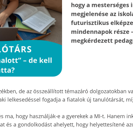
hogy a mesterséges i
megjelenése az iskol
futurisztikus elképze
mindennapok része – 
megkérdezett pedagó
kben, de az összeállított témazáró dolgozatokban vag
 aki lelkesedéssel fogadja a fiatalok új tanulótársát
s ma, hogy használják-e a gyerekek a MI-t. Hanem ink
t és a gondolkodást ahelyett, hogy helyettesítené az