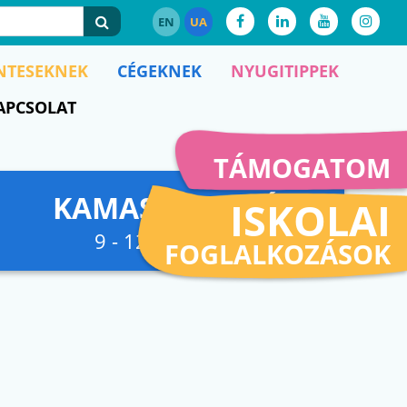
EN
UA
NTESEKNEK
CÉGEKNEK
NYUGITIPPEK
APCSOLAT
TÁMOGATOM
KAMASZFESZKÓ
ISKOLAI
9 - 12. osztályig
FOGLALKOZÁSOK