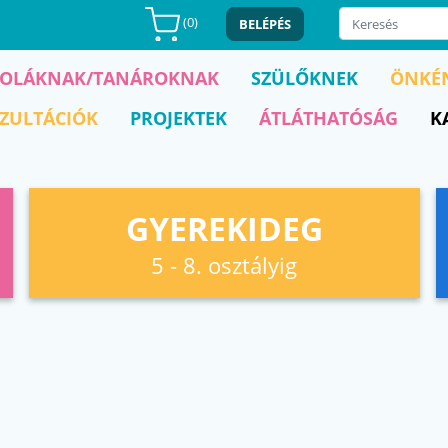
(
0
)
BELÉPÉS
KOLÁKNAK/TANÁROKNAK
SZÜLŐKNEK
ÖNKÉ
ZULTÁCIÓK
PROJEKTEK
ÁTLÁTHATÓSÁG
K
GYEREKIDEG
5 - 8. osztályig