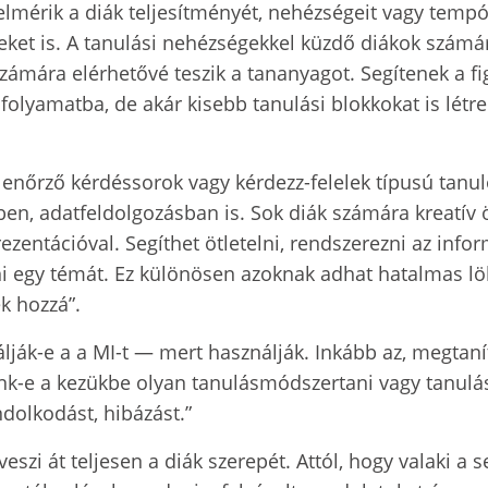
lmérik a diák teljesítményét, nehézségeit vagy tempójá
seket is. A tanulási nehézségekkel küzdő diákok számár
ámára elérhetővé teszik a tananyagot. Segítenek a fi
 folyamatba, de akár kisebb tanulási blokkokat is lé
enőrző kérdéssorok vagy kérdezz-felelek típusú tanul
en, adatfeldolgozásban is. Sok diák számára kreatív öt
zentációval. Segíthet ötletelni, rendszerezni az info
i egy témát. Ez különösen azoknak adhat hatalmas lök
k hozzá”.
ják-e a a MI-t — mert használják. Inkább az, megtanít
k-e a kezükbe olyan tanulásmódszertani vagy tanulás
dolkodást, hibázást.”
eszi át teljesen a diák szerepét. Attól, hogy valaki a s