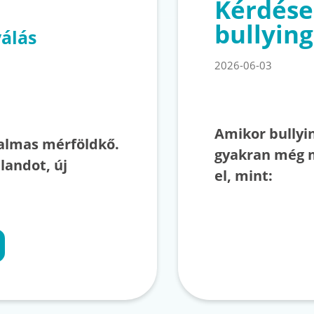
Kérdése
bullying
válás
2026-06-03
Amikor bullyin
talmas mérföldkő.
gyakran még 
landot, új
el, mint: