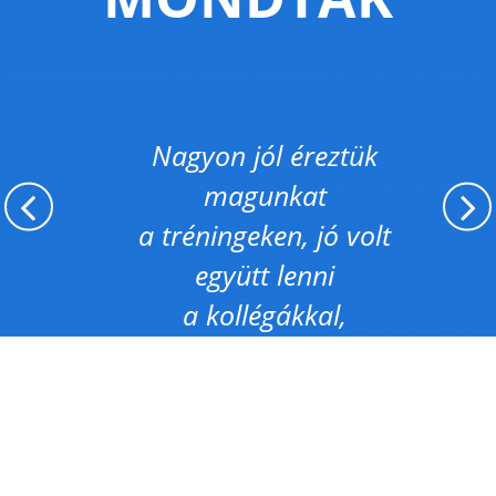
Nagyon jól éreztük
egy
magunkat
s
a tréningeken, jó volt
e
együtt lenni
a kollégákkal,
m
jókedvűen feltöltődni,
miközben magunkról és
egymásról is tanultunk.