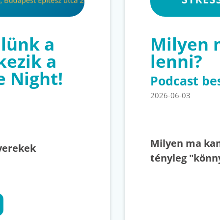
lünk a
Milyen
kezik a
lenni?
e Night!
Podcast be
2026-06-03
Milyen ma kam
yerekek
tényleg "könn