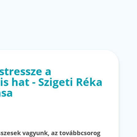
stressze a
s hat - Szigeti Réka
ása
sszesek vagyunk, az továbbcsorog