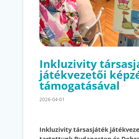
Inkluzivity társas
játékvezetői képz
támogatásával
2026-04-01
Inkluzivity társasjáték játékvez
tartottunk Budapesten és Debre