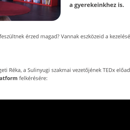
a gyerekeinkhez is.
 feszültnek érzed magad? Vannak eszközeid a kezelésé
geti Réka, a Sulinyugi szakmai vezetőjének TEDx előa
latform
felkérésére: