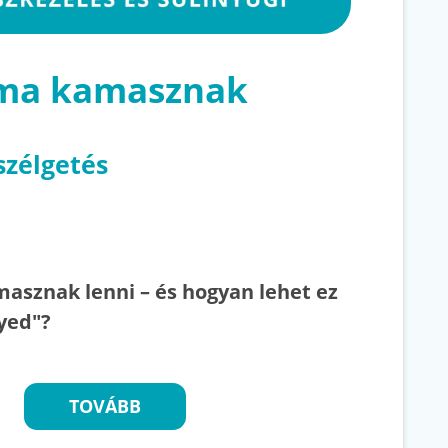
 ma kamasznak
szélgetés
asznak lenni – és hogyan lehet ez
yed"?
TOVÁBB