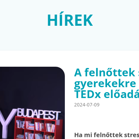
HÍREK
A felnőttek 
gyerekekre i
TEDx előad
2024-07-09
Ha mi felnőttek stre