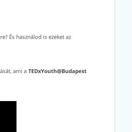
re? És használod is ezeket az
dását, ami a
TEDxYouth@Budapest