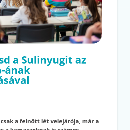
d a Sulinyugit az
%-ának
ásával
csak a felnőtt lét velejárója, már a
s a kamaszoknak is számos