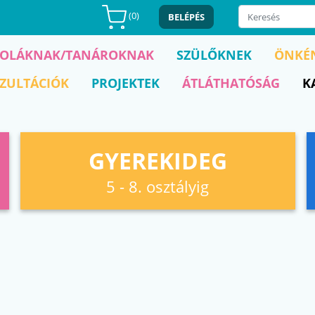
(
0
)
BELÉPÉS
KOLÁKNAK/TANÁROKNAK
SZÜLŐKNEK
ÖNKÉ
ZULTÁCIÓK
PROJEKTEK
ÁTLÁTHATÓSÁG
K
GYEREKIDEG
5 - 8. osztályig