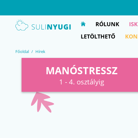
EN
UA
RÓLUNK
IS
LETÖLTHETŐ
KON
Főoldal
Hírek
MANÓSTRESSZ
1 - 4. osztályig