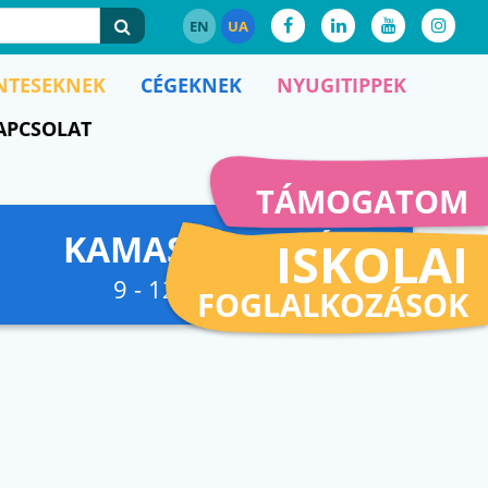
EN
UA
NTESEKNEK
CÉGEKNEK
NYUGITIPPEK
APCSOLAT
TÁMOGATOM
KAMASZFESZKÓ
ISKOLAI
9 - 12. osztályig
FOGLALKOZÁSOK