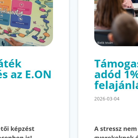
játék
Támogas
és az E.ON
adód 1
felajánl
2026-03-04
etői képzést
A stressz nem 
cenben is!
gyerekeknek é