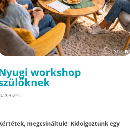
Nyugi workshop
szülőknek
2026-02-11
Kértétek, megcsináltuk! Kidolgoztunk egy