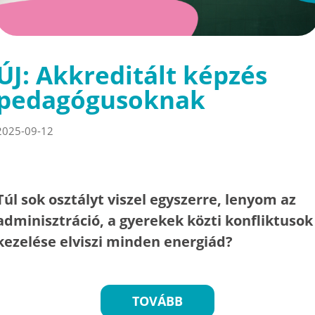
ÚJ: Akkreditált képzés
pedagógusoknak
2025-09-12
Túl sok osztályt viszel egyszerre, lenyom az
adminisztráció, a gyerekek közti konfliktusok
kezelése elviszi minden energiád?
TOVÁBB