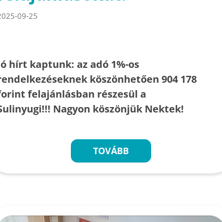
2025-09-25
Jó hírt kaptunk: az adó 1%-os
rendelkezéseknek köszönhetően 904 178
forint felajánlásban részesül a
Sulinyugi!!! Nagyon köszönjük Nektek!
TOVÁBB