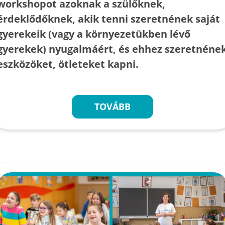
workshopot azoknak a szülőknek,
érdeklődőknek, akik tenni szeretnének saját
gyerekeik (vagy a környezetükben lévő
gyerekek) nyugalmáért, és ehhez szeretnéne
eszközöket, ötleteket kapni.
TOVÁBB