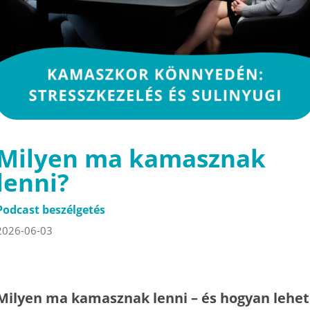
Milyen ma kamasznak
lenni?
Podcast beszélgetés
2026-06-03
Milyen ma kamasznak lenni – és hogyan lehet