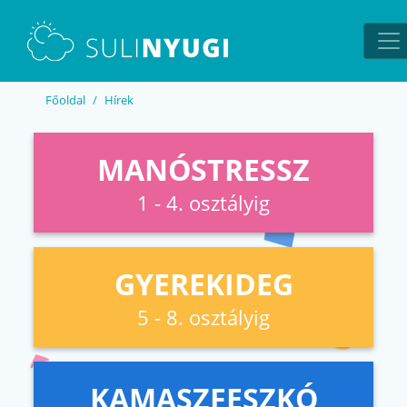
EN
UA
Főoldal
Hírek
MANÓSTRESSZ
1 - 4. osztályig
GYEREKIDEG
5 - 8. osztályig
KAMASZFESZKÓ