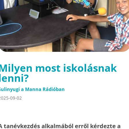
Milyen most iskolásnak
lenni?
Sulinyugi a Manna Rádióban
2025-09-02
A tanévkezdés alkalmából erről kérdezte a