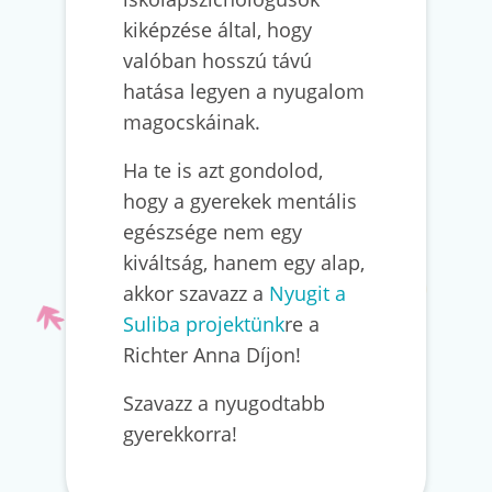
kiképzése által, hogy
valóban hosszú távú
hatása legyen a nyugalom
magocskáinak.
Ha te is azt gondolod,
hogy a gyerekek mentális
egészsége nem egy
kiváltság, hanem egy alap,
akkor szavazz a
Nyugit a
Suliba projektünk
re a
Richter Anna Díjon!
Szavazz a nyugodtabb
gyerekkorra!