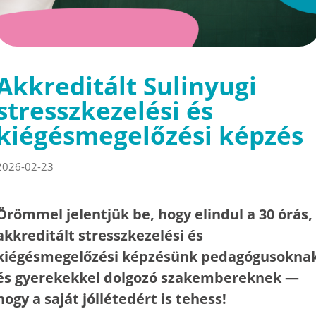
Akkreditált Sulinyugi
stresszkezelési és
kiégésmegelőzési képzés
2026-02-23
Örömmel jelentjük be, hogy elindul a 30 órás,
akkreditált stresszkezelési és
kiégésmegelőzési képzésünk pedagógusokna
és gyerekekkel dolgozó szakembereknek —
hogy a saját jóllétedért is tehess!