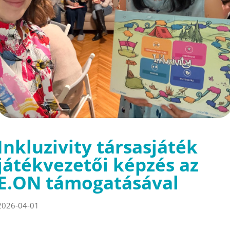
Inkluzivity társasjáték
játékvezetői képzés az
E.ON támogatásával
2026-04-01