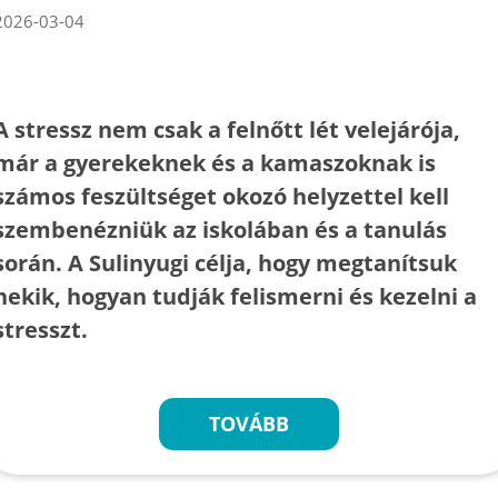
2026-03-04
A stressz nem csak a felnőtt lét velejárója,
már a gyerekeknek és a kamaszoknak is
számos feszültséget okozó helyzettel kell
szembenézniük az iskolában és a tanulás
során. A Sulinyugi célja, hogy megtanítsuk
nekik, hogyan tudják felismerni és kezelni a
stresszt.
TOVÁBB