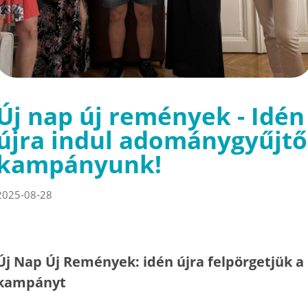
Új nap új remények - Idén
újra indul adománygyűjtő
kampányunk!
2025-08-28
Új Nap Új Remények: idén újra felpörgetjük a
kampányt