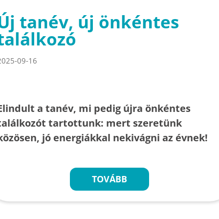
Új tanév, új önkéntes
találkozó
2025-09-16
Elindult a tanév, mi pedig újra önkéntes
találkozót tartottunk: mert szeretünk
közösen, jó energiákkal nekivágni az évnek!
TOVÁBB