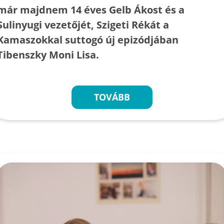
már majdnem 14 éves Gelb Ákost és a
Sulinyugi vezetőjét, Szigeti Rékát a
Kamaszokkal suttogó új epizódjában
Tibenszky Moni Lisa.
TOVÁBB