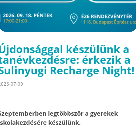
Újdonsággal készülünk a
tanévkezdésre: érkezik a
Sulinyugi Recharge Night!
2026-07-09
Szeptemberben legtöbbször a gyerekek
iskolakezdésére készülünk.