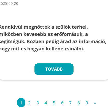
2025-09-20
Rendkívül megnőttek a szülők terhei,
miközben kevesebb az erőforrásuk, a
segítségük. Közben pedig árad az információ,
hogy mit és hogyan kellene csinálni.
TOVÁBB
«
1
2
3
4
5
6
7
8
9
»