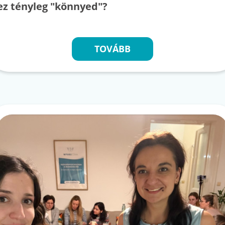
ez tényleg "könnyed"?
TOVÁBB