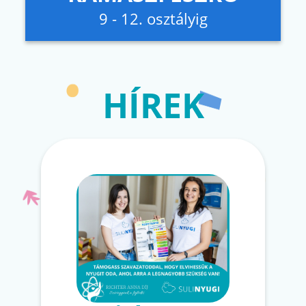
9 - 12. osztályig
HÍREK