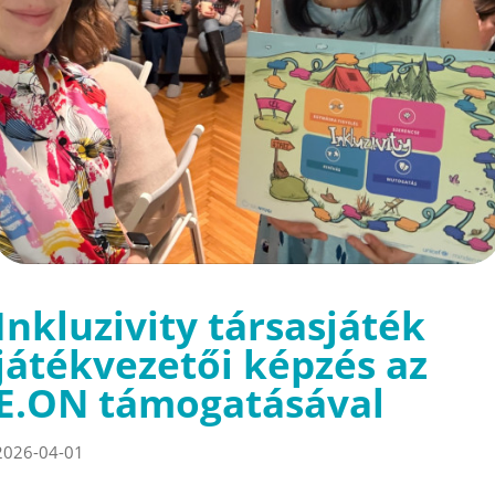
Inkluzivity társasjáték
játékvezetői képzés az
E.ON támogatásával
2026-04-01