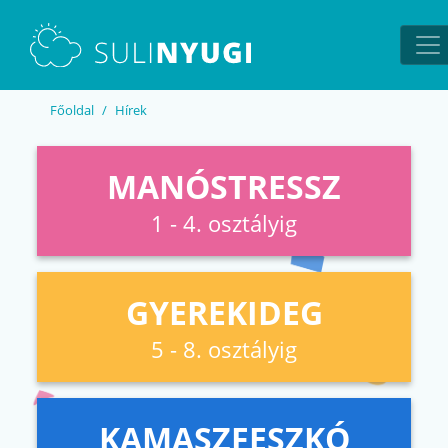
EN
UA
Főoldal
Hírek
MANÓSTRESSZ
1 - 4. osztályig
GYEREKIDEG
5 - 8. osztályig
KAMASZFESZKÓ