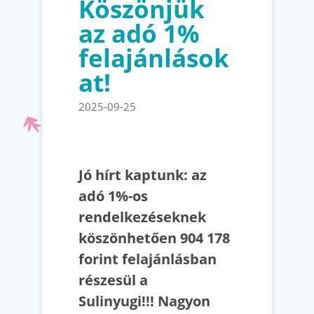
Köszönjük
az adó 1%
felajánlások
at!
2025-09-25
Jó hírt kaptunk: az
adó 1%-os
rendelkezéseknek
köszönhetően 904 178
forint felajánlásban
részesül a
Sulinyugi!!! Nagyon