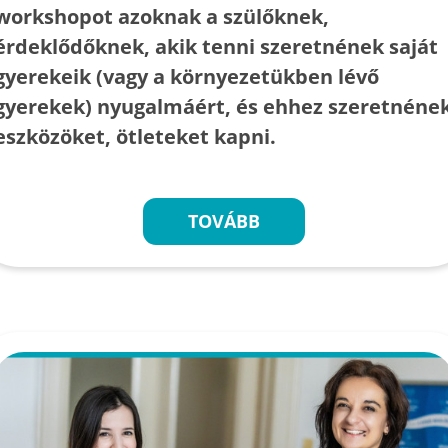
workshopot azoknak a szülőknek,
érdeklődőknek, akik tenni szeretnének saját
gyerekeik (vagy a környezetükben lévő
gyerekek) nyugalmáért, és ehhez szeretnéne
eszközöket, ötleteket kapni.
TOVÁBB