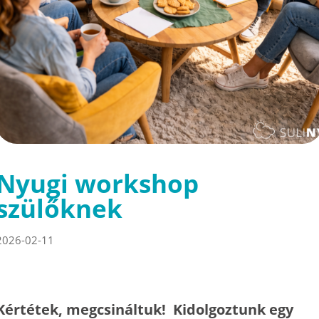
Nyugi workshop
szülőknek
2026-02-11
Kértétek, megcsináltuk! Kidolgoztunk egy