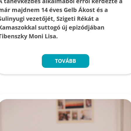
A tanévkezdés alkalmából erről kérdezte a
már majdnem 14 éves Gelb Ákost és a
Sulinyugi vezetőjét, Szigeti Rékát a
Kamaszokkal suttogó új epizódjában
Tibenszky Moni Lisa.
TOVÁBB