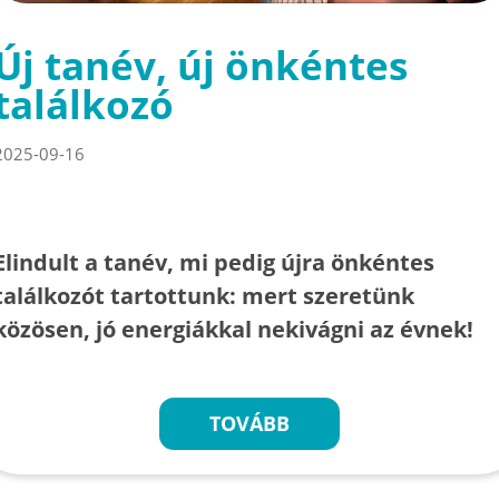
Új tanév, új önkéntes
találkozó
2025-09-16
Elindult a tanév, mi pedig újra önkéntes
találkozót tartottunk: mert szeretünk
közösen, jó energiákkal nekivágni az évnek!
TOVÁBB