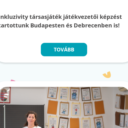
Inkluzivity társasjáték játékvezetői képzést
tartottunk Budapesten és Debrecenben is!
TOVÁBB