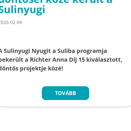
Sulinyugi
2026-02-09
A Sulinyugi Nyugit a Suliba programja
bekerült a Richter Anna Díj 15 kiválasztott,
döntős projektje közé!
TOVÁBB