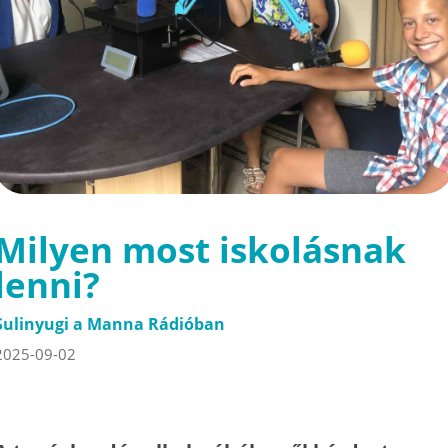
Milyen most iskolásnak
lenni?
Sulinyugi a Manna Rádióban
2025-09-02