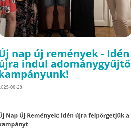
Új nap új remények - Idén
újra indul adománygyűjtő
kampányunk!
2025-08-28
Új Nap Új Remények: idén újra felpörgetjük a
kampányt