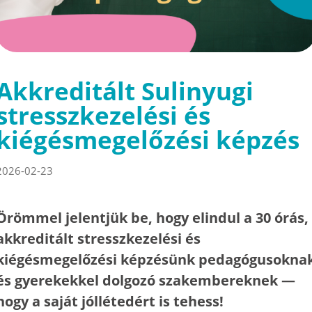
Akkreditált Sulinyugi
stresszkezelési és
kiégésmegelőzési képzés
2026-02-23
Örömmel jelentjük be, hogy elindul a 30 órás,
akkreditált stresszkezelési és
kiégésmegelőzési képzésünk pedagógusokna
és gyerekekkel dolgozó szakembereknek —
hogy a saját jóllétedért is tehess!