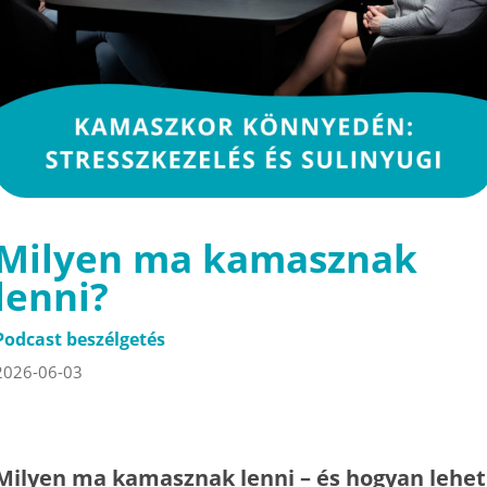
Milyen ma kamasznak
lenni?
Podcast beszélgetés
2026-06-03
Milyen ma kamasznak lenni – és hogyan lehet