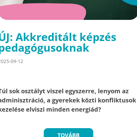
ÚJ: Akkreditált képzés
pedagógusoknak
2025-09-12
Túl sok osztályt viszel egyszerre, lenyom az
adminisztráció, a gyerekek közti konfliktusok
kezelése elviszi minden energiád?
TOVÁBB