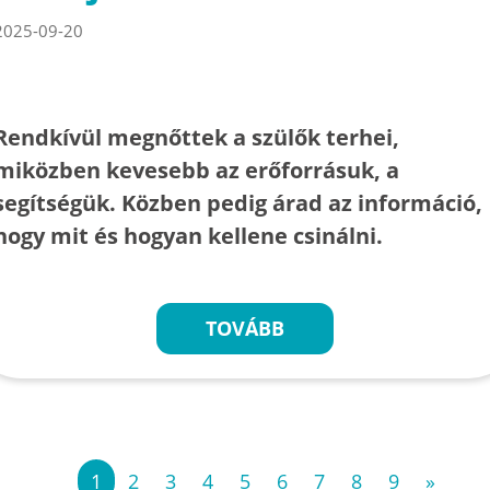
2025-09-20
Rendkívül megnőttek a szülők terhei,
miközben kevesebb az erőforrásuk, a
segítségük. Közben pedig árad az információ,
hogy mit és hogyan kellene csinálni.
TOVÁBB
«
1
2
3
4
5
6
7
8
9
»