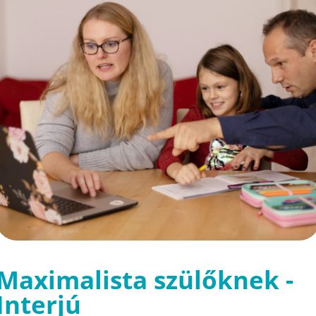
Maximalista szülőknek -
Interjú