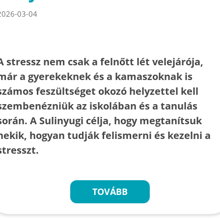
2026-03-04
A stressz nem csak a felnőtt lét velejárója,
már a gyerekeknek és a kamaszoknak is
számos feszültséget okozó helyzettel kell
szembenézniük az iskolában és a tanulás
során. A Sulinyugi célja, hogy megtanítsuk
nekik, hogyan tudják felismerni és kezelni a
stresszt.
TOVÁBB