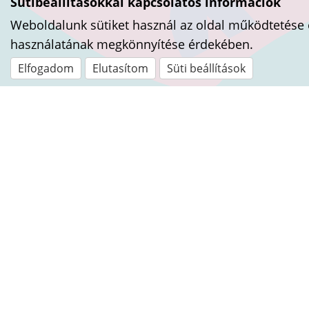
Sütibeállításokkal kapcsolatos információk
Weboldalunk sütiket használ az oldal működtetése 
használatának megkönnyítése érdekében.
Elfogadom
Elutasítom
Süti beállítások
Kapcsolat
Nyugi Alapítvány
Irodai telefonszám:
+36 20/249-0391
E-mail:
info@sulinyugi.hu