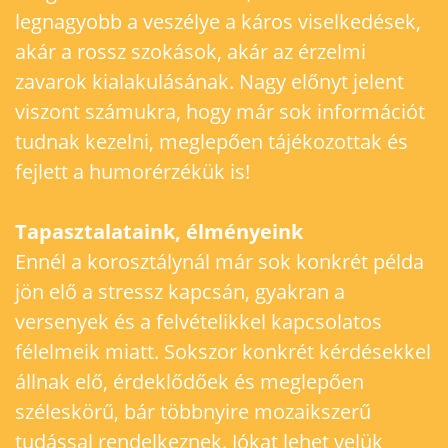
legnagyobb a veszélye a káros viselkedések,
akár a rossz szokások, akár az érzelmi
zavarok kialakulásának. Nagy előnyt jelent
viszont számukra, hogy már sok információt
tudnak kezelni, meglepően tájékozottak és
fejlett a humorérzékük is!
Tapasztalataink, élményeink
Ennél a korosztálynál már sok konkrét példa
jön elő a stressz kapcsán, gyakran a
versenyek és a felvételikkel kapcsolatos
félelmeik miatt. Sokszor konkrét kérdésekkel
állnak elő, érdeklődőek és meglepően
széleskörű, bár többnyire mozaikszerű
tudással rendelkeznek. Jókat lehet velük