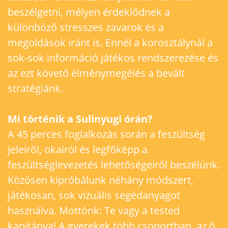
beszélgetni, mélyen érdeklődnek a
különböző stresszes zavarok és a
megoldások iránt is. Ennél a korosztálynál a
sok-sok információ játékos rendszerezése és
az ezt követő élménymegélés a bevált
stratégiánk.
Mi történik a Sulinyugi órán?
A 45 perces foglalkozás során a feszültség
jeleiről, okairól és legfőképp a
feszültséglevezetés lehetőségeiről beszélünk.
Közösen kipróbálunk néhány módszert,
játékosan, sok vizuális segédanyagot
használva. Mottónk: Te vagy a tested
kapitánya! A gyerekek több csoportban, az ő