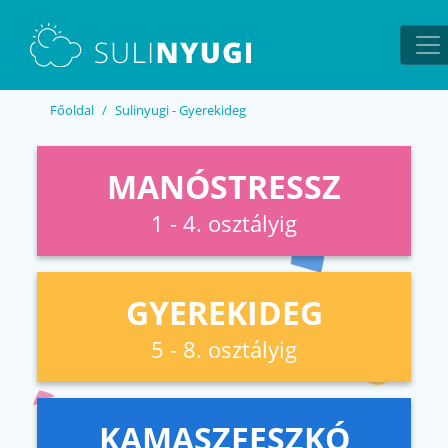
EN
UA
Főoldal
Sulinyugi - Gyerekideg
MANÓSTRESSZ
1 - 4. osztályig
GYEREKIDEG
5 - 8. osztályig
KAMASZFESZKÓ