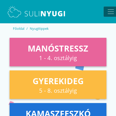
EN
UA
Főoldal
Nyugitippek
MANÓSTRESSZ
1 - 4. osztályig
GYEREKIDEG
5 - 8. osztályig
KAMASZFESZKÓ