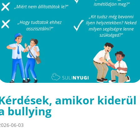
Kérdések, amikor kiderül
a bullying
2026-06-03