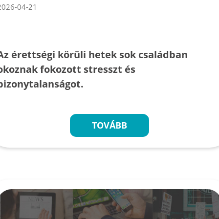
2026-04-21
Az érettségi körüli hetek sok családban
okoznak fokozott stresszt és
bizonytalanságot.
TOVÁBB