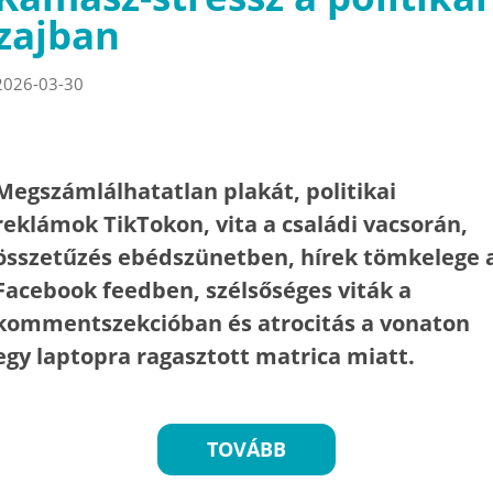
zajban
2026-03-30
Megszámlálhatatlan plakát, politikai
reklámok TikTokon, vita a családi vacsorán,
összetűzés ebédszünetben, hírek tömkelege 
Facebook feedben, szélsőséges viták a
kommentszekcióban és atrocitás a vonaton
egy laptopra ragasztott matrica miatt.
TOVÁBB