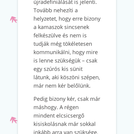
újradefiniálását is jelenti.
Tovább nehezíti a
helyzetet, hogy erre bizony
a kamaszok sincsenek
felkészülve és nem is
tudják még tökéletesen
kommunikálni, hogy mire
is lenne szükségük – csak
egy szúrós kis sünit
látunk, aki köszöni szépen,
már nem kér belőlünk.
Pedig bizony kér, csak már
máshogy. A régen
mindent elcsicsergő
kisiskolásnak már sokkal
inkább arra van szüksége,