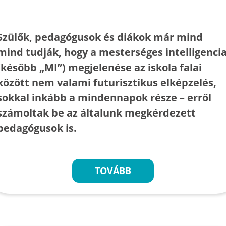
Szülők, pedagógusok és diákok már mind
mind tudják, hogy a mesterséges intelligenci
(később „MI”) megjelenése az iskola falai
között nem valami futurisztikus elképzelés,
sokkal inkább a mindennapok része – erről
számoltak be az általunk megkérdezett
pedagógusok is.
TOVÁBB