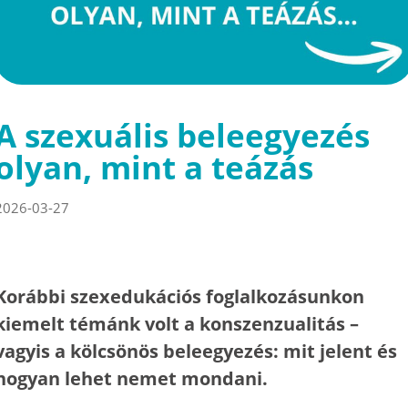
A szexuális beleegyezés
olyan, mint a teázás
2026-03-27
Korábbi szexedukációs foglalkozásunkon
kiemelt témánk volt a konszenzualitás –
vagyis a kölcsönös beleegyezés: mit jelent és
hogyan lehet nemet mondani.