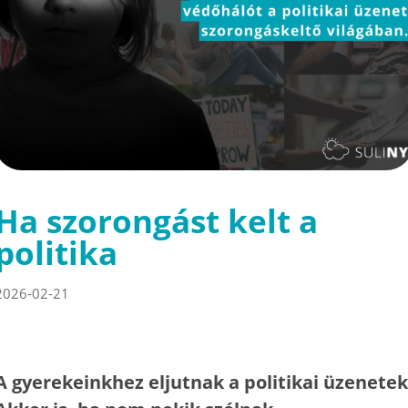
Ha szorongást kelt a
politika
2026-02-21
A gyerekeinkhez eljutnak a politikai üzenetek