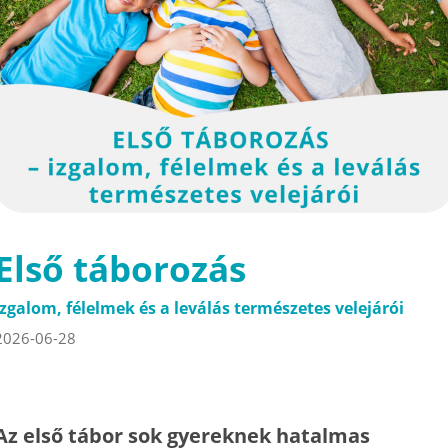
Első táborozás
Izgalom, félelmek és a leválás természetes velejárói
2026-06-28
Az első tábor sok gyereknek hatalmas