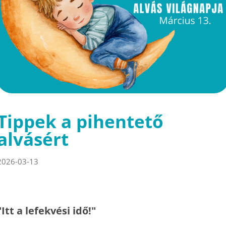
Tippek a pihentető
alvásért
2026-03-13
"Itt a lefekvési idő!"