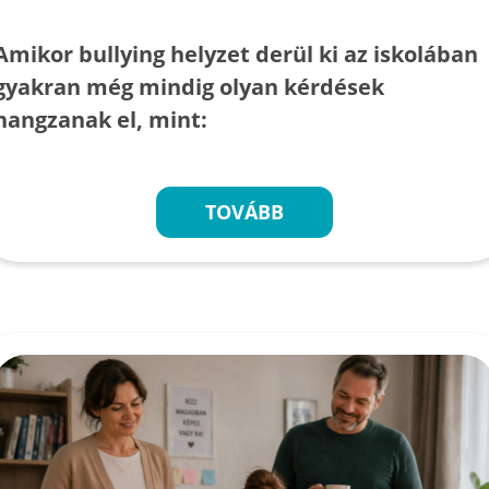
Amikor bullying helyzet derül ki az iskolában
gyakran még mindig olyan kérdések
hangzanak el, mint:
TOVÁBB