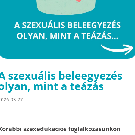
A szexuális beleegyezés
olyan, mint a teázás
2026-03-27
Korábbi szexedukációs foglalkozásunkon