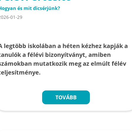
Hogyan és mit dicsérjünk?
2026-01-29
A legtöbb iskolában a héten kézhez kapják a
tanulók a félévi bizonyítványt, amiben
számokban mutatkozik meg az elmúlt félév
teljesítménye.
TOVÁBB