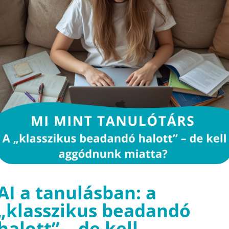
AI a tanulásban: a
„klasszikus beadandó
halott” – de kell