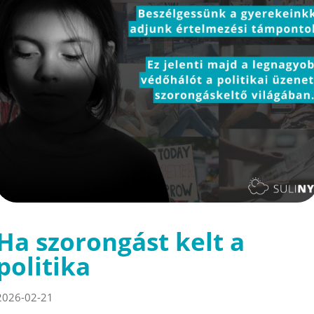
Ha szorongást kelt a
politika
2026-02-21