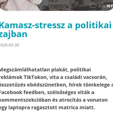
Kamasz-stressz a politikai
zajban
2026-03-30
Megszámlálhatatlan plakát, politikai
reklámok TikTokon, vita a családi vacsorán,
összetűzés ebédszünetben, hírek tömkelege 
Facebook feedben, szélsőséges viták a
kommentszekcióban és atrocitás a vonaton
egy laptopra ragasztott matrica miatt.