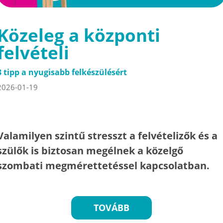
Közeleg a központi
felvételi
3 tipp a nyugisabb felkészülésért
2026-01-19
Valamilyen szintű stresszt a felvételizők és a
szülők is biztosan megélnek a közelgő
szombati megmérettetéssel kapcsolatban.
TOVÁBB