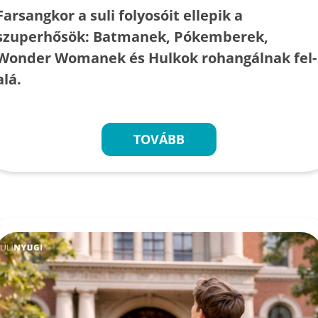
Farsangkor a suli folyosóit ellepik a
szuperhősök: Batmanek, Pókemberek,
Wonder Womanek és Hulkok rohangálnak fel-
alá.
TOVÁBB