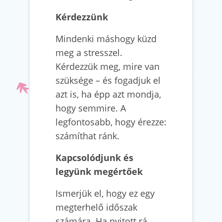
Kérdezzünk
Mindenki máshogy küzd
meg a stresszel.
Kérdezzük meg, mire van
szüksége – és fogadjuk el
azt is, ha épp azt mondja,
hogy semmire. A
legfontosabb, hogy érezze:
számíthat ránk.
Kapcsolódjunk és
legyünk megértőek
Ismerjük el, hogy ez egy
megterhelő időszak
számára. Ha nyitott rá,