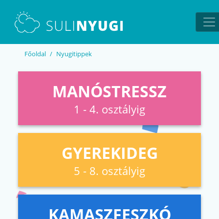
EN
UA
Főoldal
Nyugitippek
MANÓSTRESSZ
1 - 4. osztályig
GYEREKIDEG
5 - 8. osztályig
KAMASZFESZKÓ