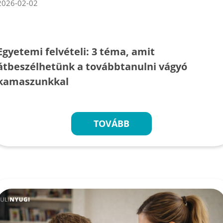
2026-02-02
Egyetemi felvételi: 3 téma, amit
átbeszélhetünk a továbbtanulni vágyó
kamaszunkkal
TOVÁBB