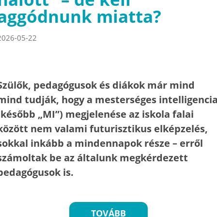
aggódnunk miatta?
2026-05-22
Szülők, pedagógusok és diákok már mind
mind tudják, hogy a mesterséges intelligenci
(később „MI”) megjelenése az iskola falai
között nem valami futurisztikus elképzelés,
sokkal inkább a mindennapok része – erről
számoltak be az általunk megkérdezett
pedagógusok is.
TOVÁBB