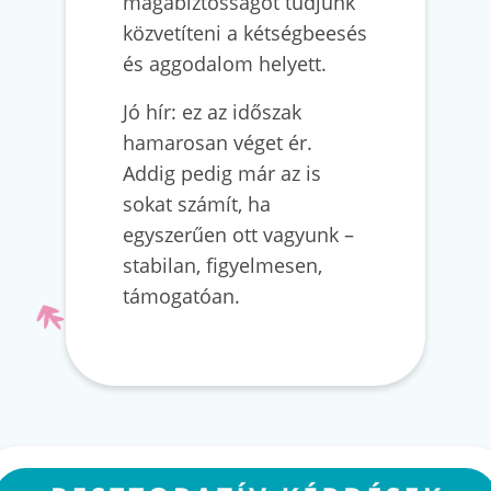
magabiztosságot tudjunk
közvetíteni a kétségbeesés
és aggodalom helyett.
Jó hír: ez az időszak
hamarosan véget ér.
Addig pedig már az is
sokat számít, ha
egyszerűen ott vagyunk –
stabilan, figyelmesen,
támogatóan.