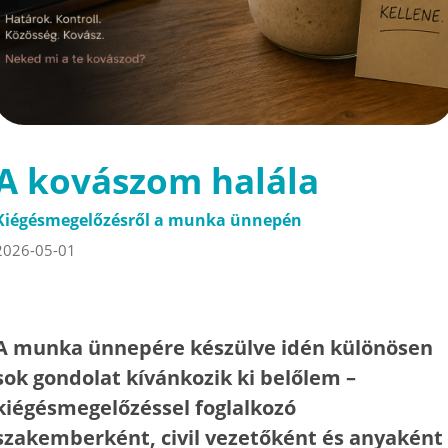
A kovászom halála
Kiégésmegelőzésről a munka ünnepén
2026-05-01
A munka ünnepére készülve idén különösen
sok gondolat kívánkozik ki belőlem –
kiégésmegelőzéssel foglalkozó
szakemberként, civil vezetőként és anyaként