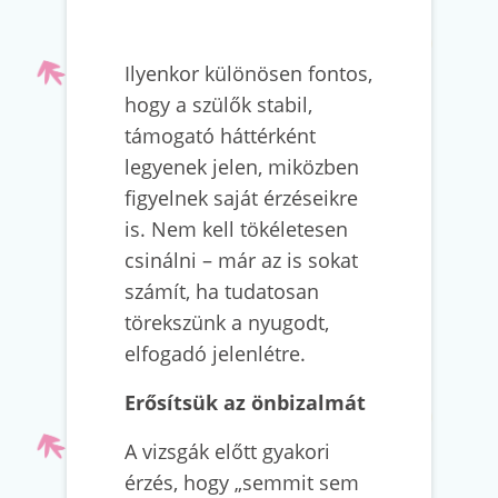
Ilyenkor különösen fontos,
hogy a szülők stabil,
támogató háttérként
legyenek jelen, miközben
figyelnek saját érzéseikre
is. Nem kell tökéletesen
csinálni – már az is sokat
számít, ha tudatosan
törekszünk a nyugodt,
elfogadó jelenlétre.
Erősítsük az önbizalmát
A vizsgák előtt gyakori
érzés, hogy „semmit sem