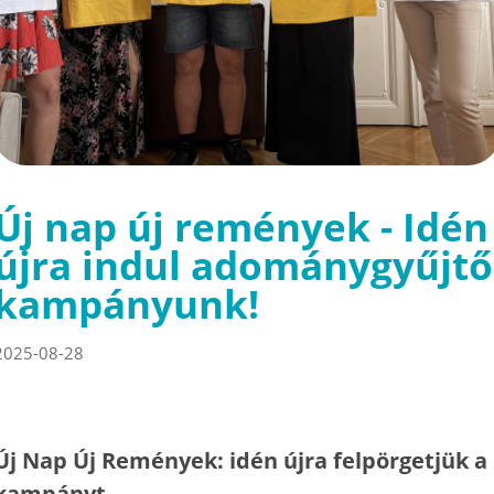
Új nap új remények - Idén
újra indul adománygyűjtő
kampányunk!
2025-08-28
Új Nap Új Remények: idén újra felpörgetjük a
kampányt