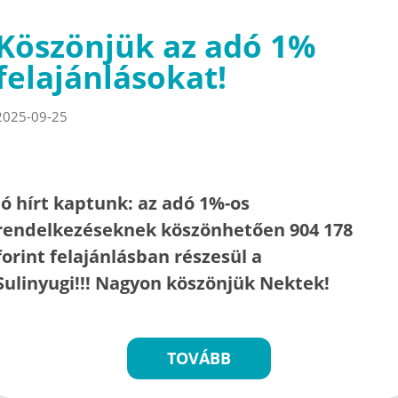
Köszönjük az adó 1%
felajánlásokat!
2025-09-25
Jó hírt kaptunk: az adó 1%-os
rendelkezéseknek köszönhetően 904 178
forint felajánlásban részesül a
Sulinyugi!!! Nagyon köszönjük Nektek!
TOVÁBB