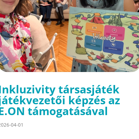
Inkluzivity társasjáték
játékvezetői képzés az
E.ON támogatásával
2026-04-01