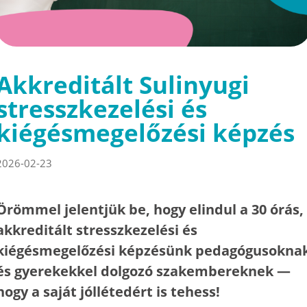
Akkreditált Sulinyugi
stresszkezelési és
kiégésmegelőzési képzés
2026-02-23
Örömmel jelentjük be, hogy elindul a 30 órás,
akkreditált stresszkezelési és
kiégésmegelőzési képzésünk pedagógusokna
és gyerekekkel dolgozó szakembereknek —
hogy a saját jóllétedért is tehess!