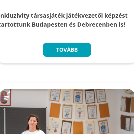
Inkluzivity társasjáték játékvezetői képzést
tartottunk Budapesten és Debrecenben is!
TOVÁBB