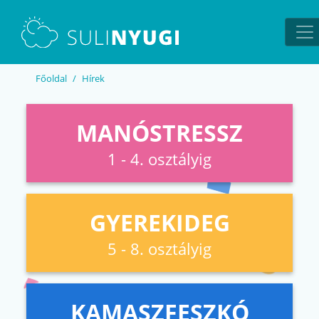
EN
UA
Főoldal
Hírek
MANÓSTRESSZ
1 - 4. osztályig
GYEREKIDEG
5 - 8. osztályig
KAMASZFESZKÓ