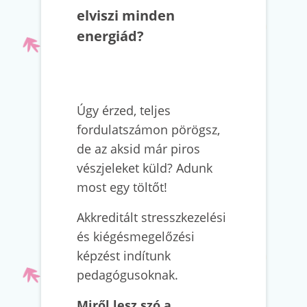
elviszi minden
energiád?
Úgy érzed, teljes
fordulatszámon pörögsz,
de az aksid már piros
vészjeleket küld? Adunk
most egy töltőt!
Akkreditált stresszkezelési
és kiégésmegelőzési
képzést indítunk
pedagógusoknak.
Miről lesz szó a