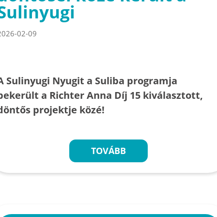
Sulinyugi
2026-02-09
A Sulinyugi Nyugit a Suliba programja
bekerült a Richter Anna Díj 15 kiválasztott,
döntős projektje közé!
TOVÁBB