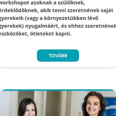
workshopot azoknak a szülőknek,
érdeklődőknek, akik tenni szeretnének saját
gyerekeik (vagy a környezetükben lévő
gyerekek) nyugalmáért, és ehhez szeretnéne
eszközöket, ötleteket kapni.
TOVÁBB