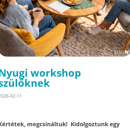
Nyugi workshop
szülőknek
2026-02-11
Kértétek, megcsináltuk! Kidolgoztunk egy