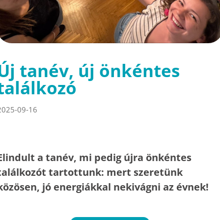
Új tanév, új önkéntes
találkozó
2025-09-16
Elindult a tanév, mi pedig újra önkéntes
találkozót tartottunk: mert szeretünk
közösen, jó energiákkal nekivágni az évnek!