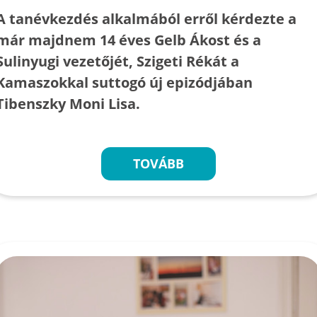
A tanévkezdés alkalmából erről kérdezte a
már majdnem 14 éves Gelb Ákost és a
Sulinyugi vezetőjét, Szigeti Rékát a
Kamaszokkal suttogó új epizódjában
Tibenszky Moni Lisa.
TOVÁBB