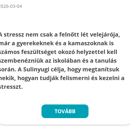
2026-03-04
A stressz nem csak a felnőtt lét velejárója,
már a gyerekeknek és a kamaszoknak is
számos feszültséget okozó helyzettel kell
szembenézniük az iskolában és a tanulás
során. A Sulinyugi célja, hogy megtanítsuk
nekik, hogyan tudják felismerni és kezelni a
stresszt.
TOVÁBB