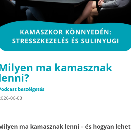
Milyen ma kamasznak
lenni?
Podcast beszélgetés
2026-06-03
Milyen ma kamasznak lenni – és hogyan lehet