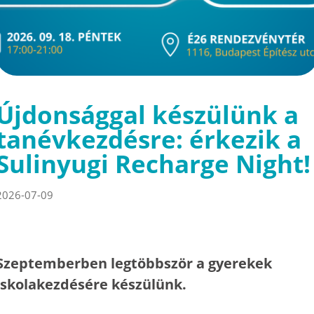
Újdonsággal készülünk a
tanévkezdésre: érkezik a
Sulinyugi Recharge Night!
2026-07-09
Szeptemberben legtöbbször a gyerekek
iskolakezdésére készülünk.