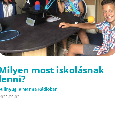
Milyen most iskolásnak
lenni?
Sulinyugi a Manna Rádióban
2025-09-02