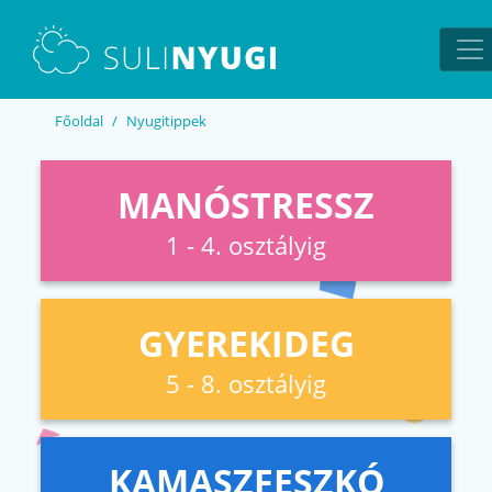
EN
UA
Főoldal
Nyugitippek
MANÓSTRESSZ
1 - 4. osztályig
GYEREKIDEG
5 - 8. osztályig
KAMASZFESZKÓ