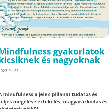
Mindfulness gyakorlatok
kicsiknek és nagyoknak
2023-04-23
A mindfulness a jelen pillanat tudatos és
teljes megélése értékelés, magyarázkodás és
elvárások nélkül.