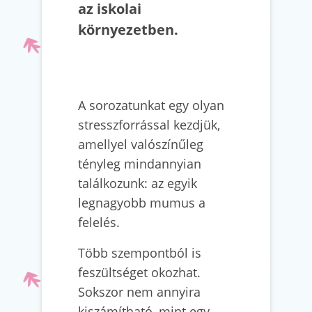
az iskolai
környezetben.
A sorozatunkat egy olyan
stresszforrással kezdjük,
amellyel valószínűleg
tényleg mindannyian
találkozunk: az egyik
legnagyobb mumus a
felelés.
Több szempontból is
feszültséget okozhat.
Sokszor nem annyira
kiszámítható, mint egy