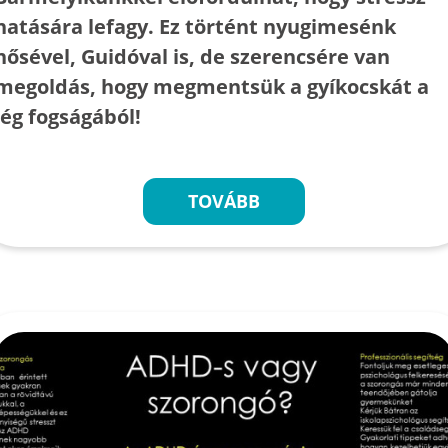
hatására lefagy. Ez történt nyugimesénk
hősével, Guidóval is, de szerencsére van
megoldás, hogy megmentsük a gyíkocskát a
jég fogságából!
TOVÁBB