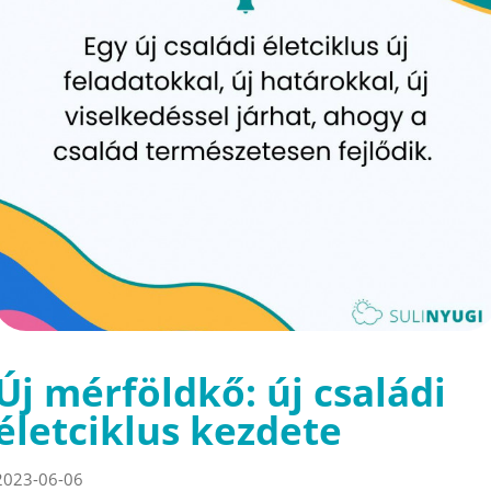
Új mérföldkő: új családi
életciklus kezdete
2023-06-06