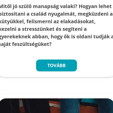
Mitől jó szülő manapság valaki? Hogyan lehet
biztosítani a család nyugalmát, megküzdeni a
kütyükkel, felismerni az elakadásokat,
kezelni a stresszünket és segíteni a
gyerekeknek abban, hogy ők is oldani tudják 
saját feszültségüket?
TOVÁBB