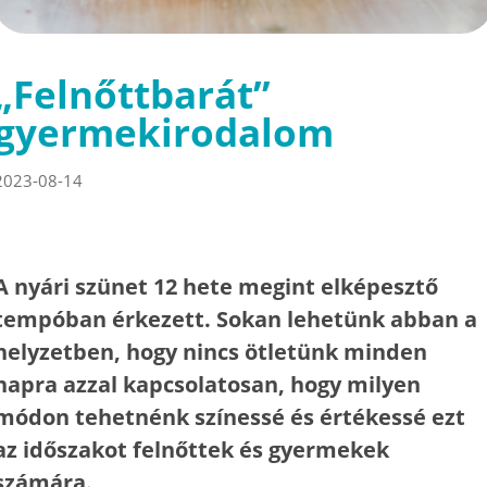
„Felnőttbarát”
gyermekirodalom
2023-08-14
A nyári szünet 12 hete megint elképesztő
tempóban érkezett. Sokan lehetünk abban a
helyzetben, hogy nincs ötletünk minden
napra azzal kapcsolatosan, hogy milyen
módon tehetnénk színessé és értékessé ezt
az időszakot felnőttek és gyermekek
számára.