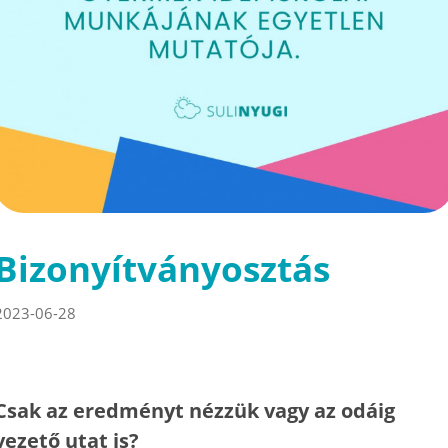
Bizonyítványosztás
2023-06-28
Csak az eredményt nézzük vagy az odáig
vezető utat is?