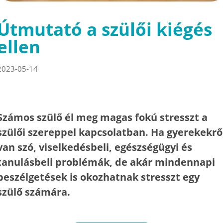
Útmutató a szülői kiégés
ellen
2023-05-14
Számos szülő él meg magas fokú stresszt a
szülői szereppel kapcsolatban. Ha gyerekekrő
van szó, viselkedésbeli, egészségügyi és
tanulásbeli problémák, de akár mindennapi
beszélgetések is okozhatnak stresszt egy
szülő számára.