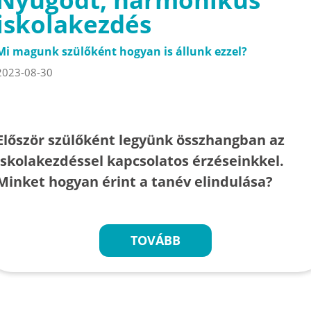
iskolakezdés
Mi magunk szülőként hogyan is állunk ezzel?
2023-08-30
Először szülőként legyünk összhangban az
iskolakezdéssel kapcsolatos érzéseinkkel.
Minket hogyan érint a tanév elindulása?
TOVÁBB