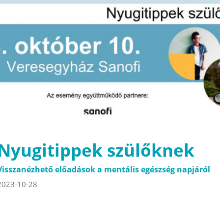
Nyugitippek szülőknek
Visszanézhető előadások a mentális egészség napjáról
2023-10-28