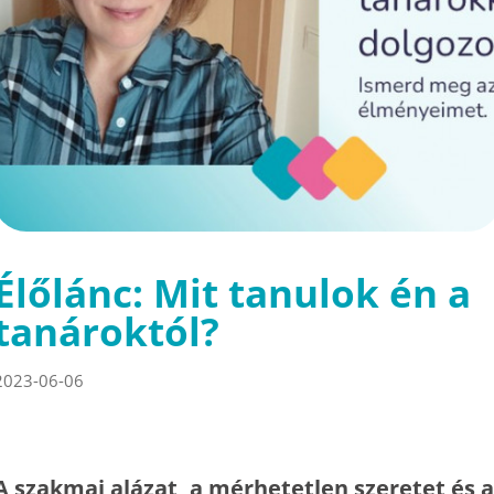
Élőlánc: Mit tanulok én a
tanároktól?
2023-06-06
A szakmai alázat, a mérhetetlen szeretet és a