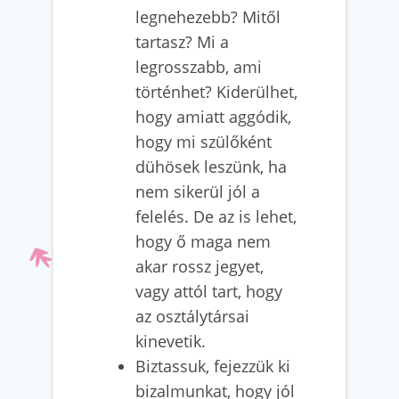
legnehezebb? Mitől
tartasz? Mi a
legrosszabb, ami
történhet? Kiderülhet,
hogy amiatt aggódik,
hogy mi szülőként
dühösek leszünk, ha
nem sikerül jól a
felelés. De az is lehet,
hogy ő maga nem
akar rossz jegyet,
vagy attól tart, hogy
az osztálytársai
kinevetik.
Biztassuk, fejezzük ki
bizalmunkat, hogy jól