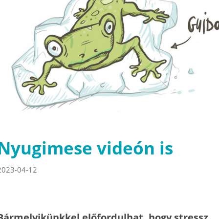
Nyugimese videón is
2023-04-12
Bármelyikünkkel előfordulhat, hogy stressz