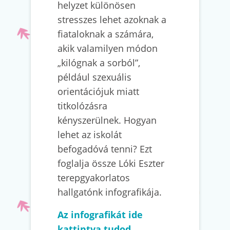
helyzet különösen
stresszes lehet azoknak a
fiataloknak a számára,
akik valamilyen módon
„kilógnak a sorból”,
például szexuális
orientációjuk miatt
titkolózásra
kényszerülnek. Hogyan
lehet az iskolát
befogadóvá tenni? Ezt
foglalja össze Lóki Eszter
terepgyakorlatos
hallgatónk infografikája.
Az infografikát ide
kattintva tudod