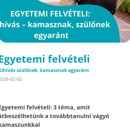
Egyetemi felvételi
Kihívás szülőnek, kamasznak egyaránt
2026-02-02
Egyetemi felvételi: 3 téma, amit
átbeszélhetünk a továbbtanulni vágyó
kamaszunkkal