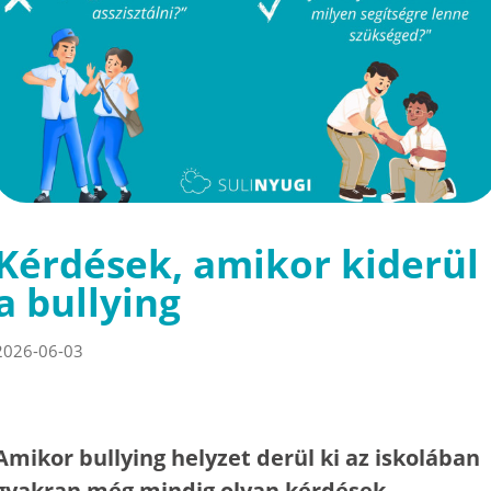
Kérdések, amikor kiderül
a bullying
2026-06-03
Amikor bullying helyzet derül ki az iskolában
gyakran még mindig olyan kérdések