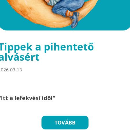
Tippek a pihentető
alvásért
2026-03-13
"Itt a lefekvési idő!"
TOVÁBB