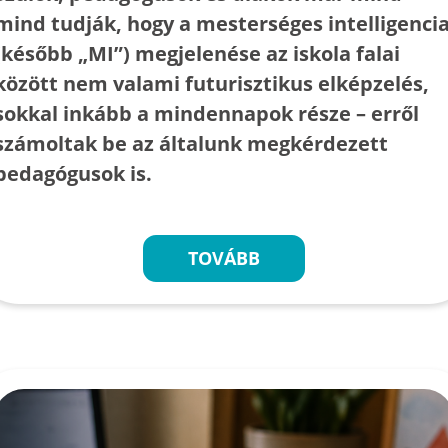
mind tudják, hogy a mesterséges intelligenci
(később „MI”) megjelenése az iskola falai
között nem valami futurisztikus elképzelés,
sokkal inkább a mindennapok része – erről
számoltak be az általunk megkérdezett
pedagógusok is.
TOVÁBB