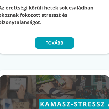
Az érettségi körüli hetek sok családban
okoznak fokozott stresszt és
bizonytalanságot.
TOVÁBB