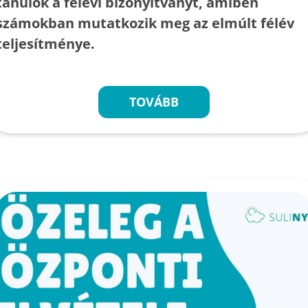
tanulók a félévi bizonyítványt, amiben
számokban mutatkozik meg az elmúlt félév
teljesítménye.
TOVÁBB