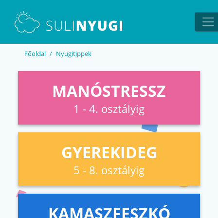
EN
UA
Főoldal
Nyugitippek
MANÓSTRESSZ
1 - 4. osztályig
GYEREKIDEG
5 - 8. osztályig
KAMASZFESZKÓ