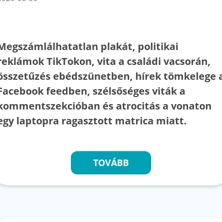
Megszámlálhatatlan plakát, politikai
reklámok TikTokon, vita a családi vacsorán,
összetűzés ebédszünetben, hírek tömkelege 
Facebook feedben, szélsőséges viták a
kommentszekcióban és atrocitás a vonaton
egy laptopra ragasztott matrica miatt.
TOVÁBB