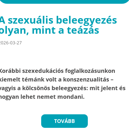
A szexuális beleegyezés
olyan, mint a teázás
2026-03-27
Korábbi szexedukációs foglalkozásunkon
kiemelt témánk volt a konszenzualitás –
vagyis a kölcsönös beleegyezés: mit jelent és
hogyan lehet nemet mondani.
TOVÁBB