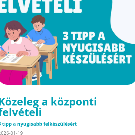
Közeleg a központi
felvételi
3 tipp a nyugisabb felkészülésért
2026-01-19