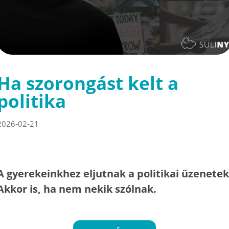
Ha szorongást kelt a
politika
2026-02-21
A gyerekeinkhez eljutnak a politikai üzenetek
Akkor is, ha nem nekik szólnak.