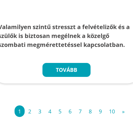
Valamilyen szintű stresszt a felvételizők és a
szülők is biztosan megélnek a közelgő
szombati megmérettetéssel kapcsolatban.
TOVÁBB
«
1
2
3
4
5
6
7
8
9
10
»