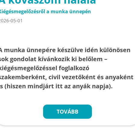
Kiégésmegelőzésről a munka ünnepén
2026-05-01
A munka ünnepére készülve idén különösen
sok gondolat kívánkozik ki belőlem –
kiégésmegelőzéssel foglalkozó
szakemberként, civil vezetőként és anyaként
is (hiszen mindjárt itt az anyák napja).
TOVÁBB