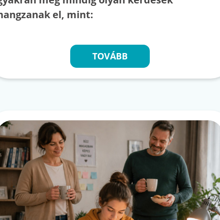
hangzanak el, mint:
TOVÁBB