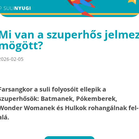
Mi van a szuperhős jelme
mögött?
2026-02-05
Farsangkor a suli folyosóit ellepik a
szuperhősök: Batmanek, Pókemberek,
Wonder Womanek és Hulkok rohangálnak fel-
alá.