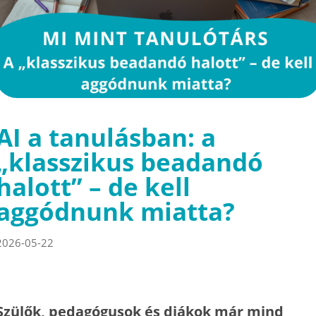
AI a tanulásban: a
„klasszikus beadandó
halott” – de kell
aggódnunk miatta?
2026-05-22
Szülők, pedagógusok és diákok már mind