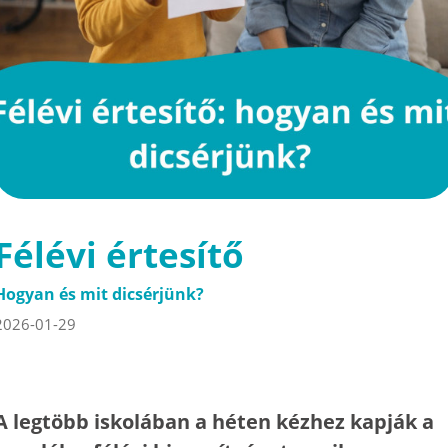
Félévi értesítő
Hogyan és mit dicsérjünk?
2026-01-29
A legtöbb iskolában a héten kézhez kapják a