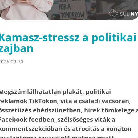
Kamasz-stressz a politikai
zajban
2026-03-30
Megszámlálhatatlan plakát, politikai
reklámok TikTokon, vita a családi vacsorán,
összetűzés ebédszünetben, hírek tömkelege 
Facebook feedben, szélsőséges viták a
kommentszekcióban és atrocitás a vonaton
egy laptopra ragasztott matrica miatt.