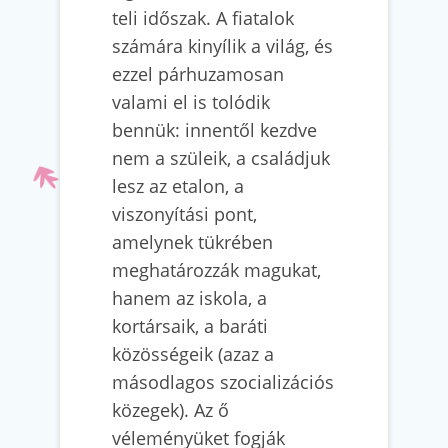
teli időszak. A fiatalok
számára kinyílik a világ, és
ezzel párhuzamosan
valami el is tolódik
bennük: innentől kezdve
nem a szüleik, a családjuk
lesz az etalon, a
viszonyítási pont,
amelynek tükrében
meghatározzák magukat,
hanem az iskola, a
kortársaik, a baráti
közösségeik (azaz a
másodlagos szocializációs
közegek). Az ő
véleményüket fogják