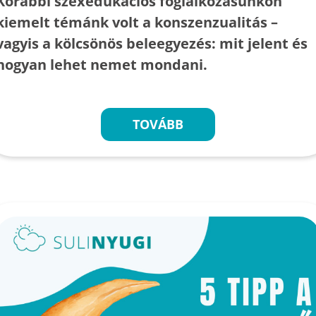
Korábbi szexedukációs foglalkozásunkon
kiemelt témánk volt a konszenzualitás –
vagyis a kölcsönös beleegyezés: mit jelent és
hogyan lehet nemet mondani.
TOVÁBB