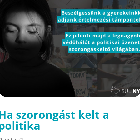
Ha szorongást kelt a
politika
2026-02-21