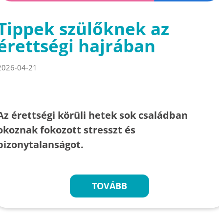
Tippek szülőknek az
érettségi hajrában
2026-04-21
Az érettségi körüli hetek sok családban
okoznak fokozott stresszt és
bizonytalanságot.
TOVÁBB