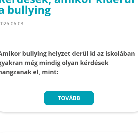
a bullying
2026-06-03
Amikor bullying helyzet derül ki az iskolában
gyakran még mindig olyan kérdések
hangzanak el, mint:
TOVÁBB