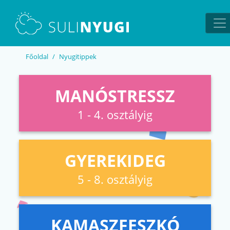
EN
UA
Főoldal
Nyugitippek
MANÓSTRESSZ
1 - 4. osztályig
GYEREKIDEG
5 - 8. osztályig
KAMASZFESZKÓ