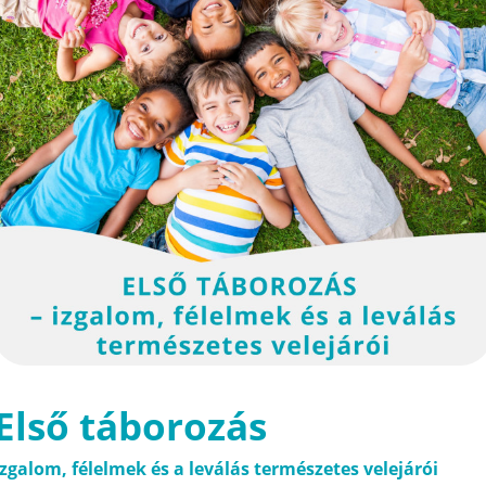
Első táborozás
Izgalom, félelmek és a leválás természetes velejárói