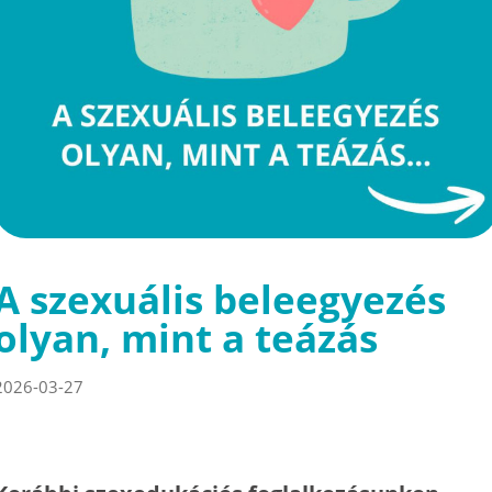
A szexuális beleegyezés
olyan, mint a teázás
2026-03-27