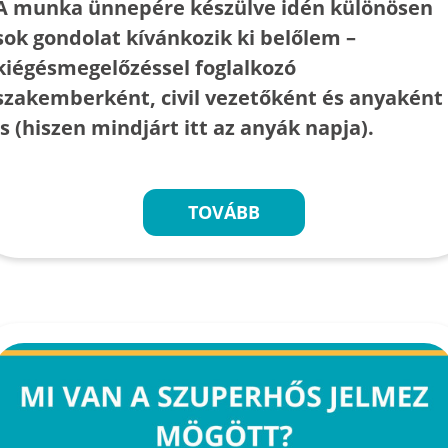
A munka ünnepére készülve idén különösen
sok gondolat kívánkozik ki belőlem –
kiégésmegelőzéssel foglalkozó
szakemberként, civil vezetőként és anyaként
is (hiszen mindjárt itt az anyák napja).
TOVÁBB