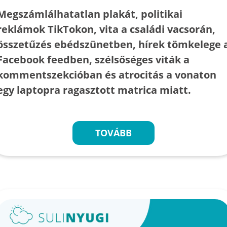
Megszámlálhatatlan plakát, politikai
reklámok TikTokon, vita a családi vacsorán,
összetűzés ebédszünetben, hírek tömkelege 
Facebook feedben, szélsőséges viták a
kommentszekcióban és atrocitás a vonaton
egy laptopra ragasztott matrica miatt.
TOVÁBB