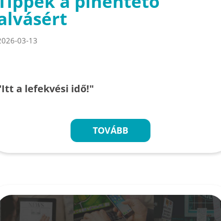
Tippek a pihentető
alvásért
2026-03-13
"Itt a lefekvési idő!"
TOVÁBB