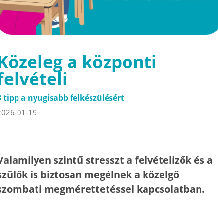
Közeleg a központi
felvételi
3 tipp a nyugisabb felkészülésért
2026-01-19
Valamilyen szintű stresszt a felvételizők és a
szülők is biztosan megélnek a közelgő
szombati megmérettetéssel kapcsolatban.