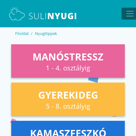
EN
UA
Főoldal
Nyugitippek
MANÓSTRESSZ
1 - 4. osztályig
GYEREKIDEG
5 - 8. osztályig
KAMASZFESZKÓ