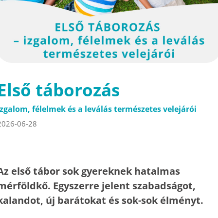
Első táborozás
Izgalom, félelmek és a leválás természetes velejárói
2026-06-28
Az első tábor sok gyereknek hatalmas
mérföldkő. Egyszerre jelent szabadságot,
kalandot, új barátokat és sok-sok élményt.