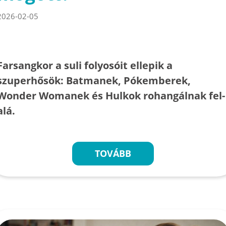
2026-02-05
Farsangkor a suli folyosóit ellepik a
szuperhősök: Batmanek, Pókemberek,
Wonder Womanek és Hulkok rohangálnak fel-
alá.
TOVÁBB