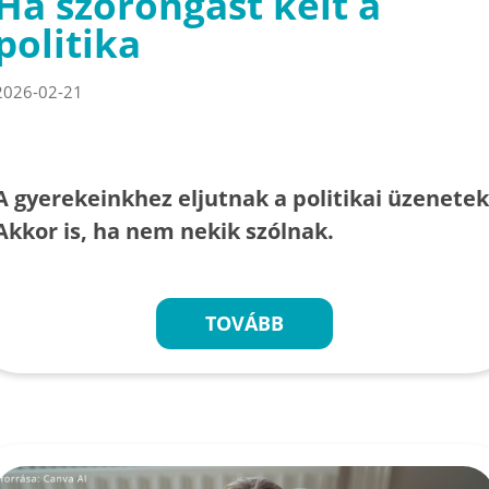
Ha szorongást kelt a
politika
2026-02-21
A gyerekeinkhez eljutnak a politikai üzenetek
Akkor is, ha nem nekik szólnak.
TOVÁBB