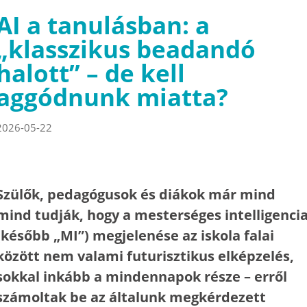
AI a tanulásban: a
„klasszikus beadandó
halott” – de kell
aggódnunk miatta?
2026-05-22
Szülők, pedagógusok és diákok már mind
mind tudják, hogy a mesterséges intelligenci
(később „MI”) megjelenése az iskola falai
között nem valami futurisztikus elképzelés,
sokkal inkább a mindennapok része – erről
számoltak be az általunk megkérdezett