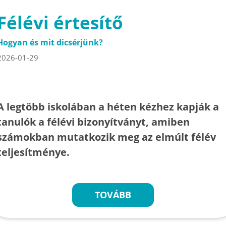
Félévi értesítő
Hogyan és mit dicsérjünk?
2026-01-29
A legtöbb iskolában a héten kézhez kapják a
tanulók a félévi bizonyítványt, amiben
számokban mutatkozik meg az elmúlt félév
teljesítménye.
TOVÁBB