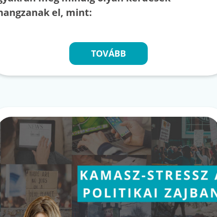
hangzanak el, mint:
TOVÁBB