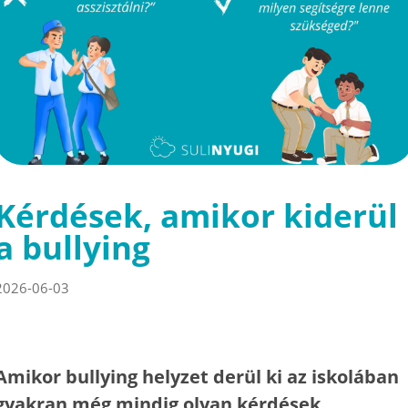
Kérdések, amikor kiderül
a bullying
2026-06-03
Amikor bullying helyzet derül ki az iskolában
gyakran még mindig olyan kérdések