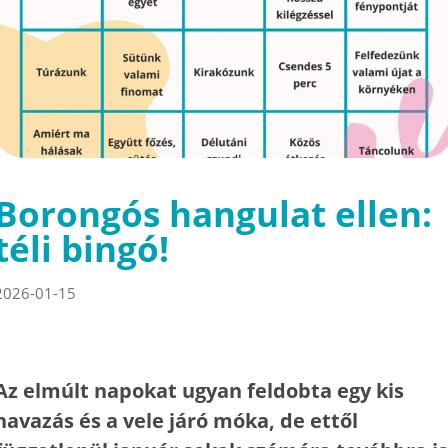
Borongós hangulat ellen:
téli bingó!
2026-01-15
Az elmúlt napokat ugyan feldobta egy kis
havazás és a vele járó móka, de ettől