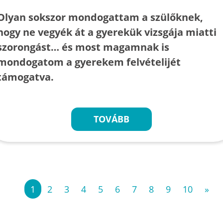
Olyan sokszor mondogattam a szülőknek,
hogy ne vegyék át a gyerekük vizsgája miatti
szorongást… és most magamnak is
mondogatom a gyerekem felvételijét
támogatva.
TOVÁBB
«
1
2
3
4
5
6
7
8
9
10
»