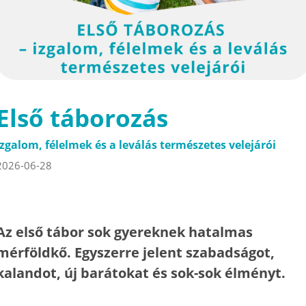
Első táborozás
Izgalom, félelmek és a leválás természetes velejárói
2026-06-28
Az első tábor sok gyereknek hatalmas
mérföldkő. Egyszerre jelent szabadságot,
kalandot, új barátokat és sok-sok élményt.