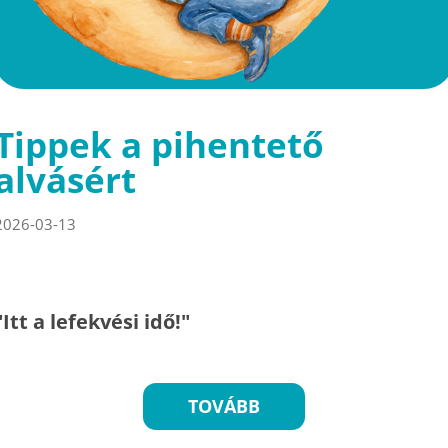
Tippek a pihentető
alvásért
2026-03-13
"Itt a lefekvési idő!"
TOVÁBB