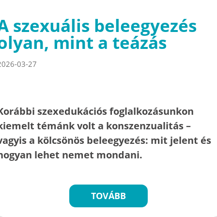
A szexuális beleegyezés
olyan, mint a teázás
2026-03-27
Korábbi szexedukációs foglalkozásunkon
kiemelt témánk volt a konszenzualitás –
vagyis a kölcsönös beleegyezés: mit jelent és
hogyan lehet nemet mondani.
TOVÁBB