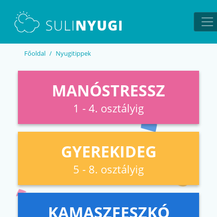
EN
UA
Főoldal
Nyugitippek
MANÓSTRESSZ
1 - 4. osztályig
GYEREKIDEG
5 - 8. osztályig
KAMASZFESZKÓ