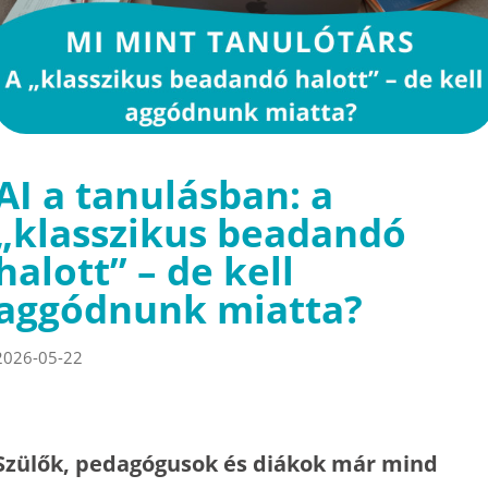
AI a tanulásban: a
„klasszikus beadandó
halott” – de kell
aggódnunk miatta?
2026-05-22
Szülők, pedagógusok és diákok már mind