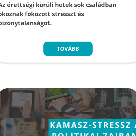
Az érettségi körüli hetek sok családban
okoznak fokozott stresszt és
bizonytalanságot.
TOVÁBB