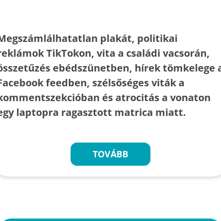
Megszámlálhatatlan plakát, politikai
reklámok TikTokon, vita a családi vacsorán,
összetűzés ebédszünetben, hírek tömkelege 
Facebook feedben, szélsőséges viták a
kommentszekcióban és atrocitás a vonaton
egy laptopra ragasztott matrica miatt.
TOVÁBB