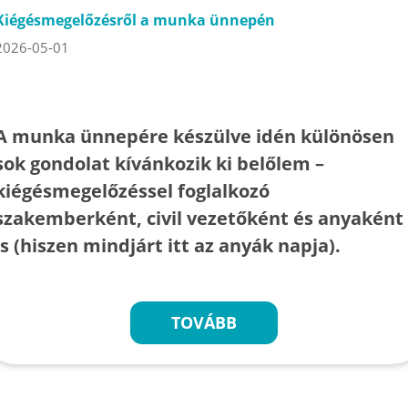
Kiégésmegelőzésről a munka ünnepén
2026-05-01
A munka ünnepére készülve idén különösen
sok gondolat kívánkozik ki belőlem –
kiégésmegelőzéssel foglalkozó
szakemberként, civil vezetőként és anyaként
is (hiszen mindjárt itt az anyák napja).
TOVÁBB