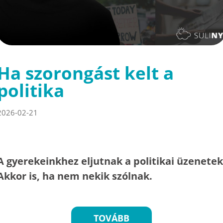
Ha szorongást kelt a
politika
2026-02-21
A gyerekeinkhez eljutnak a politikai üzenetek
Akkor is, ha nem nekik szólnak.
TOVÁBB