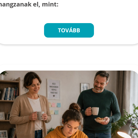
hangzanak el, mint:
TOVÁBB