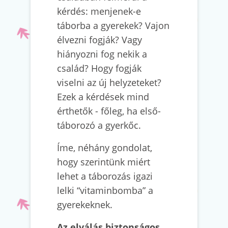
kérdés: menjenek-e
táborba a gyerekek? Vajon
élvezni fogják? Vagy
hiányozni fog nekik a
család? Hogy fogják
viselni az új helyzeteket?
Ezek a kérdések mind
érthetők - főleg, ha első-
táborozó a gyerkőc.
Íme, néhány gondolat,
hogy szerintünk miért
lehet a táborozás igazi
lelki “vitaminbomba” a
gyerekeknek.
Az elválás biztonságos,