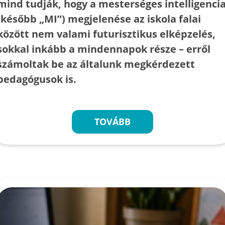
mind tudják, hogy a mesterséges intelligenci
(később „MI”) megjelenése az iskola falai
között nem valami futurisztikus elképzelés,
sokkal inkább a mindennapok része – erről
számoltak be az általunk megkérdezett
pedagógusok is.
TOVÁBB