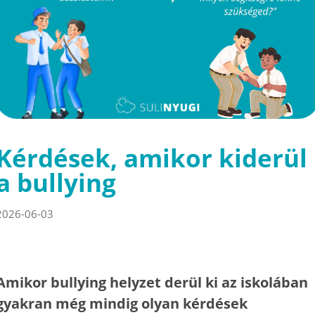
Kérdések, amikor kiderül
a bullying
2026-06-03
Amikor bullying helyzet derül ki az iskolában
gyakran még mindig olyan kérdések