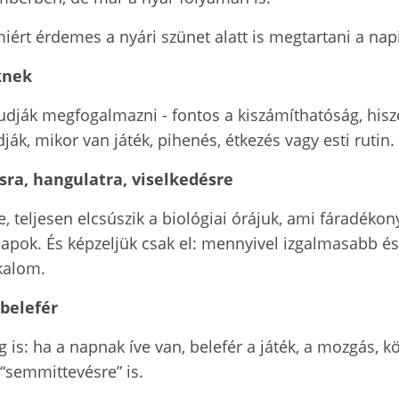
ért érdemes a nyári szünet alatt is megtartani a nap
knek
dják megfogalmazni - fontos a kiszámíthatóság, hiszen
ák, mikor van játék, pihenés, étkezés vagy esti rutin.
sra, hangulatra, viselkedésre
, teljesen elcsúszik a biológiai órájuk, ami fáradéko
pok. És képzeljük csak el: mennyivel izgalmasabb és
lkalom.
 belefér
 is: ha a napnak íve van, belefér a játék, a mozgás, 
“semmittevésre” is.