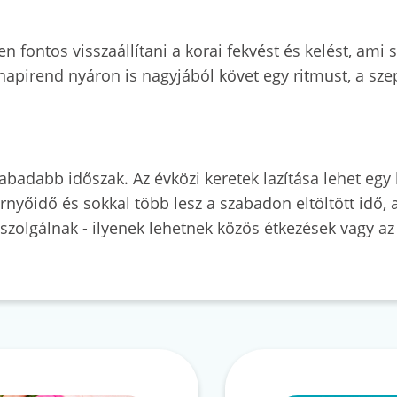
n fontos visszaállítani a korai fekvést és kelést, ami
 napirend nyáron is nagyjából követ egy ritmust, a sz
badabb időszak. Az évközi keretek lazítása lehet egy 
ernyőidő és sokkal több lesz a szabadon eltöltött idő,
zolgálnak - ilyenek lehetnek közös étkezések vagy az e