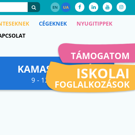
EN
UA
NTESEKNEK
CÉGEKNEK
NYUGITIPPEK
APCSOLAT
TÁMOGATOM
KAMASZFESZKÓ
ISKOLAI
9 - 12. osztályig
FOGLALKOZÁSOK