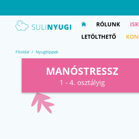
EN
UA
RÓLUNK
IS
LETÖLTHETŐ
KON
Főoldal
Nyugitippek
MANÓSTRESSZ
1 - 4. osztályig