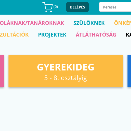
(
0
)
BELÉPÉS
KOLÁKNAK/TANÁROKNAK
SZÜLŐKNEK
ÖNKÉ
ZULTÁCIÓK
PROJEKTEK
ÁTLÁTHATÓSÁG
K
GYEREKIDEG
5 - 8. osztályig