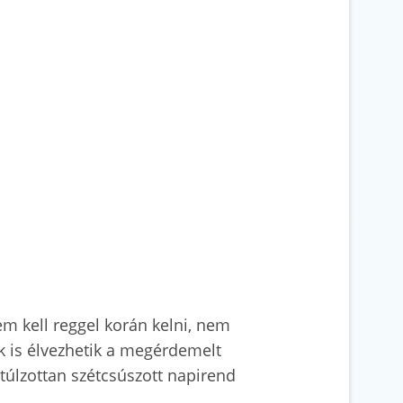
em kell reggel korán kelni, nem
ek is élvezhetik a megérdemelt
túlzottan szétcsúszott napirend