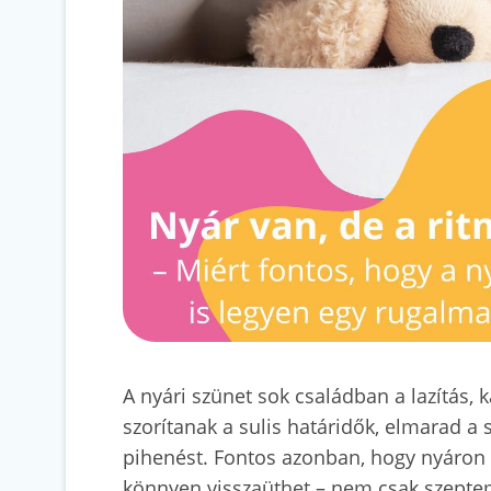
A nyári szünet sok családban a lazítás,
szorítanak a sulis határidők, elmarad a 
pihenést. Fontos azonban, hogy nyáron s
könnyen visszaüthet – nem csak szepte