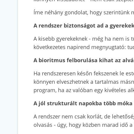
Íme néhány gondolat, hogy szerintünk mi
A rendszer biztonságot ad a gyereke
A kisebb gyerekeknek - még ha nem is tu
következetes napirend megnyugtató: tudj
A bioritmus felborulása kihat az alvá
Ha rendszeresen későn fekszenek le este
könnyen elveszhetnek a tartalmas másna
program, ha az valóban egy kivételes a
A jól strukturált napokba több móka
A rendszer nem csak korlát, de lehetőség
olvasás - úgy, hogy közben marad idő a 