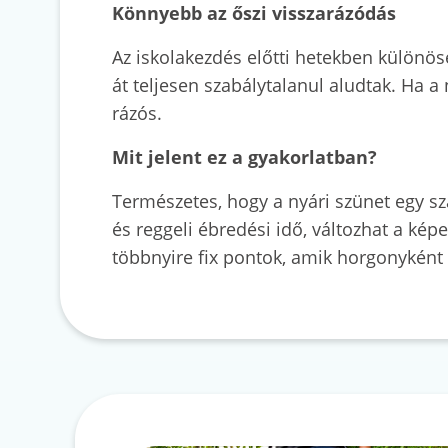
Könnyebb az őszi visszarázódás
Az iskolakezdés előtti hetekben különöse
át teljesen szabálytalanul aludtak. Ha a
rázós.
Mit jelent ez a gyakorlatban?
Természetes, hogy a nyári szünet egy sza
és reggeli ébredési idő, változhat a kép
többnyire fix pontok, amik horgonyként s