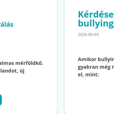
Kérdése
bullying
válás
2026-06-03
Amikor bullyin
talmas mérföldkő.
gyakran még 
landot, új
el, mint: