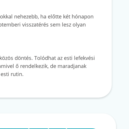
 sokkal nehezebb, ha előtte két hónapon
eptemberi visszatérés sem lesz olyan
közös döntés. Tolódhat az esti lefekvési
 amivel ő rendelkezik, de maradjanak
sti rutin.