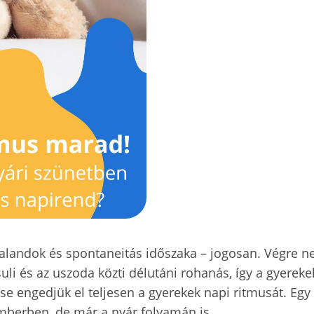
 kalandok és spontaneitás időszaka – jogosan. Végre n
suli és az uszoda közti délutáni rohanás, így a gyerek
e engedjük el teljesen a gyerekek napi ritmusát. Egy 
mberben, de már a nyár folyamán is.