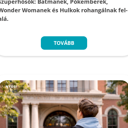
szuperhősök: Batmanek, Pókemberek,
Wonder Womanek és Hulkok rohangálnak fel-
alá.
TOVÁBB