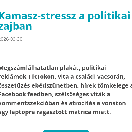
Kamasz-stressz a politikai
zajban
2026-03-30
Megszámlálhatatlan plakát, politikai
reklámok TikTokon, vita a családi vacsorán,
összetűzés ebédszünetben, hírek tömkelege 
Facebook feedben, szélsőséges viták a
kommentszekcióban és atrocitás a vonaton
egy laptopra ragasztott matrica miatt.