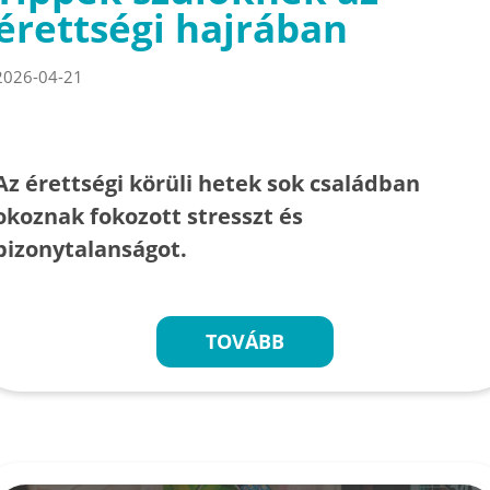
érettségi hajrában
2026-04-21
Az érettségi körüli hetek sok családban
okoznak fokozott stresszt és
bizonytalanságot.
TOVÁBB