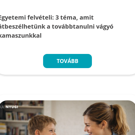
Egyetemi felvételi: 3 téma, amit
átbeszélhetünk a továbbtanulni vágyó
kamaszunkkal
TOVÁBB