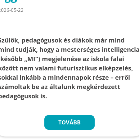
2026-05-22
Szülők, pedagógusok és diákok már mind
mind tudják, hogy a mesterséges intelligenci
(később „MI”) megjelenése az iskola falai
között nem valami futurisztikus elképzelés,
sokkal inkább a mindennapok része – erről
számoltak be az általunk megkérdezett
pedagógusok is.
TOVÁBB