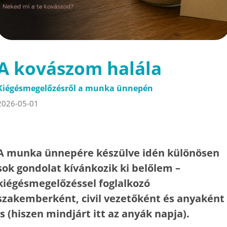
A kovászom halála
Kiégésmegelőzésről a munka ünnepén
2026-05-01
A munka ünnepére készülve idén különösen
sok gondolat kívánkozik ki belőlem –
kiégésmegelőzéssel foglalkozó
szakemberként, civil vezetőként és anyaként
is (hiszen mindjárt itt az anyák napja).