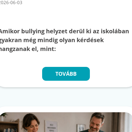
2026-06-03
Amikor bullying helyzet derül ki az iskolában
gyakran még mindig olyan kérdések
hangzanak el, mint:
TOVÁBB