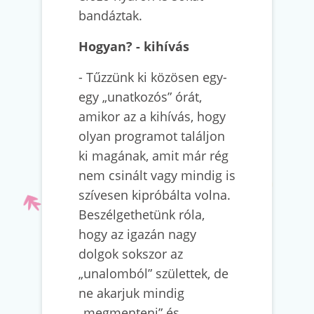
bandáztak.
Hogyan? - kihívás
- Tűzzünk ki közösen egy-
egy „unatkozós” órát,
amikor az a kihívás, hogy
olyan programot találjon
ki magának, amit már rég
nem csinált vagy mindig is
szívesen kipróbálta volna.
Beszélgethetünk róla,
hogy az igazán nagy
dolgok sokszor az
„unalomból” születtek, de
ne akarjuk mindig
„megmenteni” és