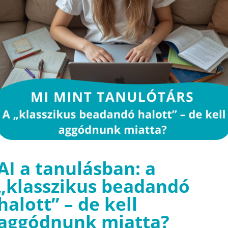
AI a tanulásban: a
„klasszikus beadandó
halott” – de kell
aggódnunk miatta?