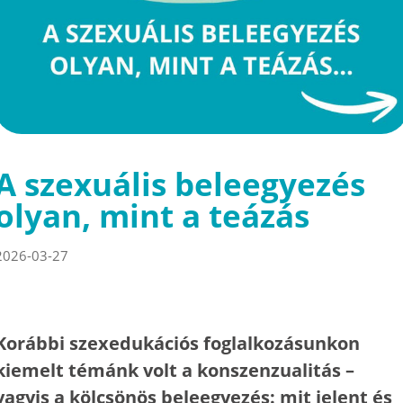
A szexuális beleegyezés
olyan, mint a teázás
2026-03-27
Korábbi szexedukációs foglalkozásunkon
kiemelt témánk volt a konszenzualitás –
vagyis a kölcsönös beleegyezés: mit jelent és