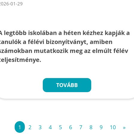
2026-01-29
A legtöbb iskolában a héten kézhez kapják a
tanulók a félévi bizonyítványt, amiben
számokban mutatkozik meg az elmúlt félév
teljesítménye.
TOVÁBB
«
1
2
3
4
5
6
7
8
9
10
»