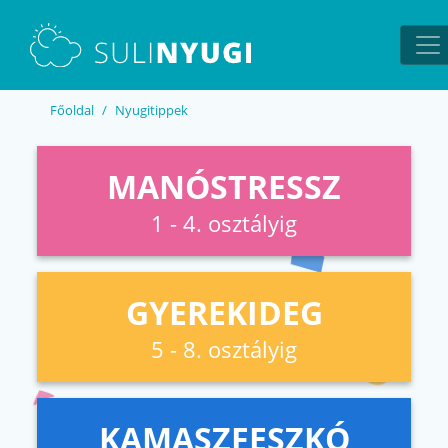
EN
UA
Főoldal
Nyugitippek
MANÓSTRESSZ
1 - 4. osztályig
GYEREKIDEG
5 - 8. osztályig
KAMASZFESZKÓ