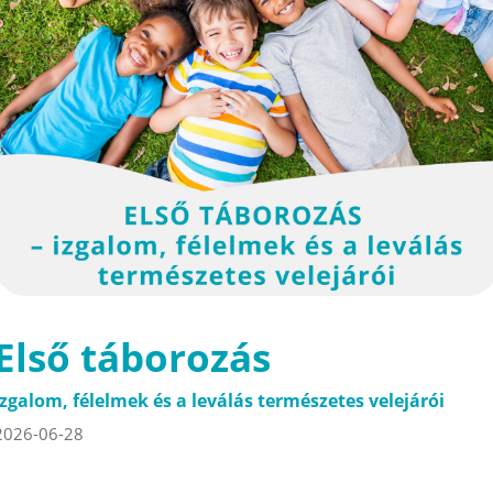
Első táborozás
Izgalom, félelmek és a leválás természetes velejárói
2026-06-28