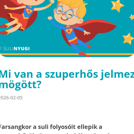
Mi van a szuperhős jelme
mögött?
2026-02-05
Farsangkor a suli folyosóit ellepik a