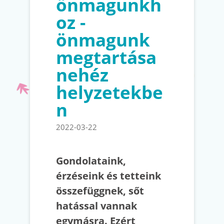
önmagunkh
oz -
önmagunk
megtartása
nehéz
helyzetekbe
n
2022-03-22
Gondolataink,
érzéseink és tetteink
összefüggnek, sőt
hatással vannak
egymásra. Ezért