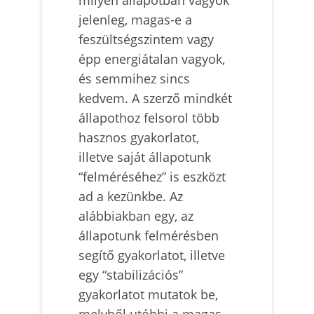
jelenleg, magas-e a
feszültségszintem vagy
épp energiátalan vagyok,
és semmihez sincs
kedvem. A szerző mindkét
állapothoz felsorol több
hasznos gyakorlatot,
illetve saját állapotunk
“felméréséhez” is eszközt
ad a kezünkbe. Az
alábbiakban egy, az
állapotunk felmérésben
segítő gyakorlatot, illetve
egy “stabilizációs”
gyakorlatot mutatok be,
melyből utóbbi a magas