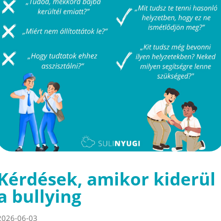
Kérdések, amikor kiderül
a bullying
2026-06-03