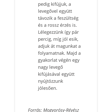
pedig kifújjuk, a
levegővel együtt
távozik a feszültség
és a rossz érzés is.
Lélegezzünk így pár
percig, míg jól esik,
adjuk át magunkat a
folyamatnak. Majd a
gyakorlat végén egy
nagy levegő
kifújásával együtt
nyújtózzunk
jólesően.
Forrás: Mogyorósy-Révész