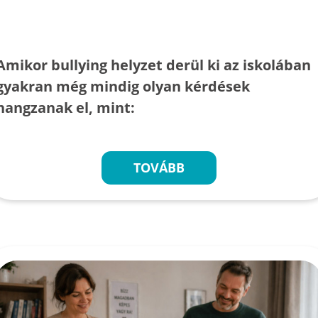
Amikor bullying helyzet derül ki az iskolában
gyakran még mindig olyan kérdések
hangzanak el, mint:
TOVÁBB