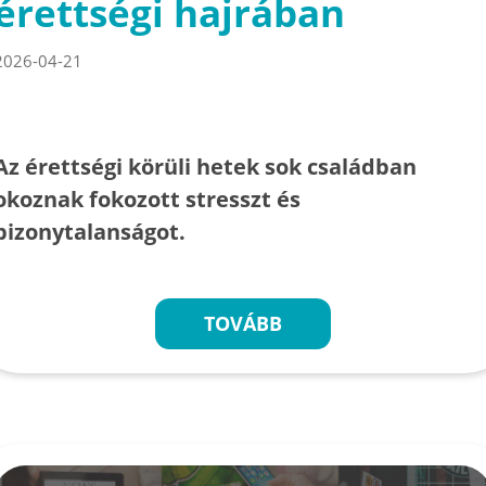
érettségi hajrában
2026-04-21
Az érettségi körüli hetek sok családban
okoznak fokozott stresszt és
bizonytalanságot.
TOVÁBB