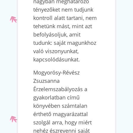
nagyban meghatározó
tényezőket nem tudjunk
kontroll alatt tartani, nem
tehetünk mást, mint azt
befolyásoljuk, amit
tudunk: saját magunkhoz
való viszonyunkat,
kapcsolódásunkat.
Mogyorósy-Révész
Zsuzsanna
Érzelemszabályozás a
gyakorlatban című
könyvében számtalan
érthető magyarázattal
szolgál arra, hogy miért
nehéz észrevenni saját