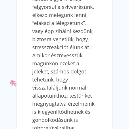
felgyorsul a szívverésünk,
elkezd melegünk lenni,
“elakad a lélegzetünk”,
vagy épp zihálni kezdünk,
biztosra vehetjük, hogy
stresszreakciót élünk át.
Amikor észrevesszük
magunkon ezeket a
jeleket, számos dolgot
tehetünk, hogy
visszataláljunk normál
állapotunkhoz: testünket
megnyugtatva érzelmeink
is kiegyenlítődhetnek és
gondolkodásunk is
többrétűvé válhat.