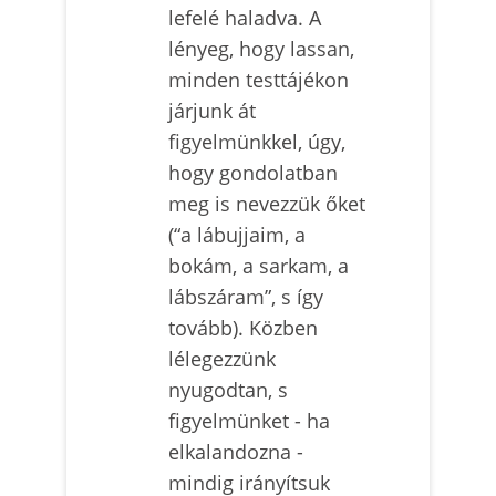
lefelé haladva. A
lényeg, hogy lassan,
minden testtájékon
járjunk át
figyelmünkkel, úgy,
hogy gondolatban
meg is nevezzük őket
(“a lábujjaim, a
bokám, a sarkam, a
lábszáram”, s így
tovább). Közben
lélegezzünk
nyugodtan, s
figyelmünket - ha
elkalandozna -
mindig irányítsuk