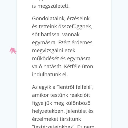
is megszületett.
Gondolataink, érzéseink
és tetteink összefüggnek,
sőt hatással vannak
egymásra. Ezért érdemes
megvizsgálni ezek
működését és egymásra
való hatását. Kétféle úton
indulhatunk el.
Az egyik a “lentről felfelé”,
amikor testünk reakcióit
figyeljük meg különböző
helyzetekben. Jelentést és
érzelmeket társítunk
“testérzeteinkhez”. Ez nem