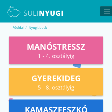
EN
UA
Főoldal
Nyugitippek
MANÓSTRESSZ
1 - 4. osztályig
GYEREKIDEG
5 - 8. osztályig
KAMASZFESZKÓ