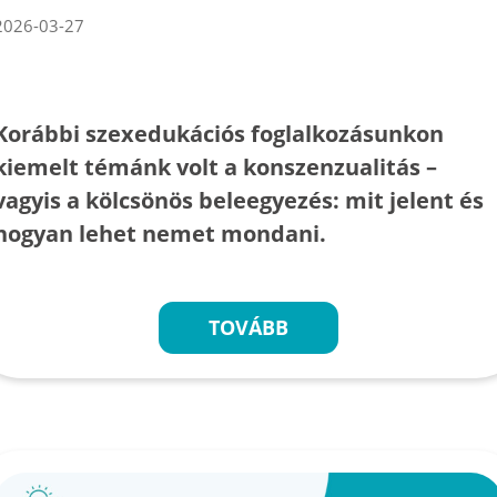
2026-03-27
Korábbi szexedukációs foglalkozásunkon
kiemelt témánk volt a konszenzualitás –
vagyis a kölcsönös beleegyezés: mit jelent és
hogyan lehet nemet mondani.
TOVÁBB