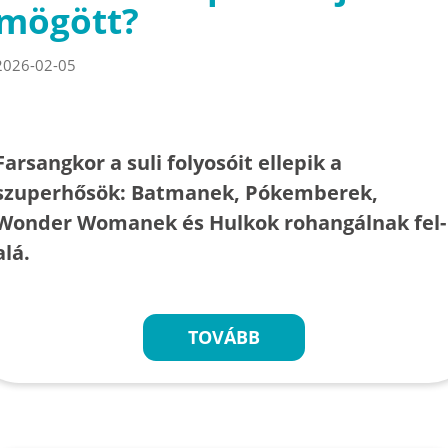
mögött?
2026-02-05
Farsangkor a suli folyosóit ellepik a
szuperhősök: Batmanek, Pókemberek,
Wonder Womanek és Hulkok rohangálnak fel-
alá.
TOVÁBB