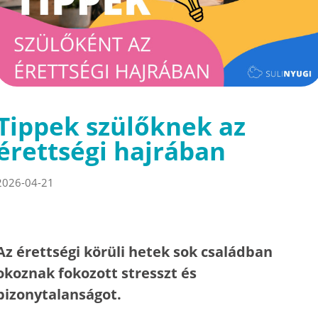
Tippek szülőknek az
érettségi hajrában
2026-04-21
Az érettségi körüli hetek sok családban
okoznak fokozott stresszt és
bizonytalanságot.