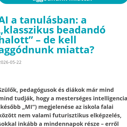
AI a tanulásban: a
„klasszikus beadandó
halott” – de kell
aggódnunk miatta?
2026-05-22
Szülők, pedagógusok és diákok már mind
mind tudják, hogy a mesterséges intelligenci
(később „MI”) megjelenése az iskola falai
között nem valami futurisztikus elképzelés,
sokkal inkább a mindennapok része – erről