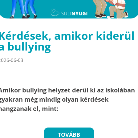
Kérdések, amikor kiderül
a bullying
2026-06-03
Amikor bullying helyzet derül ki az iskolában
gyakran még mindig olyan kérdések
hangzanak el, mint:
TOVÁBB