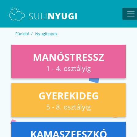
EN
UA
Főoldal
Nyugitippek
MANÓSTRESSZ
1 - 4. osztályig
GYEREKIDEG
5 - 8. osztályig
KAMASZFESZKÓ