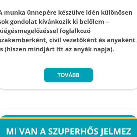
A munka ünnepére készülve idén különösen
sok gondolat kívánkozik ki belőlem –
kiégésmegelőzéssel foglalkozó
szakemberként, civil vezetőként és anyaként
is (hiszen mindjárt itt az anyák napja).
TOVÁBB