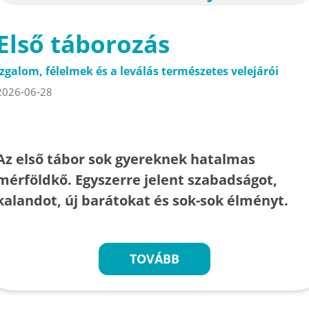
Első táborozás
Izgalom, félelmek és a leválás természetes velejárói
2026-06-28
Az első tábor sok gyereknek hatalmas
mérföldkő. Egyszerre jelent szabadságot,
kalandot, új barátokat és sok-sok élményt.
TOVÁBB