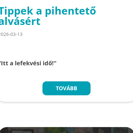
Tippek a pihentető
alvásért
2026-03-13
"Itt a lefekvési idő!"
TOVÁBB