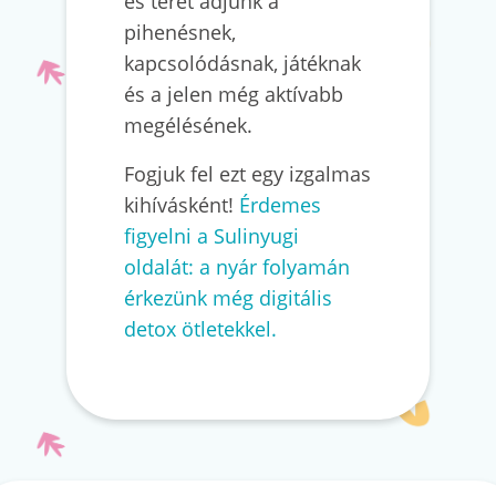
és teret adjunk a
pihenésnek,
kapcsolódásnak, játéknak
és a jelen még aktívabb
megélésének.
Fogjuk fel ezt egy izgalmas
kihívásként!
Érdemes
figyelni a Sulinyugi
oldalát: a nyár folyamán
érkezünk még digitális
detox ötletekkel.