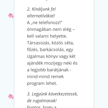
2. Kínáljunk fel
alternatívákat!
A „ne telefonozz!”
önmagában nem elég –
kell valami helyette.
Társasozás, közös séta,
főzés, barkácsolás, egy
izgalmas könyv vagy két
ajándék mozijegy neki és
a legjobb barátjának -
mind-mind remek
program lehet.
3. Legyünk következetesek,
de rugalmasak!
Fontos, hogy a