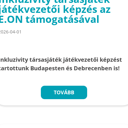
játékvezetői képzés az
E.ON támogatásával
2026-04-01
Inkluzivity társasjáték játékvezetői képzést
tartottunk Budapesten és Debrecenben is!
TOVÁBB