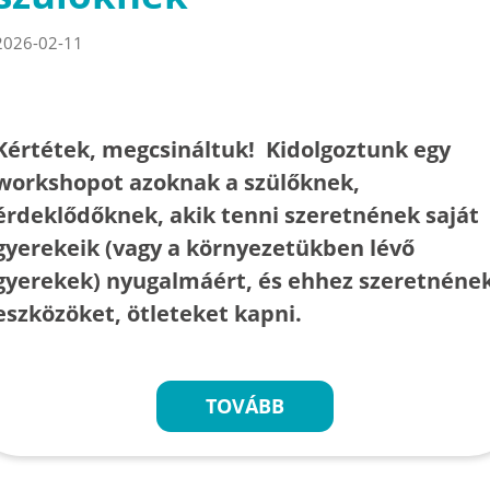
2026-02-11
Kértétek, megcsináltuk! Kidolgoztunk egy
workshopot azoknak a szülőknek,
érdeklődőknek, akik tenni szeretnének saját
gyerekeik (vagy a környezetükben lévő
gyerekek) nyugalmáért, és ehhez szeretnéne
eszközöket, ötleteket kapni.
TOVÁBB