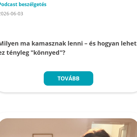
Podcast beszélgetés
2026-06-03
Milyen ma kamasznak lenni – és hogyan lehet
ez tényleg "könnyed"?
TOVÁBB