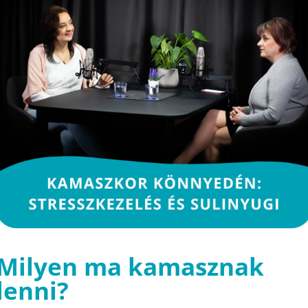
Milyen ma kamasznak
lenni?