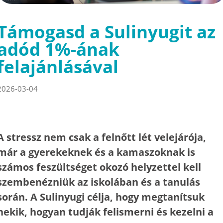
Támogasd a Sulinyugit az
adód 1%-ának
felajánlásával
2026-03-04
A stressz nem csak a felnőtt lét velejárója,
már a gyerekeknek és a kamaszoknak is
számos feszültséget okozó helyzettel kell
szembenézniük az iskolában és a tanulás
során. A Sulinyugi célja, hogy megtanítsuk
nekik, hogyan tudják felismerni és kezelni a