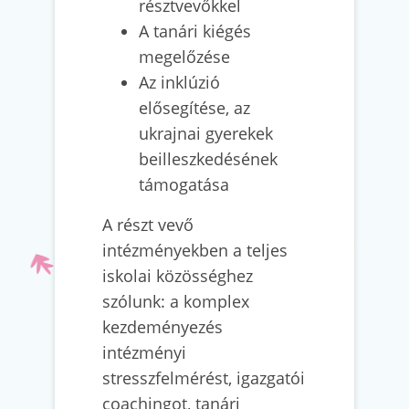
résztvevőkkel
A tanári kiégés
megelőzése
Az inklúzió
elősegítése, az
ukrajnai gyerekek
beilleszkedésének
támogatása
A részt vevő
intézményekben a teljes
iskolai közösséghez
szólunk: a komplex
kezdeményezés
intézményi
stresszfelmérést, igazgatói
coachingot, tanári