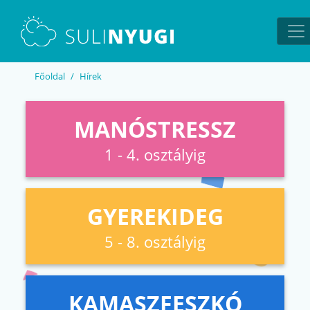
EN
UA
Főoldal
Hírek
MANÓSTRESSZ
1 - 4. osztályig
GYEREKIDEG
5 - 8. osztályig
KAMASZFESZKÓ