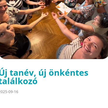
Új tanév, új önkéntes
találkozó
2025-09-16