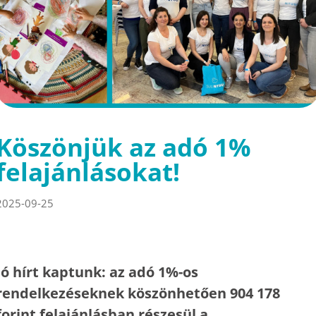
Köszönjük az adó 1%
felajánlásokat!
2025-09-25
Jó hírt kaptunk: az adó 1%-os
rendelkezéseknek köszönhetően 904 178
forint felajánlásban részesül a