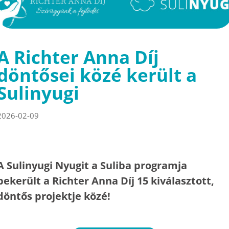
A Richter Anna Díj
döntősei közé került a
Sulinyugi
2026-02-09
A Sulinyugi Nyugit a Suliba programja
bekerült a Richter Anna Díj 15 kiválasztott,
döntős projektje közé!