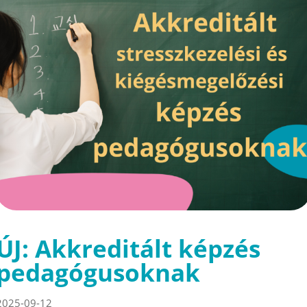
ÚJ: Akkreditált képzés
pedagógusoknak
2025-09-12