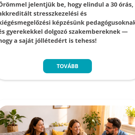
Örömmel jelentjük be, hogy elindul a 30 órás,
akkreditált stresszkezelési és
kiégésmegelőzési képzésünk pedagógusokna
és gyerekekkel dolgozó szakembereknek —
hogy a saját jóllétedért is tehess!
TOVÁBB