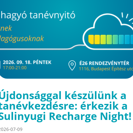
Újdonsággal készülünk a
tanévkezdésre: érkezik a
Sulinyugi Recharge Night!
2026-07-09