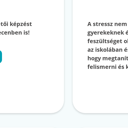
etői képzést
A stressz nem 
cenben is!
gyerekeknek é
feszültséget 
az iskolában é
hogy megtanít
felismerni és 