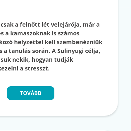
csak a felnőtt lét velejárója, már a
s a kamaszoknak is számos
okozó helyzettel kell szembenézniük
s a tanulás során. A Sulinyugi célja,
suk nekik, hogyan tudják
kezelni a stresszt.
TOVÁBB