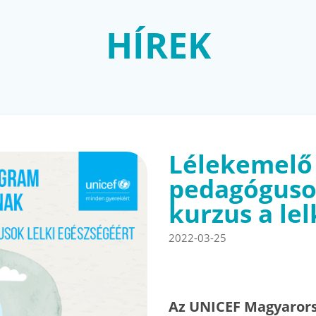
HÍREK
Lélekemelő
pedagóguso
kurzus a lel
2022-03-25
Az UNICEF Magyarorsz