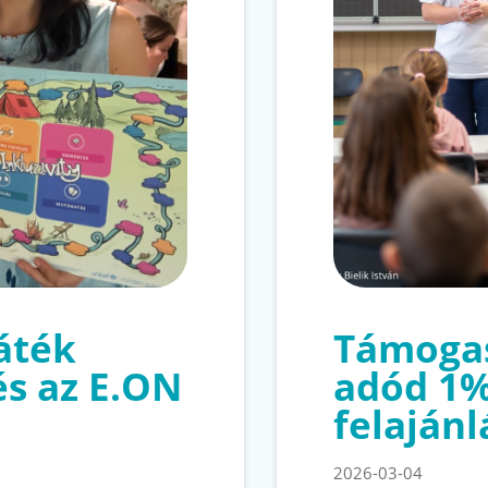
játék
Támogas
és az E.ON
adód 1
felajánl
2026-03-04