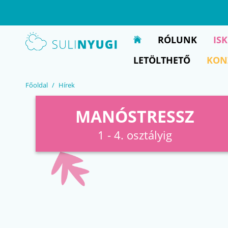
EN
UA
RÓLUNK
IS
LETÖLTHETŐ
KON
Főoldal
Hírek
MANÓSTRESSZ
1 - 4. osztályig