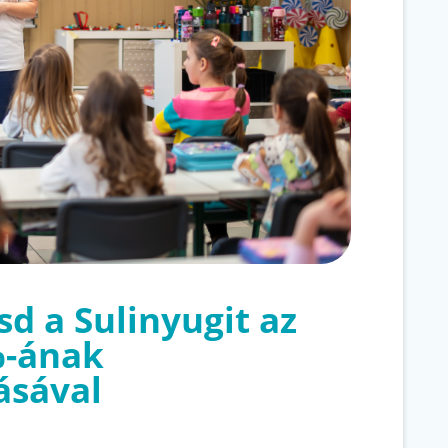
d a Sulinyugit az
%-ának
ásával