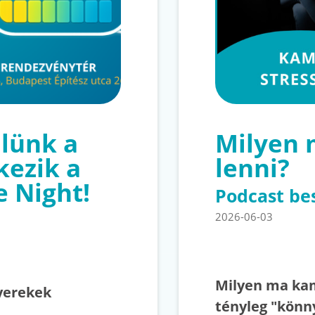
lünk a
Milyen
kezik a
lenni?
e Night!
Podcast be
2026-06-03
Milyen ma kam
yerekek
tényleg "könn