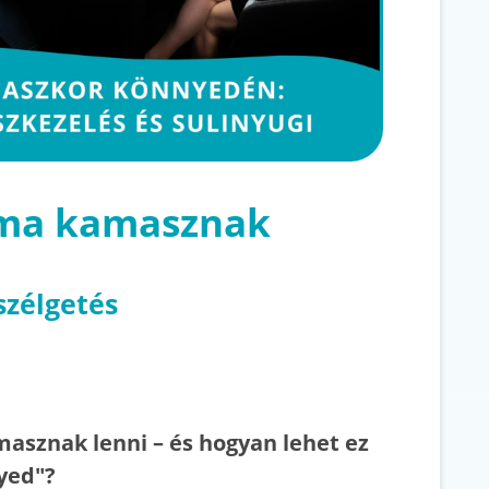
 ma kamasznak
szélgetés
asznak lenni – és hogyan lehet ez
yed"?