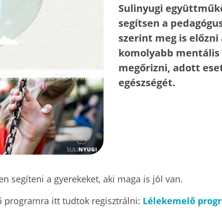
Sulinyugi együttműkö
segítsen a pedagógus
szerint meg is előzni
komolyabb mentális 
megőrizni, adott eset
egészségét.
en segíteni a gyerekeket, aki maga is jól van.
programra itt tudtok regisztrálni:
Lélekemelő prog