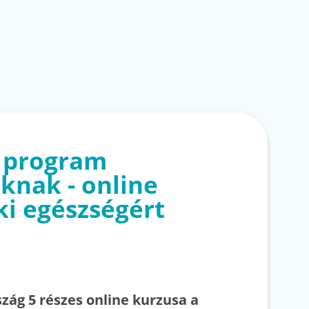
 program
knak - online
ki egészségért
ág 5 részes online kurzusa a