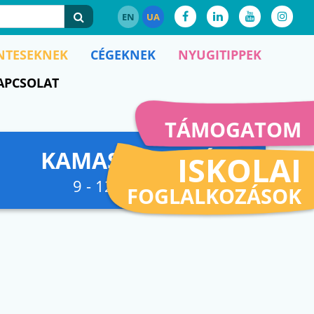
EN
UA
NTESEKNEK
CÉGEKNEK
NYUGITIPPEK
APCSOLAT
TÁMOGATOM
KAMASZFESZKÓ
ISKOLAI
9 - 12. osztályig
FOGLALKOZÁSOK