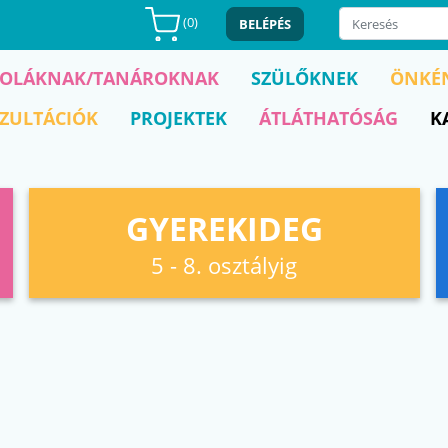
(
0
)
BELÉPÉS
KOLÁKNAK/TANÁROKNAK
SZÜLŐKNEK
ÖNKÉ
ZULTÁCIÓK
PROJEKTEK
ÁTLÁTHATÓSÁG
K
GYEREKIDEG
5 - 8. osztályig