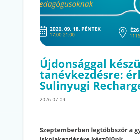
Újdonsággal készü
tanévkezdésre: ér
Sulinyugi Recharg
2026-07-09
Szeptemberben legtöbbször a g
iskolakezdésére készülünk.