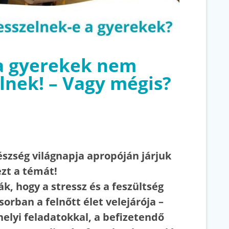
a gyerekek nem
lnek! – Vagy mégis?
észség világnapja apropóján járjuk
ezt a témát!
k, hogy a stressz és a feszültség
orban a felnőtt élet velejárója –
elyi feladatokkal, a befizetendő