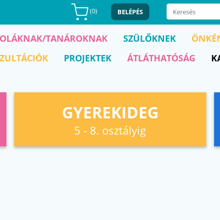
(
0
)
BELÉPÉS
KOLÁKNAK/TANÁROKNAK
SZÜLŐKNEK
ÖNKÉ
ZULTÁCIÓK
PROJEKTEK
ÁTLÁTHATÓSÁG
K
GYEREKIDEG
5 - 8. osztályig