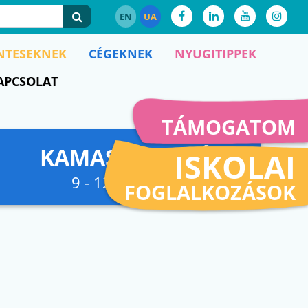
EN
UA
NTESEKNEK
CÉGEKNEK
NYUGITIPPEK
APCSOLAT
TÁMOGATOM
KAMASZFESZKÓ
ISKOLAI
9 - 12. osztályig
FOGLALKOZÁSOK