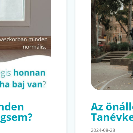
nden
Az önáll
égsem?
Tanévke
2024-08-28