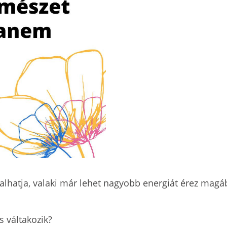
ztalhatja, valaki már lehet nagyobb energiát érez ma
s váltakozik?