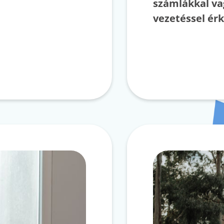
számlákkal va
vezetéssel ér