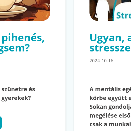
, pihenés,
Ugyan, 
égsem?
stressze
2024-10-16
 szünetre és
A mentális eg
a gyerekek?
körbe együtt 
Sokan gondoljá
megélése elsős
csak a munkah