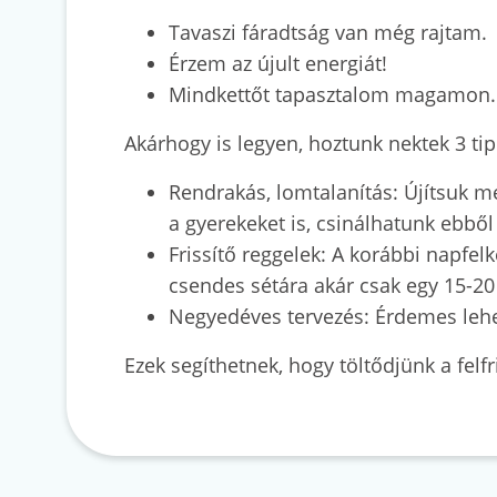
Tavaszi fáradtság van még rajtam.
Érzem az újult energiát!
Mindkettőt tapasztalom magamon.
Akárhogy is legyen, hoztunk nektek 3 tip
Rendrakás, lomtalanítás: Újítsuk 
a gyerekeket is, csinálhatunk ebbő
Frissítő reggelek: A korábbi napfel
csendes sétára akár csak egy 15-20 
Negyedéves tervezés: Érdemes lehet 
Ezek segíthetnek, hogy töltődjünk a felfr