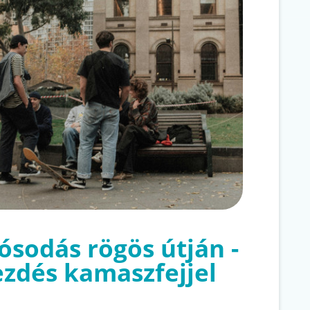
ósodás rögös útján -
zdés kamaszfejjel