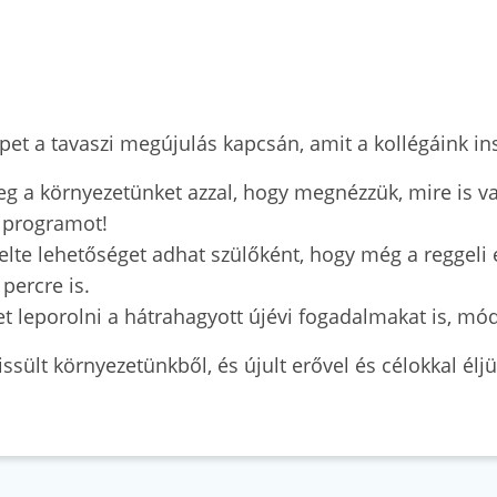
pet a tavaszi megújulás kapcsán, amit a kollégáink ins
meg a környezetünket azzal, hogy megnézzük, mire is 
l programot!
kelte lehetőséget adhat szülőként, hogy még a reggeli 
percre is.
leporolni a hátrahagyott újévi fogadalmakat is, módosí
issült környezetünkből, és újult erővel és célokkal élj