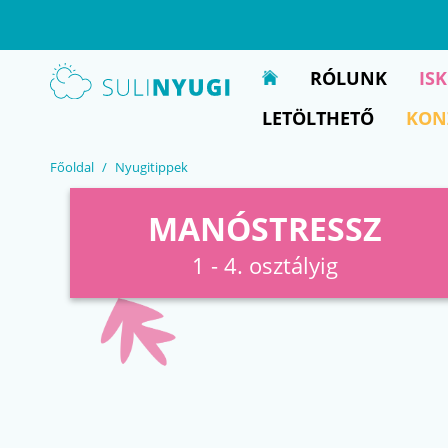
EN
UA
RÓLUNK
IS
LETÖLTHETŐ
KON
Főoldal
Nyugitippek
MANÓSTRESSZ
1 - 4. osztályig