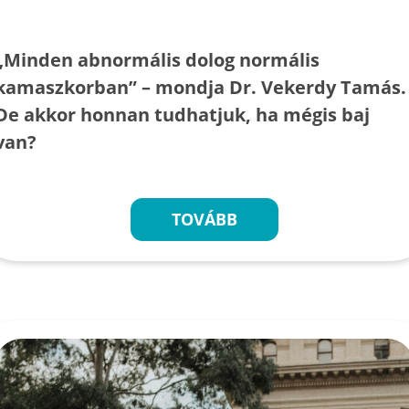
„Minden abnormális dolog normális
kamaszkorban” – mondja Dr. Vekerdy Tamás.
De akkor honnan tudhatjuk, ha mégis baj
van?
TOVÁBB