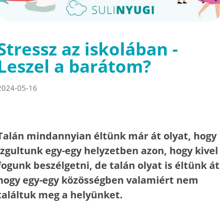
Stressz az iskolában -
Leszel a barátom?
2024-05-16
Talán mindannyian éltünk már át olyat, hogy
izgultunk egy-egy helyzetben azon, hogy kivel
fogunk beszélgetni, de talán olyat is éltünk át
hogy egy-egy közösségben valamiért nem
találtuk meg a helyünket.