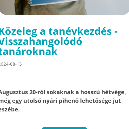
Közeleg a tanévkezdés -
Visszahangolódó
tanároknak
2024-08-15
Augusztus 20-ról sokaknak a hosszú hétvége,
még egy utolsó nyári pihenő lehetősége jut
eszébe.