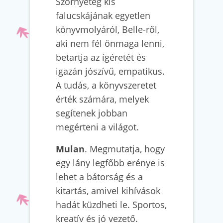
Szörnyeteg kis
falucskájának egyetlen
könyvmolyáról, Belle-ről,
aki nem fél önmaga lenni,
betartja az ígéretét és
igazán jószívű, empatikus.
A tudás, a könyvszeretet
érték számára, melyek
segítenek jobban
megérteni a világot.
Mulan
. Megmutatja, hogy
egy lány legfőbb erénye is
lehet a bátorság és a
kitartás, amivel kihívások
hadát küzdheti le. Sportos,
kreatív és jó vezető.