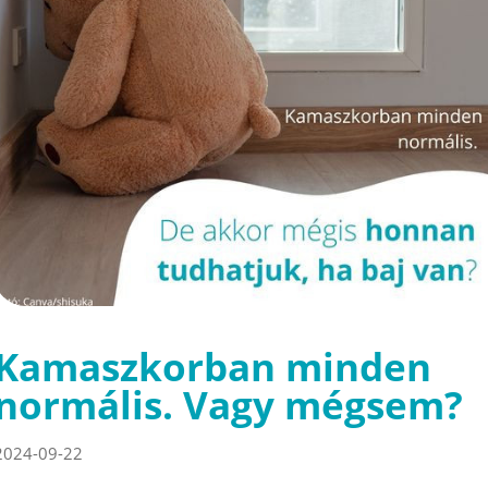
Kamaszkorban minden
normális. Vagy mégsem?
2024-09-22