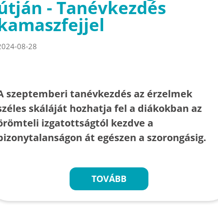
útján - Tanévkezdés
kamaszfejjel
2024-08-28
A szeptemberi tanévkezdés az érzelmek
széles skáláját hozhatja fel a diákokban az
örömteli izgatottságtól kezdve a
bizonytalanságon át egészen a szorongásig.
TOVÁBB