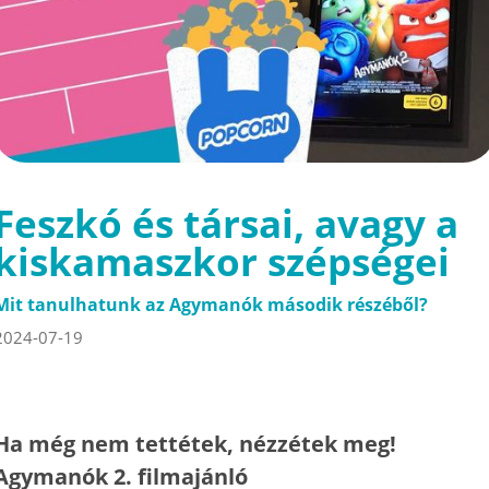
Feszkó és társai, avagy a
kiskamaszkor szépségei
Mit tanulhatunk az Agymanók második részéből?
2024-07-19
Ha még nem tettétek, nézzétek meg!
Agymanók 2. filmajánló