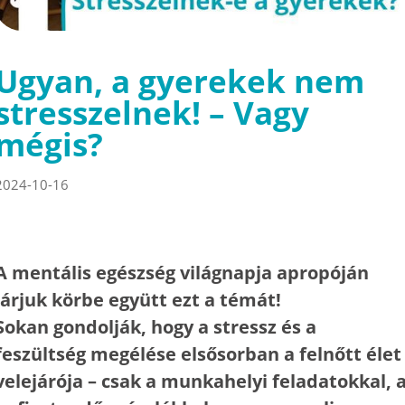
Ugyan, a gyerekek nem
stresszelnek! – Vagy
mégis?
2024-10-16
A mentális egészség világnapja apropóján
járjuk körbe együtt ezt a témát!
Sokan gondolják, hogy a stressz és a
feszültség megélése elsősorban a felnőtt élet
velejárója – csak a munkahelyi feladatokkal, 