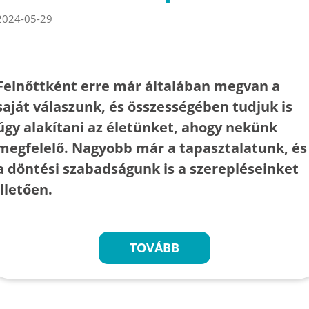
2024-05-29
Felnőttként erre már általában megvan a
saját válaszunk, és összességében tudjuk is
úgy alakítani az életünket, ahogy nekünk
megfelelő. Nagyobb már a tapasztalatunk, és
a döntési szabadságunk is a szerepléseinket
illetően.
TOVÁBB