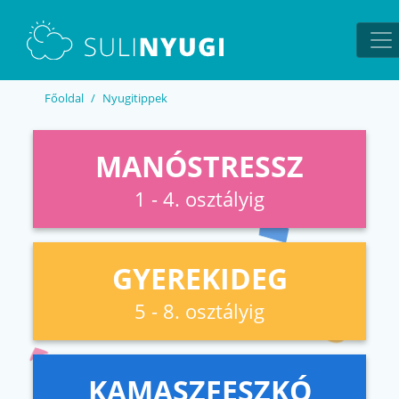
EN
UA
Főoldal
Nyugitippek
MANÓSTRESSZ
1 - 4. osztályig
GYEREKIDEG
5 - 8. osztályig
KAMASZFESZKÓ