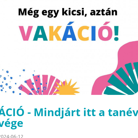
ÁCIÓ - Mindjárt itt a tané
vége
2024-06-12