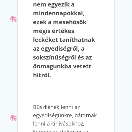
nem egyezik a
mindennapokkal,
ezek a mesehősök
mégis értékes
leckéket taníthatnak
az egyediségről, a
sokszínűségről és az
önmagunkba vetett
hitről.
Büszkének lenni az
egyediségünkre, bátornak
lenni a kihívásokhoz,
keményen dolgozni az