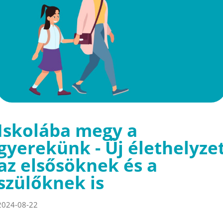
Iskolába megy a
gyerekünk - Új élethelyze
az elsősöknek és a
szülőknek is
2024-08-22