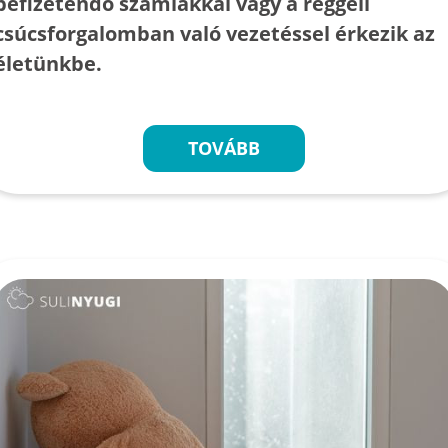
befizetendő számlákkal vagy a reggeli
csúcsforgalomban való vezetéssel érkezik az
életünkbe.
TOVÁBB