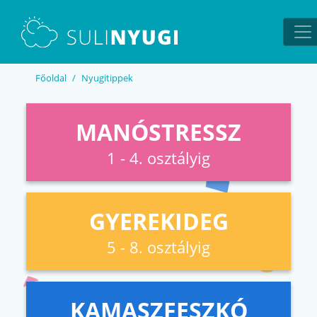
EN
UA
Főoldal
Nyugitippek
MANÓSTRESSZ
1 - 4. osztályig
GYEREKIDEG
5 - 8. osztályig
KAMASZFESZKÓ