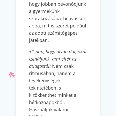
hogy jobban bevonódjunk
a gyermekünk
szórakozásába, beavasson
abba, mit is szeret például
az adott számítógépes
játékban.
+1 nap, hogy olyan dolgokat
csináljunk, ami eltér az
átlagostól:
Nem csak
ritmusában, hanem a
tevékenységek
tekintetében is
kizökkenthet minket a
hétköznapokból.
Használjuk valami