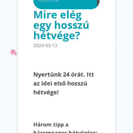
Mire elég
egy hosszú
hétvége?
2024-03-12
Nyertünk 24 órát. Itt
az idei első hosszú
hétvége!
Három tipp a
háromnapos hétvégére: