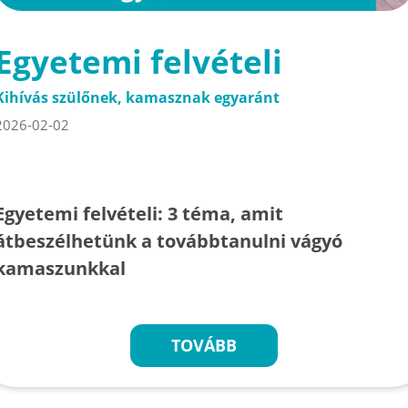
Egyetemi felvételi
Kihívás szülőnek, kamasznak egyaránt
2026-02-02
Egyetemi felvételi: 3 téma, amit
átbeszélhetünk a továbbtanulni vágyó
kamaszunkkal
TOVÁBB