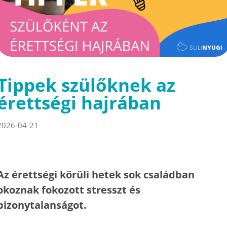
Tippek szülőknek az
érettségi hajrában
2026-04-21
Az érettségi körüli hetek sok családban
okoznak fokozott stresszt és
bizonytalanságot.