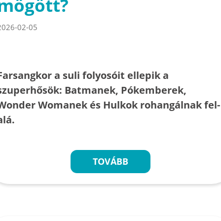
mögött?
2026-02-05
Farsangkor a suli folyosóit ellepik a
szuperhősök: Batmanek, Pókemberek,
Wonder Womanek és Hulkok rohangálnak fel-
alá.
TOVÁBB