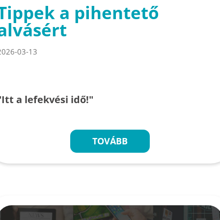
Tippek a pihentető
alvásért
2026-03-13
"Itt a lefekvési idő!"
TOVÁBB