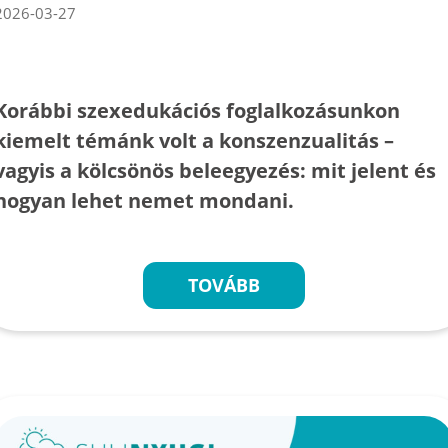
2026-03-27
Korábbi szexedukációs foglalkozásunkon
kiemelt témánk volt a konszenzualitás –
vagyis a kölcsönös beleegyezés: mit jelent és
hogyan lehet nemet mondani.
TOVÁBB