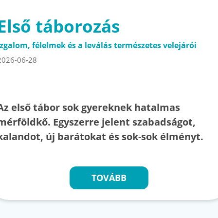
Első táborozás
Izgalom, félelmek és a leválás természetes velejárói
2026-06-28
Az első tábor sok gyereknek hatalmas
mérföldkő. Egyszerre jelent szabadságot,
kalandot, új barátokat és sok-sok élményt.
TOVÁBB