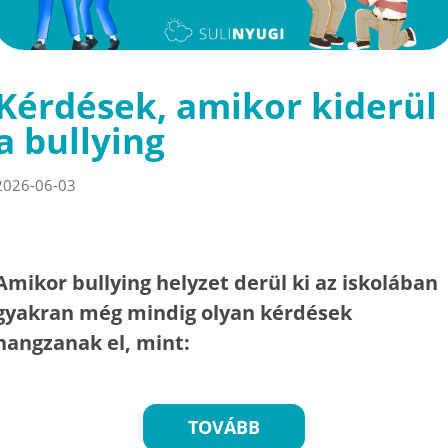
Kérdések, amikor kiderül
a bullying
2026-06-03
Amikor bullying helyzet derül ki az iskolában
gyakran még mindig olyan kérdések
hangzanak el, mint:
TOVÁBB