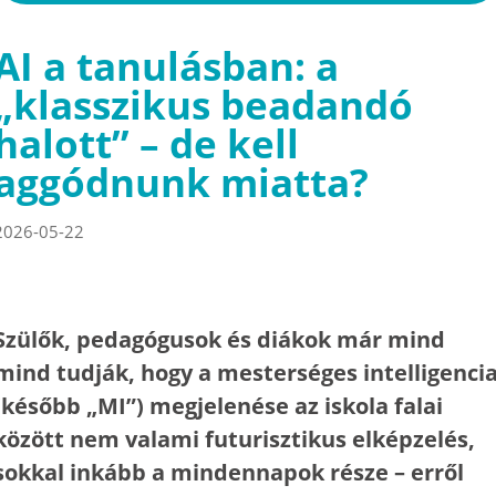
AI a tanulásban: a
„klasszikus beadandó
halott” – de kell
aggódnunk miatta?
2026-05-22
Szülők, pedagógusok és diákok már mind
mind tudják, hogy a mesterséges intelligenci
(később „MI”) megjelenése az iskola falai
között nem valami futurisztikus elképzelés,
sokkal inkább a mindennapok része – erről