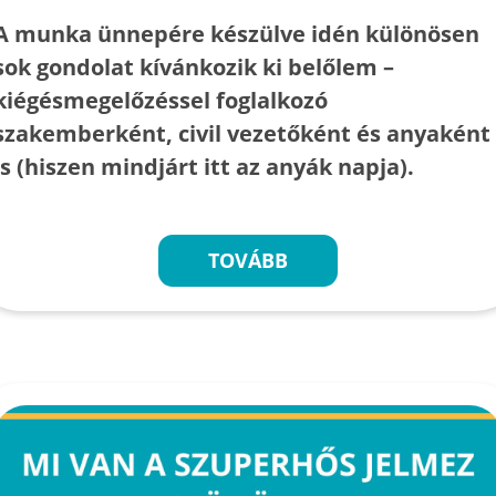
A munka ünnepére készülve idén különösen
sok gondolat kívánkozik ki belőlem –
kiégésmegelőzéssel foglalkozó
szakemberként, civil vezetőként és anyaként
is (hiszen mindjárt itt az anyák napja).
TOVÁBB