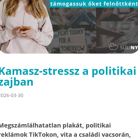
Kamasz-stressz a politikai
zajban
2026-03-30
Megszámlálhatatlan plakát, politikai
reklámok TikTokon, vita a családi vacsorán,