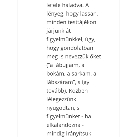
lefelé haladva. A
lényeg, hogy lassan,
minden testtájékon
járjunk át
figyelmünkkel, úgy,
hogy gondolatban
meg is nevezzük őket
(“a lábujjaim, a
bokám, a sarkam, a
lábszáram”, s így
tovább). Közben
lélegezzünk
nyugodtan, s
figyelmünket - ha
elkalandozna -
mindig irányítsuk