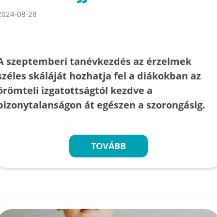
2024-08-28
A szeptemberi tanévkezdés az érzelmek
széles skáláját hozhatja fel a diákokban az
örömteli izgatottságtól kezdve a
bizonytalanságon át egészen a szorongásig.
TOVÁBB