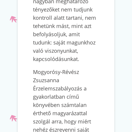
nagyban meghatározó
tényezőket nem tudjunk
kontroll alatt tartani, nem
tehetünk mást, mint azt
befolyásoljuk, amit
tudunk: saját magunkhoz
való viszonyunkat,
kapcsolódásunkat.
Mogyorósy-Révész
Zsuzsanna
Érzelemszabályozás a
gyakorlatban című
könyvében számtalan
érthető magyarázattal
szolgál arra, hogy miért
nehéz észrevenni saját