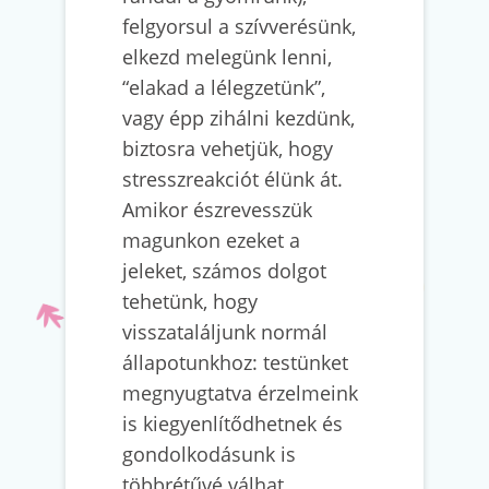
felgyorsul a szívverésünk,
elkezd melegünk lenni,
“elakad a lélegzetünk”,
vagy épp zihálni kezdünk,
biztosra vehetjük, hogy
stresszreakciót élünk át.
Amikor észrevesszük
magunkon ezeket a
jeleket, számos dolgot
tehetünk, hogy
visszataláljunk normál
állapotunkhoz: testünket
megnyugtatva érzelmeink
is kiegyenlítődhetnek és
gondolkodásunk is
többrétűvé válhat.