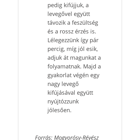
pedig kifújjuk, a
levegővel együtt
távozik a feszültség
és a rossz érzés is.
Lélegezzünk így pár
percig, míg jól esik,
adjuk át magunkat a
folyamatnak. Majd a
gyakorlat végén egy
nagy levegő
kifújásával együtt
nyújtózzunk
jólesően.
Forrás: Mogyorósy-Révész