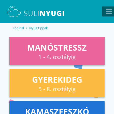
EN
UA
Főoldal
Nyugitippek
MANÓSTRESSZ
1 - 4. osztályig
GYEREKIDEG
5 - 8. osztályig
KAMASZFESZKÓ