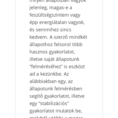
jelenleg, magas-e a
feszültségszintem vagy
épp energiátalan vagyok,
és semmihez sincs
kedvem. A szerző mindkét
állapothoz felsorol több
hasznos gyakorlatot,
illetve saját állapotunk
“felméréséhez” is eszközt
ad a kezünkbe. Az
alábbiakban egy, az
állapotunk felmérésben
segítő gyakorlatot, illetve
egy “stabilizációs”
gyakorlatot mutatok be,
melyből utóbbi a magas