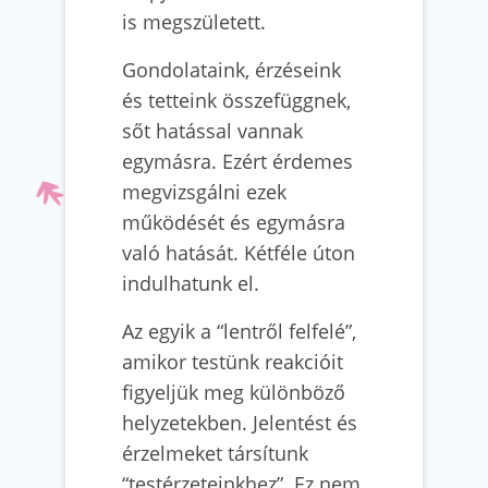
is megszületett.
Gondolataink, érzéseink
és tetteink összefüggnek,
sőt hatással vannak
egymásra. Ezért érdemes
megvizsgálni ezek
működését és egymásra
való hatását. Kétféle úton
indulhatunk el.
Az egyik a “lentről felfelé”,
amikor testünk reakcióit
figyeljük meg különböző
helyzetekben. Jelentést és
érzelmeket társítunk
“testérzeteinkhez”. Ez nem