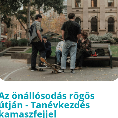
Az önállósodás rögös
útján - Tanévkezdés
kamaszfejjel