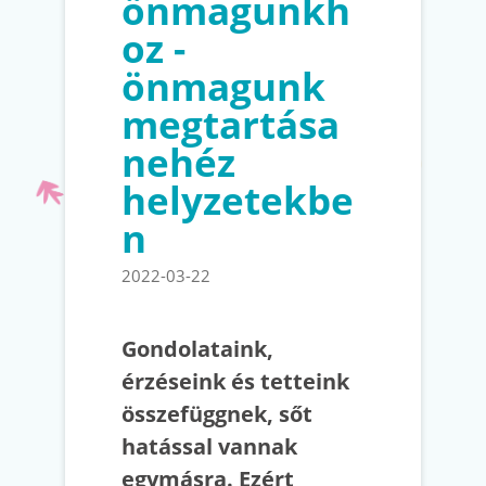
önmagunkh
oz -
önmagunk
megtartása
nehéz
helyzetekbe
n
2022-03-22
Gondolataink,
érzéseink és tetteink
összefüggnek, sőt
hatással vannak
egymásra. Ezért