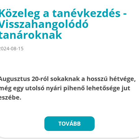
Közeleg a tanévkezdés -
Visszahangolódó
tanároknak
2024-08-15
Augusztus 20-ról sokaknak a hosszú hétvége,
még egy utolsó nyári pihenő lehetősége jut
eszébe.
TOVÁBB