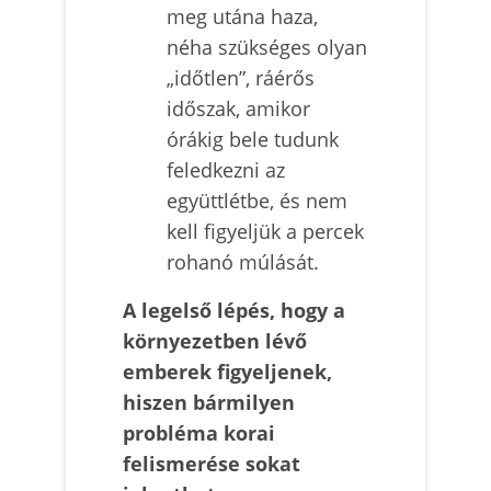
meg utána haza,
néha szükséges olyan
„időtlen”, ráérős
időszak, amikor
órákig bele tudunk
feledkezni az
együttlétbe, és nem
kell figyeljük a percek
rohanó múlását.
A legelső lépés, hogy a
környezetben lévő
emberek figyeljenek,
hiszen bármilyen
probléma korai
felismerése sokat