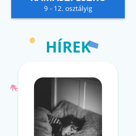
9 - 12. osztályig
HÍREK