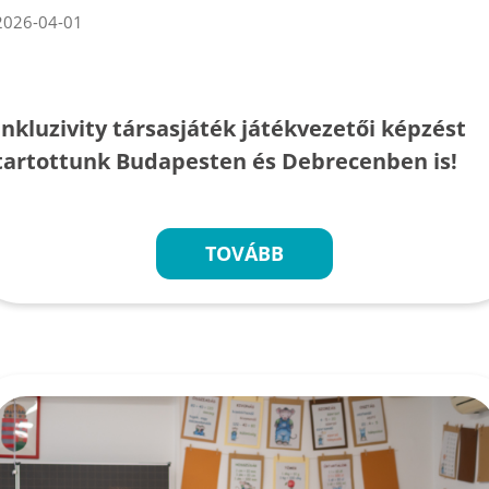
2026-04-01
Inkluzivity társasjáték játékvezetői képzést
tartottunk Budapesten és Debrecenben is!
TOVÁBB