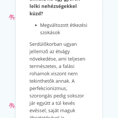
lelki nehézségekkel
küzd?
Megváltozott étkezési
szokások
Serdülőkorban ugyan
jellemző az étvágy
növekedése, ami teljesen
természetes, a falási
rohamok viszont nem
tekinthetők annak. A
perfekcionizmus,
szorongás pedig sokszor
jár együtt a túl kevés
evéssel, saját maguk
éheztetésével is.