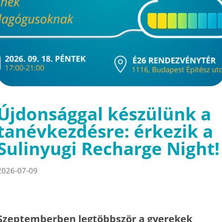
Újdonsággal készülünk a
tanévkezdésre: érkezik a
Sulinyugi Recharge Night!
2026-07-09
Szeptemberben legtöbbször a gyerekek