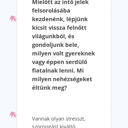
Mielőtt az intő jelek
felsorolásába
kezdenénk, lépjünk
kicsit vissza felnőtt
világunkból, és
gondoljunk bele,
milyen volt gyereknek
vagy éppen serdülő
fiatalnak lenni. Mi
milyen nehézségeket
éltünk meg?
Vannak olyan stresszt,
szorongást kiváltó