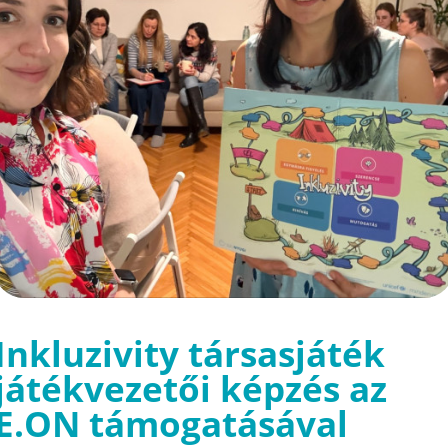
Inkluzivity társasjáték
játékvezetői képzés az
E.ON támogatásával