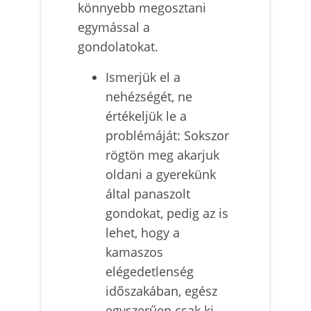
könnyebb megosztani
egymással a
gondolatokat.
Ismerjük el a
nehézségét, ne
értékeljük le a
problémáját: Sokszor
rögtön meg akarjuk
oldani a gyerekünk
által panaszolt
gondokat, pedig az is
lehet, hogy a
kamaszos
elégedetlenség
időszakában, egész
egyszerűen csak ki