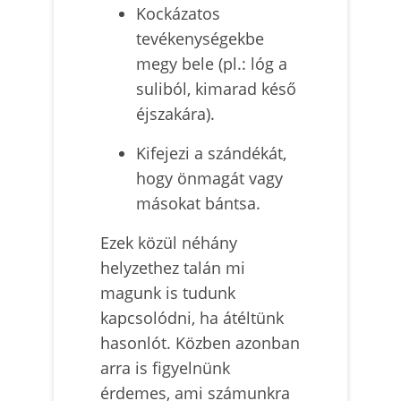
Kockázatos
tevékenységekbe
megy bele (pl.: lóg a
suliból, kimarad késő
éjszakára).
Kifejezi a szándékát,
hogy önmagát vagy
másokat bántsa.
Ezek közül néhány
helyzethez talán mi
magunk is tudunk
kapcsolódni, ha átéltünk
hasonlót. Közben azonban
arra is figyelnünk
érdemes, ami számunkra