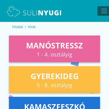
EN
UA
Főoldal
Hírek
MANÓSTRESSZ
1 - 4. osztályig
GYEREKIDEG
5 - 8. osztályig
KAMASZFESZKÓ