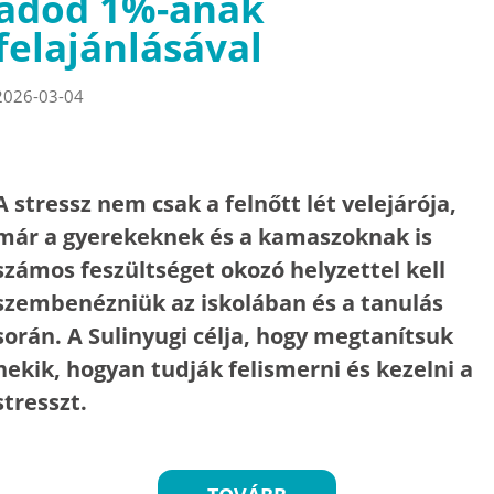
adód 1%-ának
felajánlásával
2026-03-04
A stressz nem csak a felnőtt lét velejárója,
már a gyerekeknek és a kamaszoknak is
számos feszültséget okozó helyzettel kell
szembenézniük az iskolában és a tanulás
során. A Sulinyugi célja, hogy megtanítsuk
nekik, hogyan tudják felismerni és kezelni a
stresszt.