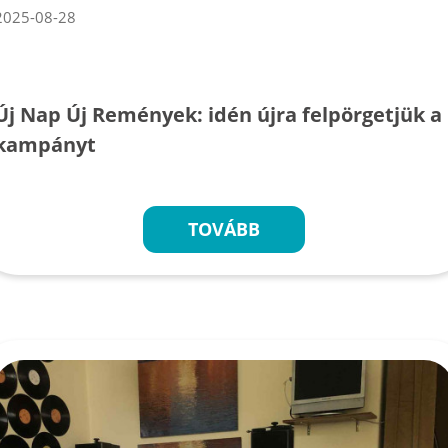
2025-08-28
Új Nap Új Remények: idén újra felpörgetjük a
kampányt
TOVÁBB