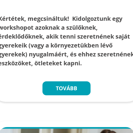
Kértétek, megcsináltuk! Kidolgoztunk egy
workshopot azoknak a szülőknek,
érdeklődőknek, akik tenni szeretnének saját
gyerekeik (vagy a környezetükben lévő
gyerekek) nyugalmáért, és ehhez szeretnéne
eszközöket, ötleteket kapni.
TOVÁBB