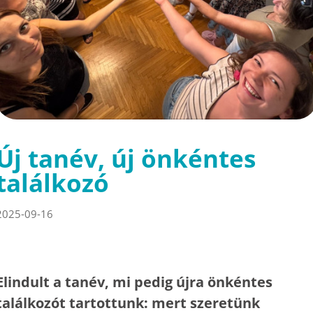
Új tanév, új önkéntes
találkozó
2025-09-16
Elindult a tanév, mi pedig újra önkéntes
találkozót tartottunk: mert szeretünk