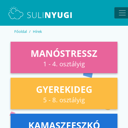
EN
UA
Főoldal
Hírek
MANÓSTRESSZ
1 - 4. osztályig
GYEREKIDEG
5 - 8. osztályig
KAMASZFESZKÓ