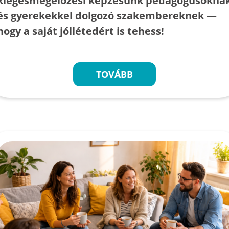
kiégésmegelőzési képzésünk pedagógusokna
és gyerekekkel dolgozó szakembereknek —
hogy a saját jóllétedért is tehess!
TOVÁBB