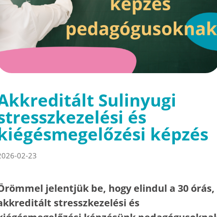
Akkreditált Sulinyugi
stresszkezelési és
kiégésmegelőzési képzés
2026-02-23
Örömmel jelentjük be, hogy elindul a 30 órás,
akkreditált stresszkezelési és