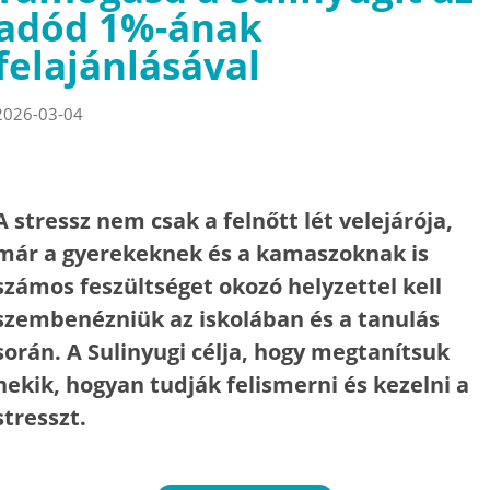
adód 1%-ának
felajánlásával
2026-03-04
A stressz nem csak a felnőtt lét velejárója,
már a gyerekeknek és a kamaszoknak is
számos feszültséget okozó helyzettel kell
szembenézniük az iskolában és a tanulás
során. A Sulinyugi célja, hogy megtanítsuk
nekik, hogyan tudják felismerni és kezelni a
stresszt.