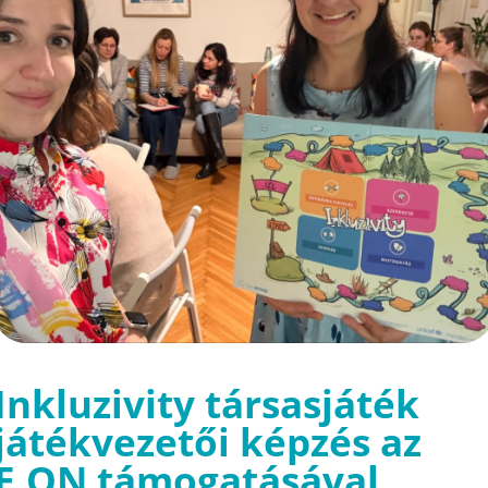
Inkluzivity társasjáték
játékvezetői képzés az
E.ON támogatásával