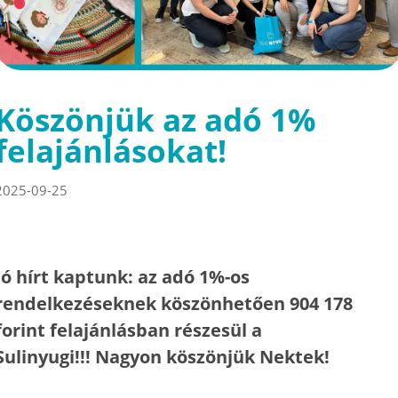
Köszönjük az adó 1%
felajánlásokat!
2025-09-25
Jó hírt kaptunk: az adó 1%-os
rendelkezéseknek köszönhetően 904 178
forint felajánlásban részesül a
Sulinyugi!!! Nagyon köszönjük Nektek!