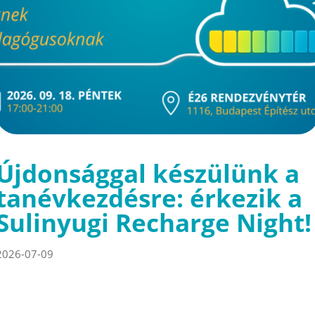
Újdonsággal készülünk a
tanévkezdésre: érkezik a
Sulinyugi Recharge Night!
2026-07-09