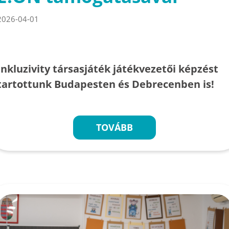
2026-04-01
Inkluzivity társasjáték játékvezetői képzést
tartottunk Budapesten és Debrecenben is!
TOVÁBB