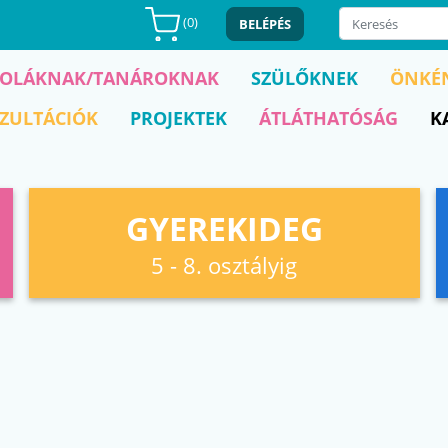
(
0
)
BELÉPÉS
KOLÁKNAK/TANÁROKNAK
SZÜLŐKNEK
ÖNKÉ
ZULTÁCIÓK
PROJEKTEK
ÁTLÁTHATÓSÁG
K
GYEREKIDEG
5 - 8. osztályig