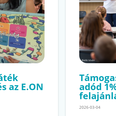
játék
Támogas
és az E.ON
adód 1
felajánl
2026-03-04