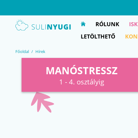
EN
UA
RÓLUNK
IS
LETÖLTHETŐ
KON
Főoldal
Hírek
MANÓSTRESSZ
1 - 4. osztályig