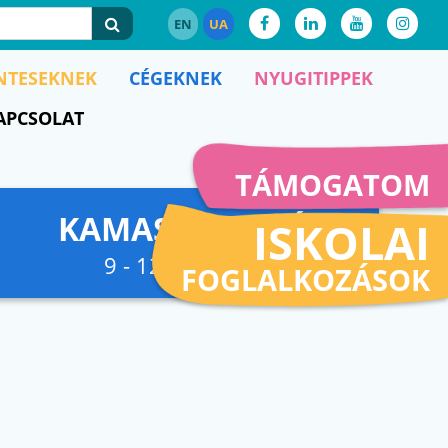
EN
UA
NTESEKNEK
CÉGEKNEK
NYUGITIPPEK
APCSOLAT
TÁMOGATOM
KAMASZFESZKÓ
ISKOLAI
9 - 12. osztályig
FOGLALKOZÁSOK