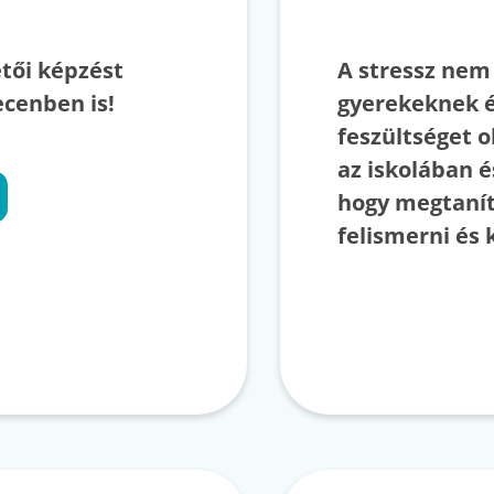
etői képzést
A stressz nem 
cenben is!
gyerekeknek é
feszültséget 
az iskolában é
hogy megtanít
felismerni és 