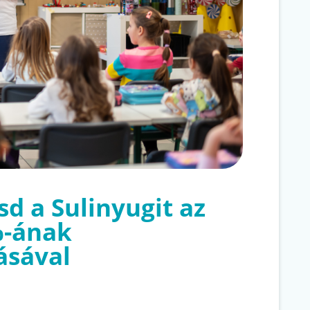
d a Sulinyugit az
%-ának
ásával