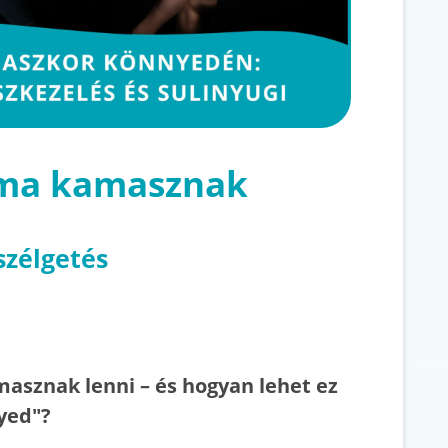
 ma kamasznak
szélgetés
asznak lenni – és hogyan lehet ez
yed"?