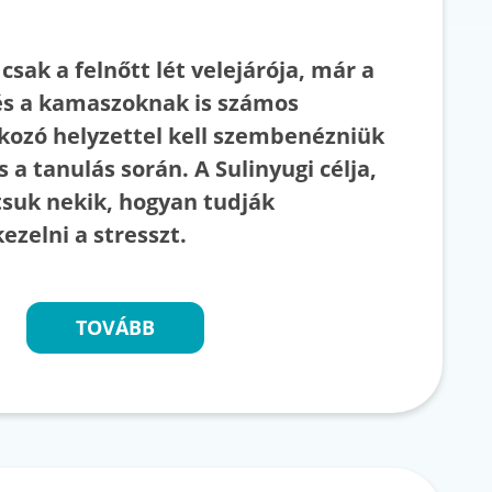
csak a felnőtt lét velejárója, már a
s a kamaszoknak is számos
okozó helyzettel kell szembenézniük
s a tanulás során. A Sulinyugi célja,
suk nekik, hogyan tudják
kezelni a stresszt.
TOVÁBB