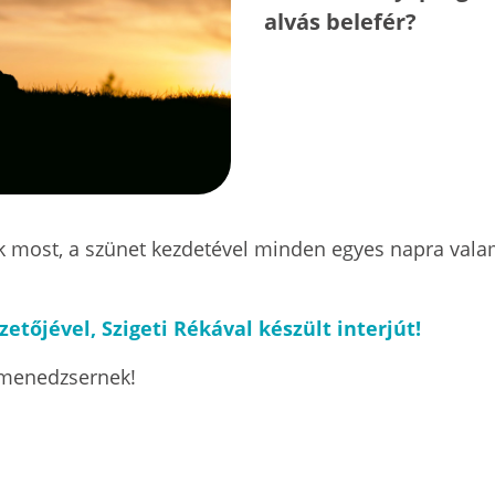
alvás belefér?
k most, a szünet kezdetével minden egyes napra valam
etőjével, Szigeti Rékával készült interjút!
R menedzsernek!