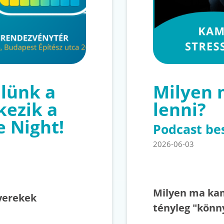
lünk a
Milyen
kezik a
lenni?
e Night!
Podcast be
2026-06-03
Milyen ma kam
yerekek
tényleg "könn