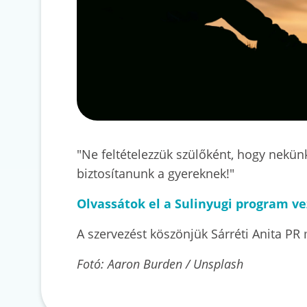
"Ne feltételezzük szülőként, hogy nekün
biztosítanunk a gyereknek!"
Olvassátok el a Sulinyugi program vez
A szervezést köszönjük Sárréti Anita P
Fotó: Aaron Burden / Unsplash