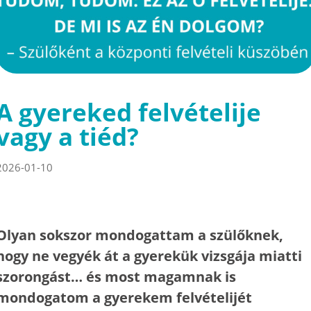
A gyereked felvételije
vagy a tiéd?
2026-01-10
Olyan sokszor mondogattam a szülőknek,
hogy ne vegyék át a gyerekük vizsgája miatti
szorongást… és most magamnak is
mondogatom a gyerekem felvételijét