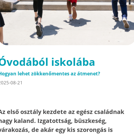
Óvodából iskolába
Hogyan lehet zökkenőmentes az átmenet?
2025-08-21
Az első osztály kezdete az egész családnak
nagy kaland. Izgatottság, büszkeség,
várakozás, de akár egy kis szorongás is