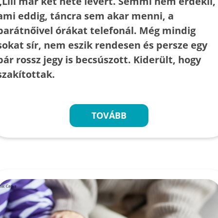
„Lili már két hete levert. Semmi nem érdekli,
ami eddig, táncra sem akar menni, a
barátnőivel órákat telefonál. Még mindig
sokat sír, nem eszik rendesen és persze egy
pár rossz jegy is becsúszott. Kiderült, hogy
szakítottak.
TOVÁBB