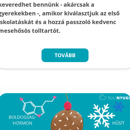
keveredhet bennünk - akárcsak a
gyerekekben -, amikor kiválasztjuk az első
iskolatáskát és a hozzá passzoló kedvenc
mesehősös tolltartót.
TOVÁBB