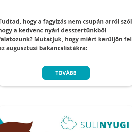
Tudtad, hogy a fagyizás nem csupán arról szól
hogy a kedvenc nyári desszertünkből
falatozunk? Mutatjuk, hogy miért kerüljön fel
az augusztusi bakancslistákra:
TOVÁBB