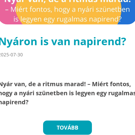
Nyáron is van napirend?
2025-07-30
Nyár van, de a ritmus marad! – Miért fontos,
hogy a nyári szünetben is legyen egy rugalma
napirend?
TOVÁBB