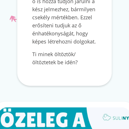
ő is hozzá tudjon járulni a
kész jelmezhez, bármilyen
csekély mértékben. Ezzel
erősíteni tudjuk az ő
énhatékonyságát, hogy
képes létrehozni dolgokat.
Ti minek öltöztök/
öltöztetek be idén?