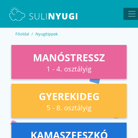
EN
UA
Főoldal
Nyugitippek
MANÓSTRESSZ
1 - 4. osztályig
GYEREKIDEG
5 - 8. osztályig
KAMASZFESZKÓ