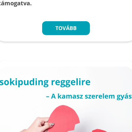
támogatva.
TOVÁBB