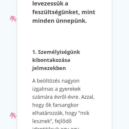
levezessük a
feszültségünket, mint
minden ünnepünk.
1. Személyiségünk
kibontakozása
jelmezekben
A beöltözés nagyon
izgalmas a gyerekek
számára évről-évre. Azzal,
hogy ők farsangkor
elhatározzák, hogy "mik
lesznek", fejlődő
identitásuk egy-egy