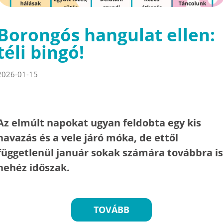
Borongós hangulat ellen:
téli bingó!
2026-01-15
Az elmúlt napokat ugyan feldobta egy kis
havazás és a vele járó móka, de ettől
függetlenül január sokak számára továbbra is
nehéz időszak.
TOVÁBB