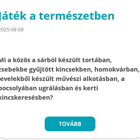
Játék a természetben
2025-08-08
Mi a közös a sárból készült tortában,
zsebekbe gyűjtött kincsekben, homokvárban,
levelekből készült művészi alkotásban, a
pocsolyában ugrálásban és kerti
kincskeresésben?
TOVÁBB