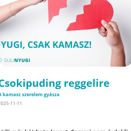
Csokipuding reggelire
A kamasz szerelem gyásza
2025-11-11