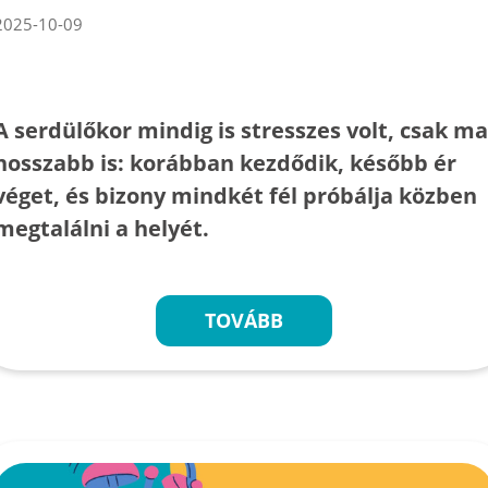
2025-10-09
A serdülőkor mindig is stresszes volt, csak ma
hosszabb is: korábban kezdődik, később ér
véget, és bizony mindkét fél próbálja közben
megtalálni a helyét.
TOVÁBB