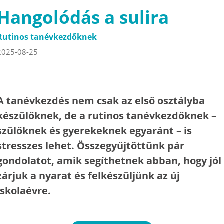
Hangolódás a sulira
Rutinos tanévkezdőknek
2025-08-25
A tanévkezdés nem csak az első osztályba
készülőknek, de a rutinos tanévkezdőknek –
szülőknek és gyerekeknek egyaránt – is
stresszes lehet. Összegyűjtöttünk pár
gondolatot, amik segíthetnek abban, hogy jól
zárjuk a nyarat és felkészüljünk az új
iskolaévre.