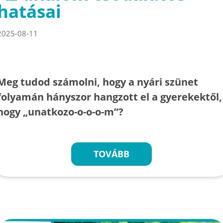
hatásai
2025-08-11
Meg tudod számolni, hogy a nyári szünet
folyamán hányszor hangzott el a gyerekektől,
hogy „unatkozo-o-o-o-m”?
TOVÁBB