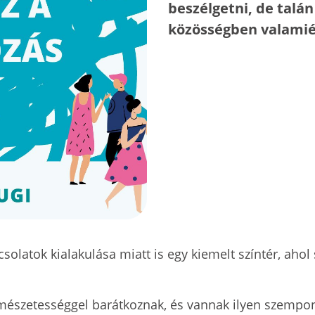
beszélgetni, de talán
közösségben valamié
pcsolatok kialakulása miatt is egy kiemelt színtér, aho
mészetességgel barátkoznak, és vannak ilyen szempon