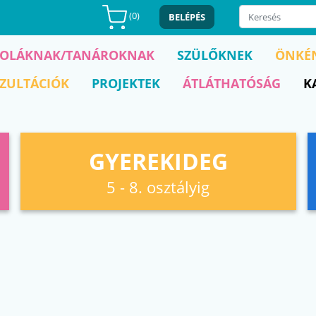
(
0
)
BELÉPÉS
KOLÁKNAK/TANÁROKNAK
SZÜLŐKNEK
ÖNKÉ
ZULTÁCIÓK
PROJEKTEK
ÁTLÁTHATÓSÁG
K
GYEREKIDEG
5 - 8. osztályig