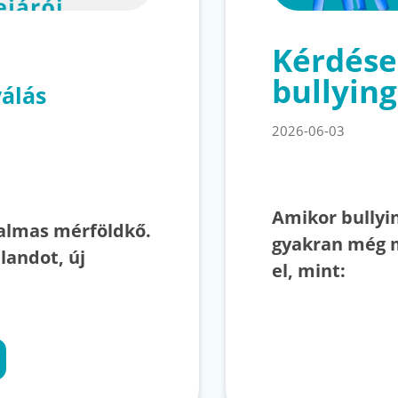
Kérdése
bullying
válás
2026-06-03
Amikor bullyin
talmas mérföldkő.
gyakran még 
landot, új
el, mint: