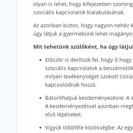
olyan is lehet, hogy kifejezetten szoron
szociális kapcsolatok kialakulásának.
Az azonban biztos, hogy nagyon nehéz 
úgy látjuk a gyermekünk lehet magányo
Mit tehetünk szülőként, ha úgy lát
Először is derítsük fel, hogy ő hog
szociális kapcsolatok a beszámolókba
milyen tevékenységet szokott csinál
kapcsolódnak hozzá.
Bátoríthatjuk kezdeményezésre: A s
A kezdeményezéssel azonban megta
első lépéseket.
Vigyük többféle közösségbe: Az egy