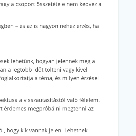
t vagy a csoport összetétele nem kedvez a
ben – és az is nagyon nehéz érzés, ha
lmesek lehetünk, hogyan jelennek meg a
an a legtöbb időt tölteni vagy kivel
oglalkoztatja a téma, és milyen érzései
ktusa a visszautasítástól való félelem.
rt érdemes megpróbálni megtenni az
l, hogy kik vannak jelen. Lehetnek