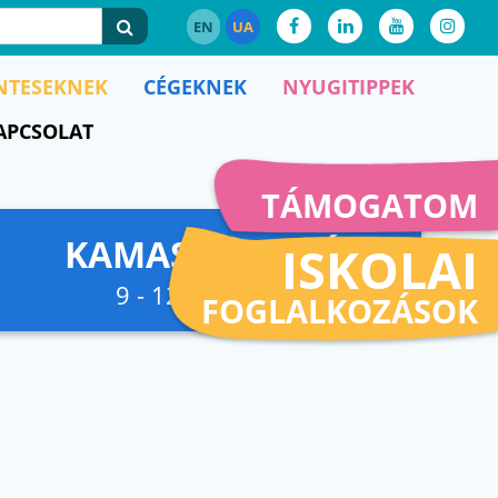
EN
UA
NTESEKNEK
CÉGEKNEK
NYUGITIPPEK
APCSOLAT
TÁMOGATOM
KAMASZFESZKÓ
ISKOLAI
9 - 12. osztályig
FOGLALKOZÁSOK