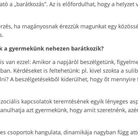
gató a „barátkozás”. Az is előfordulhat, hogy a helyze
érzés, ha magányosnak érezzük magunkat egy közösség
s.
juk a gyermekünk nehezen barátkozik?
y is van ezzel: Amikor a napjáról beszélgetünk, figye
n. Kérdéseket is feltehetünk: pl. kivel szokta a sulib
ni? A beszélgetésekből kiderülhet, hogy őt mennyire f
zociális kapcsolatok teremtésének egyik lényeges aspe
nulhatja azt gyermekünk, hogy amit szeretnénk, azé
es csoportok hangulata, dinamikája nagyban függ attó