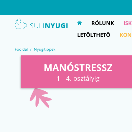
EN
UA
RÓLUNK
IS
LETÖLTHETŐ
KON
Főoldal
Nyugitippek
MANÓSTRESSZ
1 - 4. osztályig