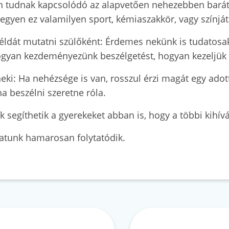
 tudnak kapcsolódó az alapvetően nehezebben barátko
legyen ez valamilyen sport, kémiaszakkör, vagy színját
éldát mutatni szülőként: Érdemes nekünk is tudatosak 
yan kezdeményezünk beszélgetést, hogyan kezeljük a
 neki: Ha nehézsége is van, rosszul érzi magát egy adot
ha beszélni szeretne róla.
k segíthetik a gyerekeket abban is, hogy a többi kih
ozatunk hamarosan folytatódik.