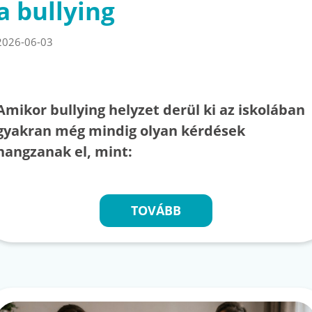
a bullying
2026-06-03
Amikor bullying helyzet derül ki az iskolában
gyakran még mindig olyan kérdések
hangzanak el, mint:
TOVÁBB