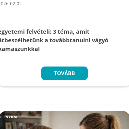
2026-02-02
Egyetemi felvételi: 3 téma, amit
átbeszélhetünk a továbbtanulni vágyó
kamaszunkkal
TOVÁBB