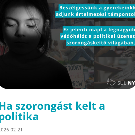
Ha szorongást kelt a
politika
2026-02-21