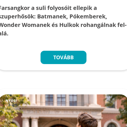
Farsangkor a suli folyosóit ellepik a
szuperhősök: Batmanek, Pókemberek,
Wonder Womanek és Hulkok rohangálnak fel-
alá.
TOVÁBB