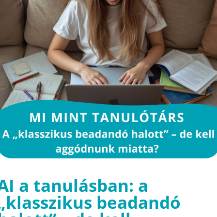
AI a tanulásban: a
„klasszikus beadandó