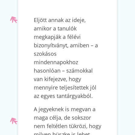
Eljött annak az ideje,
amikor a tanulók
megkapják a félévi
bizonyítványt, amiben – a
szokásos
mindennapokhoz
hasonlóan – számokkal
van kifejezve, hogy
mennyire teljesítettek jól
az egyes tantárgyakból.
A jegyeknek is megvan a
maga célja, de sokszor
nem feltétlen tükrözi, hogy
milyen büszke is lehet