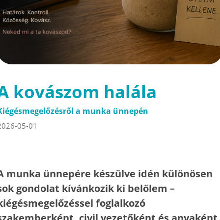
A kovászom halála
Kiégésmegelőzésről a munka ünnepén
2026-05-01
A munka ünnepére készülve idén különösen
sok gondolat kívánkozik ki belőlem –
kiégésmegelőzéssel foglalkozó
szakemberként, civil vezetőként és anyaként