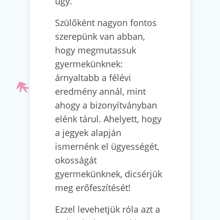
úgy.
Szülőként nagyon fontos
szerepünk van abban,
hogy megmutassuk
gyermekünknek:
árnyaltabb a félévi
eredmény annál, mint
ahogy a bizonyítványban
elénk tárul. Ahelyett, hogy
a jegyek alapján
ismernénk el ügyességét,
okosságát
gyermekünknek, dicsérjük
meg erőfeszítését!
Ezzel levehetjük róla azt a