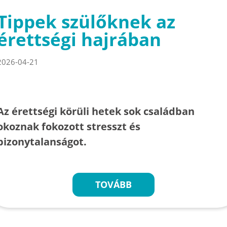
Tippek szülőknek az
érettségi hajrában
2026-04-21
Az érettségi körüli hetek sok családban
okoznak fokozott stresszt és
bizonytalanságot.
TOVÁBB