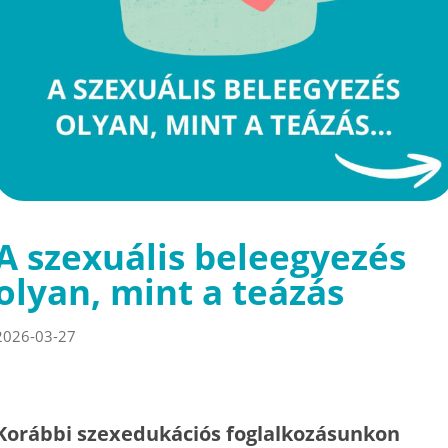
A szexuális beleegyezés
olyan, mint a teázás
2026-03-27
Korábbi szexedukációs foglalkozásunkon