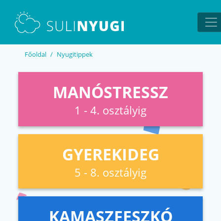
EN
UA
Főoldal
Nyugitippek
MANÓSTRESSZ
1 - 4. osztályig
GYEREKIDEG
5 - 8. osztályig
KAMASZFESZKÓ