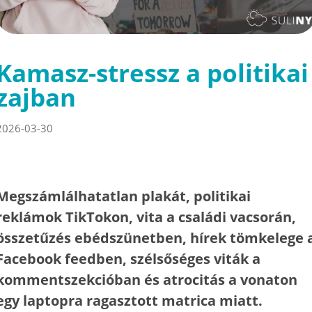
Kamasz-stressz a politikai
zajban
2026-03-30
Megszámlálhatatlan plakát, politikai
reklámok TikTokon, vita a családi vacsorán,
összetűzés ebédszünetben, hírek tömkelege 
Facebook feedben, szélsőséges viták a
kommentszekcióban és atrocitás a vonaton
egy laptopra ragasztott matrica miatt.