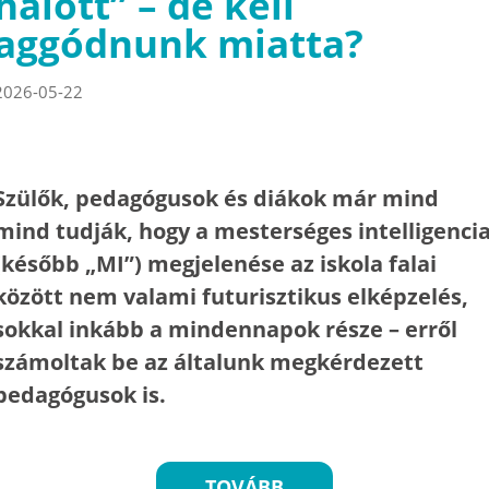
halott” – de kell
aggódnunk miatta?
2026-05-22
Szülők, pedagógusok és diákok már mind
mind tudják, hogy a mesterséges intelligenci
(később „MI”) megjelenése az iskola falai
között nem valami futurisztikus elképzelés,
sokkal inkább a mindennapok része – erről
számoltak be az általunk megkérdezett
pedagógusok is.
TOVÁBB