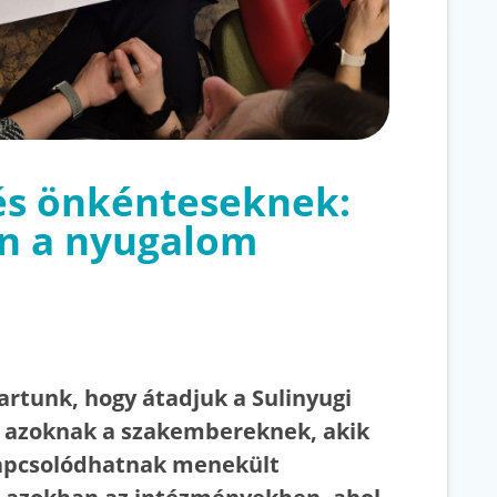
és önkénteseknek:
en a nyugalom
artunk, hogy átadjuk a Sulinyugi
 azoknak a szakembereknek, akik
kapcsolódhatnak menekült