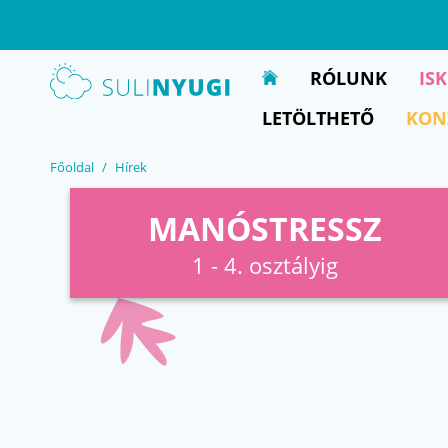
EN
UA
RÓLUNK
IS
LETÖLTHETŐ
KON
Főoldal
Hírek
MANÓSTRESSZ
1 - 4. osztályig