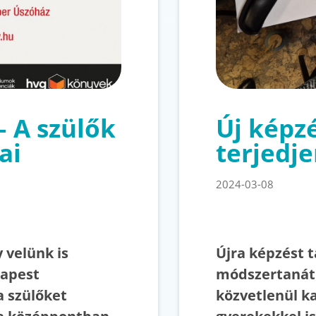
– A szülők
Új képz
ai
terjedj
2024-03-08
 velünk is
Újra képzést t
dapest
módszertanát
a szülőket
közvetlenül 