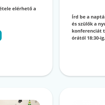
étele elérhető a
Írd be a napt
és szülők a ny
konferenciát t
órától 18:30-i