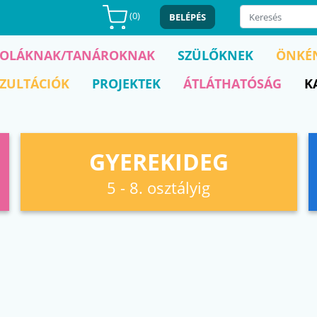
(
0
)
BELÉPÉS
KOLÁKNAK/TANÁROKNAK
SZÜLŐKNEK
ÖNKÉ
ZULTÁCIÓK
PROJEKTEK
ÁTLÁTHATÓSÁG
K
GYEREKIDEG
5 - 8. osztályig