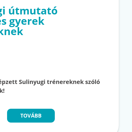
gi útmutató
s gyerek
knek
épzett Sulinyugi trénereknek szóló
k!
TOVÁBB