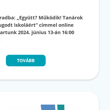
áradba: „Együtt? Működik! Tanárok
ugodt iskoláért” címmel online
artunk 2024. június 13-án 16:00
g.
TOVÁBB