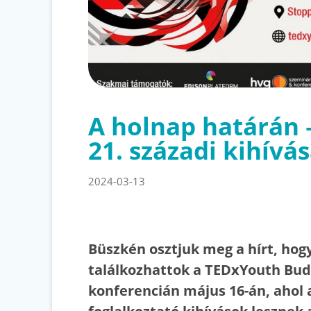
A holnap határán 
21. századi kihívás
2024-03-13
Büszkén osztjuk meg a hírt, hogy
találkozhattok a TEDxYouth Bu
konferencián május 16-án, ahol 