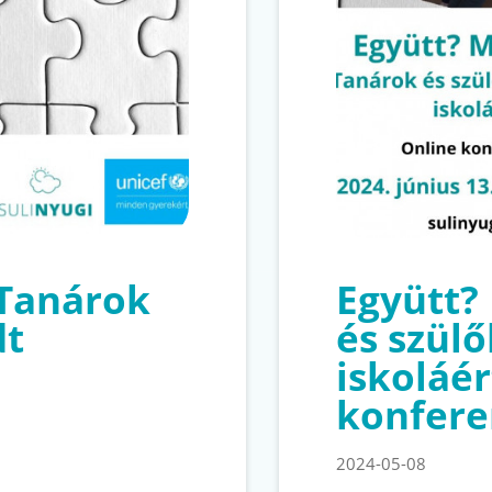
 Tanárok
Együtt?
dt
és szül
iskoláér
konfere
2024-05-08