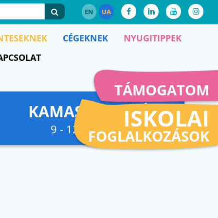
EN
UA
NTESEKNEK
CÉGEKNEK
NYUGITIPPEK
APCSOLAT
TÁMOGATOM
KAMASZFESZKÓ
ISKOLAI
9 - 12. osztályig
FOGLALKOZÁSOK