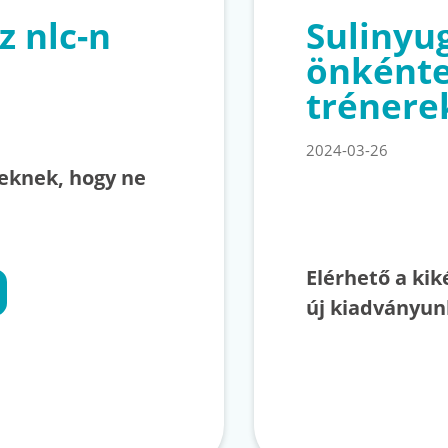
z nlc-n
Sulinyu
önkénte
trénere
2024-03-26
keknek, hogy ne
Elérhető a kik
új kiadványun