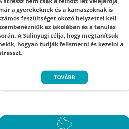
A stressz nem csak a felnőtt lét velejárója,
már a gyerekeknek és a kamaszoknak is
számos feszültséget okozó helyzettel kell
szembenézniük az iskolában és a tanulás
során. A Sulinyugi célja, hogy megtanítsuk
nekik, hogyan tudják felismerni és kezelni a
stresszt.
TOVÁBB