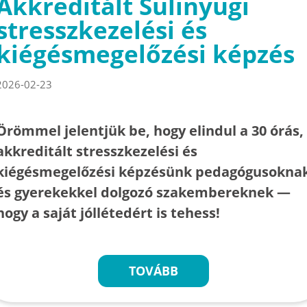
Akkreditált Sulinyugi
stresszkezelési és
kiégésmegelőzési képzés
2026-02-23
Örömmel jelentjük be, hogy elindul a 30 órás,
akkreditált stresszkezelési és
kiégésmegelőzési képzésünk pedagógusokna
és gyerekekkel dolgozó szakembereknek —
hogy a saját jóllétedért is tehess!
TOVÁBB