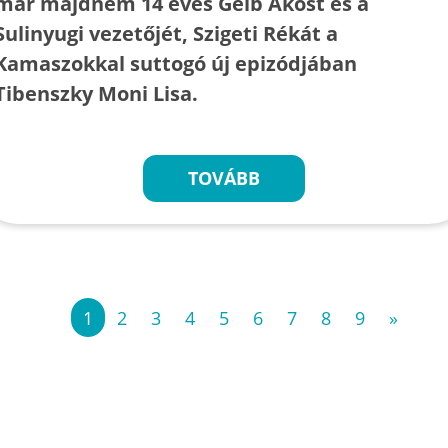
már majdnem 14 éves Gelb Ákost és a
Sulinyugi vezetőjét, Szigeti Rékát a
Kamaszokkal suttogó új epizódjában
Tibenszky Moni Lisa.
TOVÁBB
«
1
2
3
4
5
6
7
8
9
»