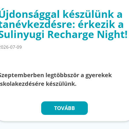
Újdonsággal készülünk a
tanévkezdésre: érkezik a
Sulinyugi Recharge Night!
2026-07-09
Szeptemberben legtöbbször a gyerekek
iskolakezdésére készülünk.
TOVÁBB