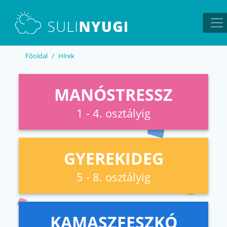
EN
UA
Főoldal
Hírek
MANÓSTRESSZ
1 - 4. osztályig
GYEREKIDEG
5 - 8. osztályig
KAMASZFESZKÓ