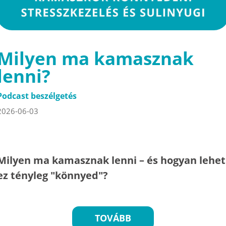
Milyen ma kamasznak
lenni?
Podcast beszélgetés
2026-06-03
Milyen ma kamasznak lenni – és hogyan lehet
ez tényleg "könnyed"?
TOVÁBB