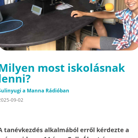
Milyen most iskolásnak
lenni?
Sulinyugi a Manna Rádióban
2025-09-02
A tanévkezdés alkalmából erről kérdezte a