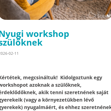
Nyugi workshop
szülőknek
2026-02-11
Kértétek, megcsináltuk! Kidolgoztunk egy
workshopot azoknak a szülőknek,
érdeklődőknek, akik tenni szeretnének saját
gyerekeik (vagy a környezetükben lévő
gyerekek) nyugalmáért, és ehhez szeretnéne