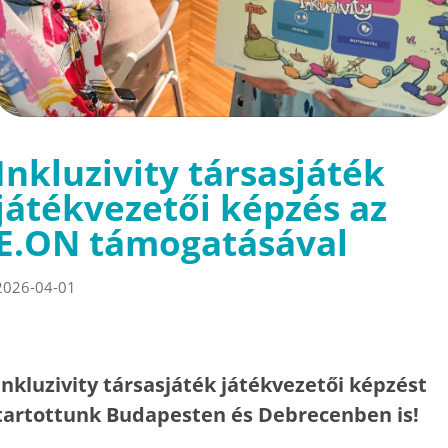
Inkluzivity társasjáték
játékvezetői képzés az
E.ON támogatásával
2026-04-01
Inkluzivity társasjáték játékvezetői képzést
tartottunk Budapesten és Debrecenben is!