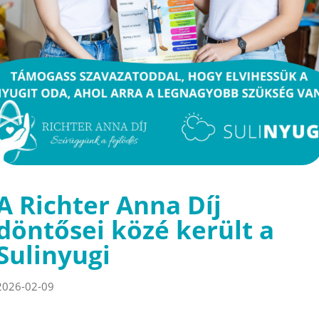
A Richter Anna Díj
döntősei közé került a
Sulinyugi
2026-02-09