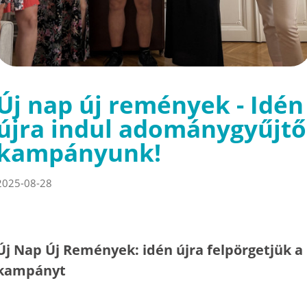
Új nap új remények - Idén
újra indul adománygyűjtő
kampányunk!
2025-08-28
Új Nap Új Remények: idén újra felpörgetjük a
kampányt