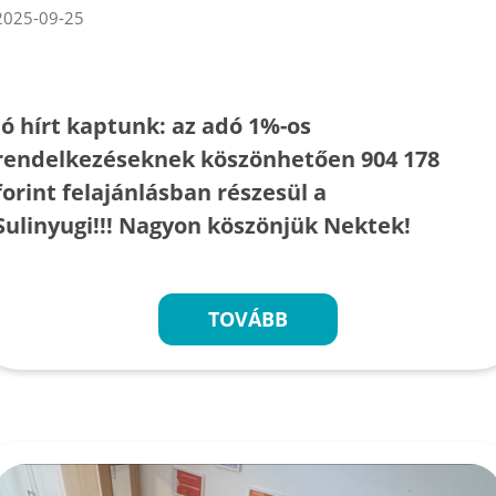
2025-09-25
Jó hírt kaptunk: az adó 1%-os
rendelkezéseknek köszönhetően 904 178
forint felajánlásban részesül a
Sulinyugi!!! Nagyon köszönjük Nektek!
TOVÁBB