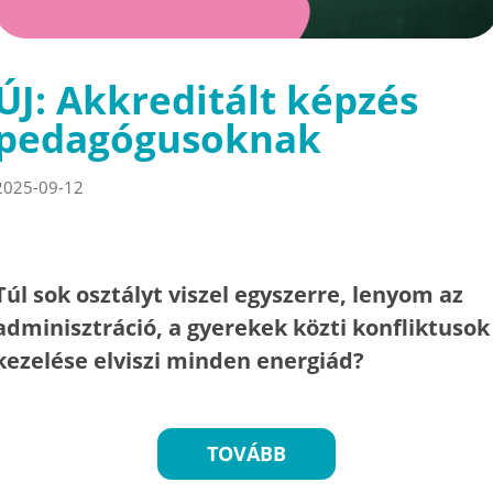
ÚJ: Akkreditált képzés
pedagógusoknak
2025-09-12
Túl sok osztályt viszel egyszerre, lenyom az
adminisztráció, a gyerekek közti konfliktusok
kezelése elviszi minden energiád?
TOVÁBB