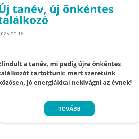
Új tanév, új önkéntes
találkozó
2025-09-16
Elindult a tanév, mi pedig újra önkéntes
találkozót tartottunk: mert szeretünk
közösen, jó energiákkal nekivágni az évnek!
TOVÁBB