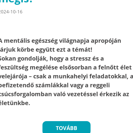
2024-10-16
A mentális egészség világnapja apropóján
járjuk körbe együtt ezt a témát!
Sokan gondolják, hogy a stressz és a
feszültség megélése elsősorban a felnőtt élet
velejárója – csak a munkahelyi feladatokkal, 
befizetendő számlákkal vagy a reggeli
csúcsforgalomban való vezetéssel érkezik az
életünkbe.
TOVÁBB