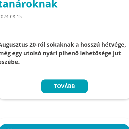
tanároknak
2024-08-15
Augusztus 20-ról sokaknak a hosszú hétvége,
még egy utolsó nyári pihenő lehetősége jut
eszébe.
TOVÁBB