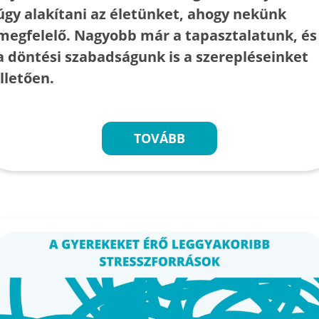
úgy alakítani az életünket, ahogy nekünk
megfelelő. Nagyobb már a tapasztalatunk, és
a döntési szabadságunk is a szerepléseinket
illetően.
TOVÁBB