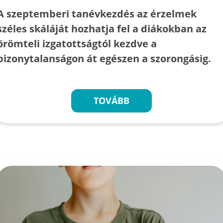
A szeptemberi tanévkezdés az érzelmek
széles skáláját hozhatja fel a diákokban az
örömteli izgatottságtól kezdve a
bizonytalanságon át egészen a szorongásig.
TOVÁBB