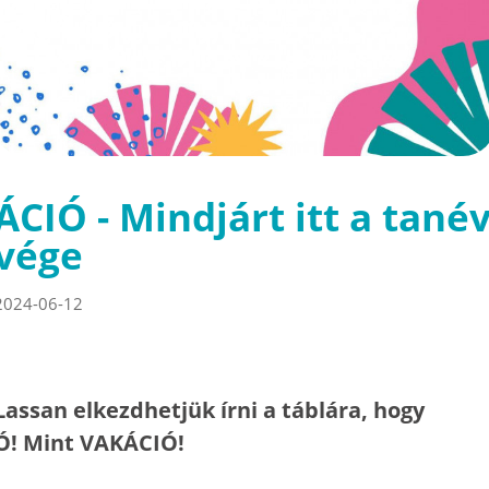
ÁCIÓ - Mindjárt itt a tané
vége
2024-06-12
Lassan elkezdhetjük írni a táblára, hogy
Ó! Mint VAKÁCIÓ!