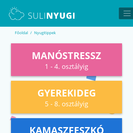
EN
UA
Főoldal
Nyugitippek
MANÓSTRESSZ
1 - 4. osztályig
GYEREKIDEG
5 - 8. osztályig
KAMASZFESZKÓ