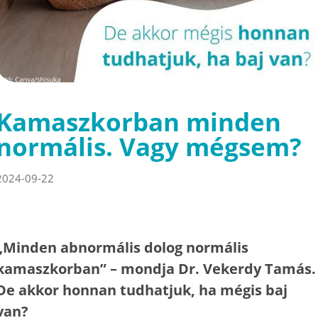
Kamaszkorban minden
normális. Vagy mégsem?
2024-09-22
„Minden abnormális dolog normális
kamaszkorban” – mondja Dr. Vekerdy Tamás.
De akkor honnan tudhatjuk, ha mégis baj
van?