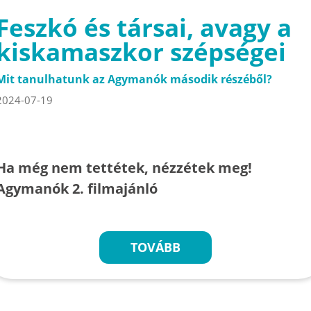
Feszkó és társai, avagy a
kiskamaszkor szépségei
Mit tanulhatunk az Agymanók második részéből?
2024-07-19
Ha még nem tettétek, nézzétek meg!
Agymanók 2. filmajánló
TOVÁBB