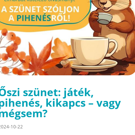
Őszi szünet: játék,
pihenés, kikapcs – vagy
mégsem?
2024-10-22