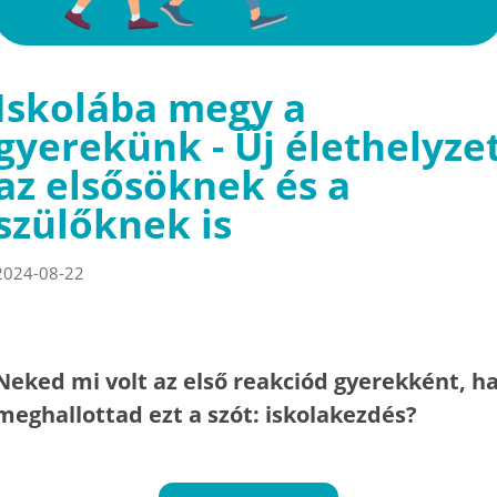
Iskolába megy a
gyerekünk - Új élethelyze
az elsősöknek és a
szülőknek is
2024-08-22
Neked mi volt az első reakciód gyerekként, h
meghallottad ezt a szót: iskolakezdés?