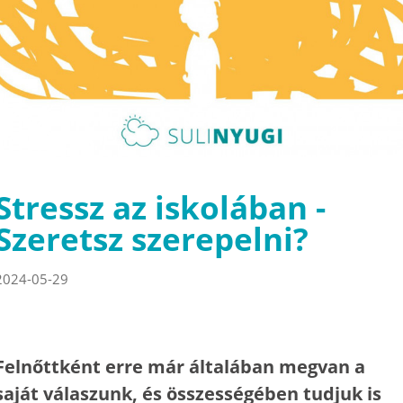
Stressz az iskolában -
Szeretsz szerepelni?
2024-05-29
Felnőttként erre már általában megvan a
saját válaszunk, és összességében tudjuk is