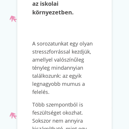
az iskolai
környezetben.
A sorozatunkat egy olyan
stresszforrással kezdjük,
amellyel valószínűleg
tényleg mindannyian
találkozunk: az egyik
legnagyobb mumus a
felelés.
Több szempontból is
feszültséget okozhat.
Sokszor nem annyira
kiszámítható, mint egy