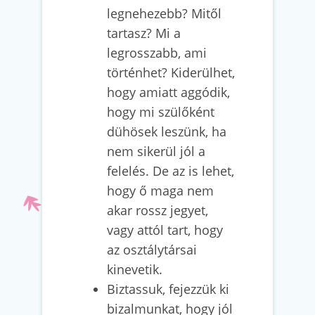
legnehezebb? Mitől
tartasz? Mi a
legrosszabb, ami
történhet? Kiderülhet,
hogy amiatt aggódik,
hogy mi szülőként
dühösek leszünk, ha
nem sikerül jól a
felelés. De az is lehet,
hogy ő maga nem
akar rossz jegyet,
vagy attól tart, hogy
az osztálytársai
kinevetik.
Biztassuk, fejezzük ki
bizalmunkat, hogy jól