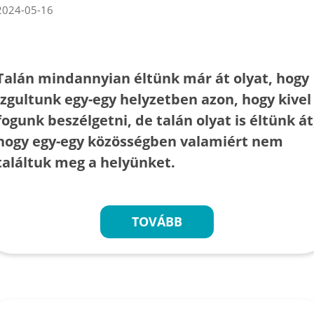
2024-05-16
Talán mindannyian éltünk már át olyat, hogy
izgultunk egy-egy helyzetben azon, hogy kivel
fogunk beszélgetni, de talán olyat is éltünk át
hogy egy-egy közösségben valamiért nem
találtuk meg a helyünket.
TOVÁBB