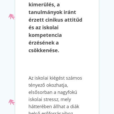
kimerülés, a
tanulmányok iránt
érzett cinikus attitűd
és az iskolai
kompetencia
érzésének a
csökkenése.
Az iskolai kiégést számos
tényező okozhatja,
elsősorban a nagyfokú
iskolai stressz, mely
hátterében állhat a diák
belső erőforrásaihoz