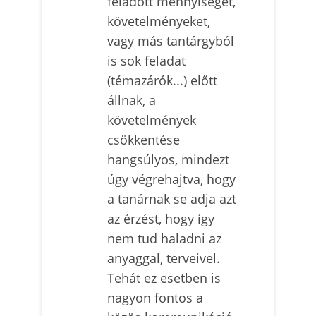
feladott mennyiséget,
követelményeket,
vagy más tantárgyból
is sok feladat
(témazárók...) előtt
állnak, a
követelmények
csökkentése
hangsúlyos, mindezt
úgy végrehajtva, hogy
a tanárnak se adja azt
az érzést, hogy így
nem tud haladni az
anyaggal, terveivel.
Tehát ez esetben is
nagyon fontos a