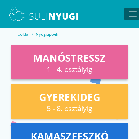
EN
UA
Főoldal
Nyugitippek
MANÓSTRESSZ
1 - 4. osztályig
GYEREKIDEG
5 - 8. osztályig
KAMASZFESZKÓ