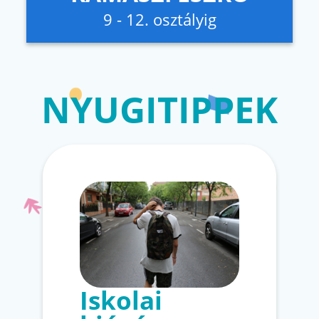
9 - 12. osztályig
NYUGITIPPEK
Iskolai