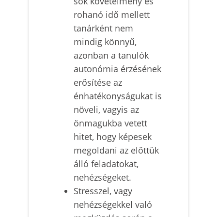
sok követelmény és
rohanó idő mellett
tanárként nem
mindig könnyű,
azonban a tanulók
autonómia érzésének
erősítése az
énhatékonyságukat is
növeli, vagyis az
önmagukba vetett
hitet, hogy képesek
megoldani az előttük
álló feladatokat,
nehézségeket.
Stresszel, vagy
nehézségekkel való