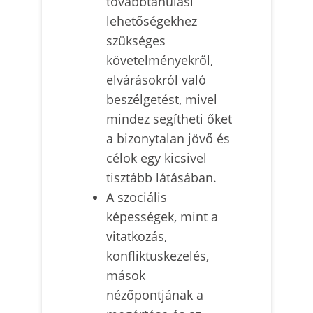
továbbtanulási
lehetőségekhez
szükséges
követelményekről,
elvárásokról való
beszélgetést, mivel
mindez segítheti őket
a bizonytalan jövő és
célok egy kicsivel
tisztább látásában.
A szociális
képességek, mint a
vitatkozás,
konfliktuskezelés,
mások
nézőpontjának a