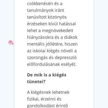
csökkenésén és a
tanulmányok iránt
tanúsított közönyös
érzéseken kívül hatással
lehet a megnövekedett
hiányzásokra és a diákok
mentális jóllétére, hiszen
az iskolai kiégés növeli a
szorongás és depresszió
előfordulásának esélyét.
De mik is a kiégés
tünetei?
A kiégésnek lehetnek
fizikai, érzelmi és
gondolkodást érintő