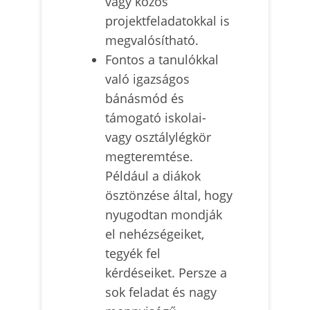
vagy közös
projektfeladatokkal is
megvalósítható.
Fontos a tanulókkal
való igazságos
bánásmód és
támogató iskolai-
vagy osztálylégkör
megteremtése.
Például a diákok
ösztönzése által, hogy
nyugodtan mondják
el nehézségeiket,
tegyék fel
kérdéseiket. Persze a
sok feladat és nagy