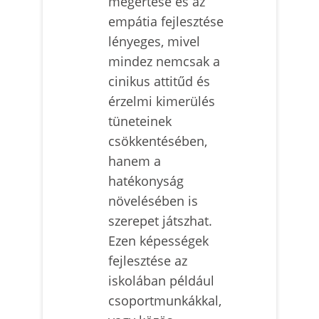
megértése és az
empátia fejlesztése
lényeges, mivel
mindez nemcsak a
cinikus attitűd és
érzelmi kimerülés
tüneteinek
csökkentésében,
hanem a
hatékonyság
növelésében is
szerepet játszhat.
Ezen képességek
fejlesztése az
iskolában például
csoportmunkákkal,