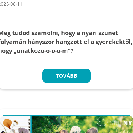
2025-08-11
Meg tudod számolni, hogy a nyári szünet
folyamán hányszor hangzott el a gyerekektől,
hogy „unatkozo-o-o-o-m”?
TOVÁBB