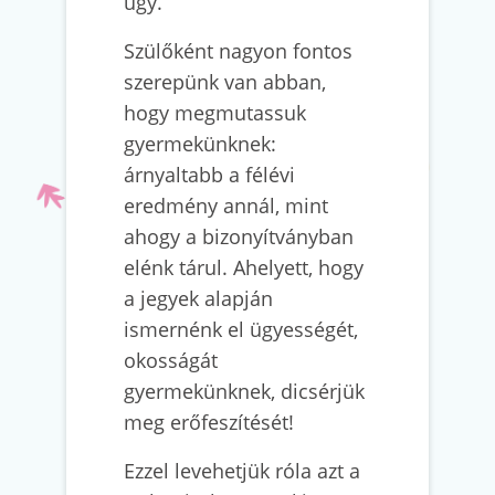
úgy.
Szülőként nagyon fontos
szerepünk van abban,
hogy megmutassuk
gyermekünknek:
árnyaltabb a félévi
eredmény annál, mint
ahogy a bizonyítványban
elénk tárul. Ahelyett, hogy
a jegyek alapján
ismernénk el ügyességét,
okosságát
gyermekünknek, dicsérjük
meg erőfeszítését!
Ezzel levehetjük róla azt a