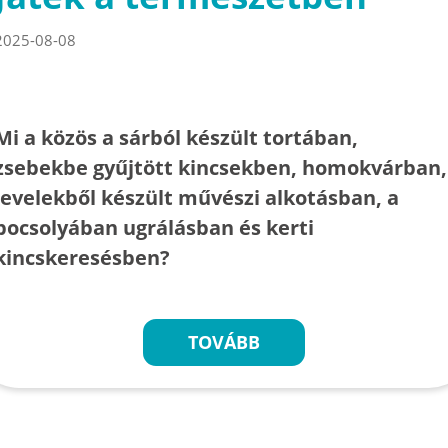
2025-08-08
Mi a közös a sárból készült tortában,
zsebekbe gyűjtött kincsekben, homokvárban,
levelekből készült művészi alkotásban, a
pocsolyában ugrálásban és kerti
kincskeresésben?
TOVÁBB