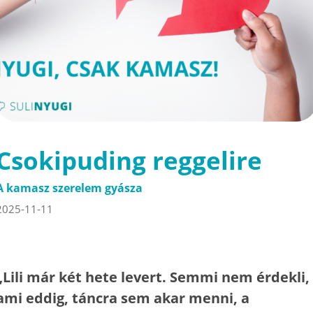
Csokipuding reggelire
A kamasz szerelem gyásza
2025-11-11
„Lili már két hete levert. Semmi nem érdekli,
ami eddig, táncra sem akar menni, a