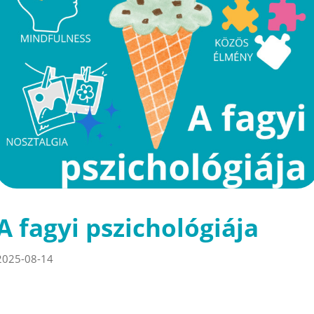
A fagyi pszichológiája
2025-08-14