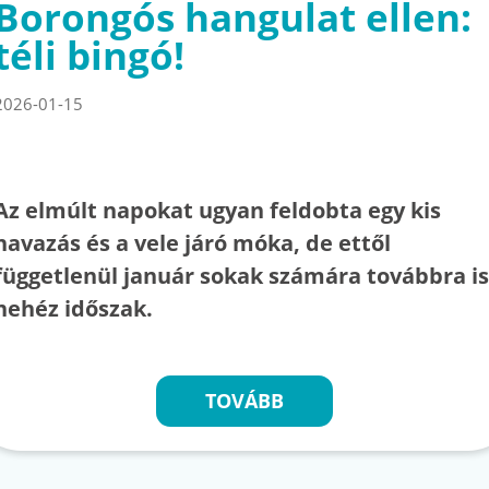
Borongós hangulat ellen:
téli bingó!
2026-01-15
Az elmúlt napokat ugyan feldobta egy kis
havazás és a vele járó móka, de ettől
függetlenül január sokak számára továbbra is
nehéz időszak.
TOVÁBB