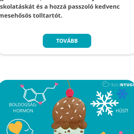
iskolatáskát és a hozzá passzoló kedvenc
mesehősös tolltartót.
TOVÁBB