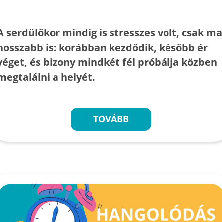
A serdülőkor mindig is stresszes volt, csak ma
hosszabb is: korábban kezdődik, később ér
véget, és bizony mindkét fél próbálja közben
megtalálni a helyét.
TOVÁBB