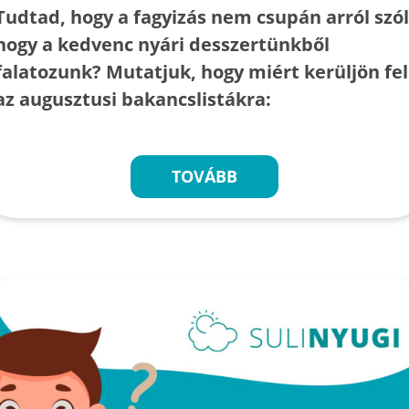
Tudtad, hogy a fagyizás nem csupán arról szól
hogy a kedvenc nyári desszertünkből
falatozunk? Mutatjuk, hogy miért kerüljön fel
az augusztusi bakancslistákra:
TOVÁBB