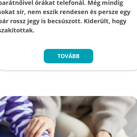
barátnőivel órákat telefonál. Még mindig
sokat sír, nem eszik rendesen és persze egy
pár rossz jegy is becsúszott. Kiderült, hogy
szakítottak.
TOVÁBB