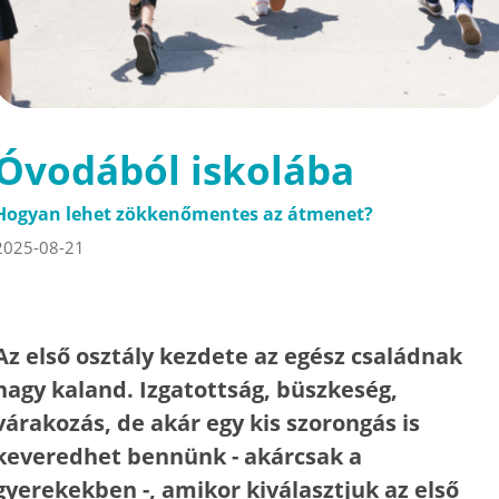
Óvodából iskolába
Hogyan lehet zökkenőmentes az átmenet?
2025-08-21
Az első osztály kezdete az egész családnak
nagy kaland. Izgatottság, büszkeség,
várakozás, de akár egy kis szorongás is
keveredhet bennünk - akárcsak a
gyerekekben -, amikor kiválasztjuk az első