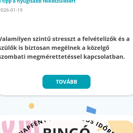
3 tipp a nyugisabb felkészülésért
2026-01-19
Valamilyen szintű stresszt a felvételizők és a
szülők is biztosan megélnek a közelgő
szombati megmérettetéssel kapcsolatban.
TOVÁBB