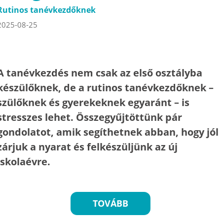
Rutinos tanévkezdőknek
2025-08-25
A tanévkezdés nem csak az első osztályba
készülőknek, de a rutinos tanévkezdőknek –
szülőknek és gyerekeknek egyaránt – is
stresszes lehet. Összegyűjtöttünk pár
gondolatot, amik segíthetnek abban, hogy jól
zárjuk a nyarat és felkészüljünk az új
iskolaévre.
TOVÁBB