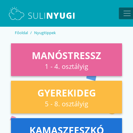
EN
UA
Főoldal
Nyugitippek
MANÓSTRESSZ
1 - 4. osztályig
GYEREKIDEG
5 - 8. osztályig
KAMASZFESZKÓ