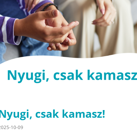
Nyugi, csak kamasz!
2025-10-09