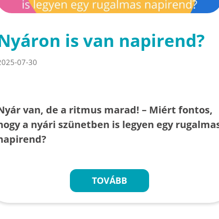
Nyáron is van napirend?
2025-07-30
Nyár van, de a ritmus marad! – Miért fontos,
hogy a nyári szünetben is legyen egy rugalma
napirend?
TOVÁBB