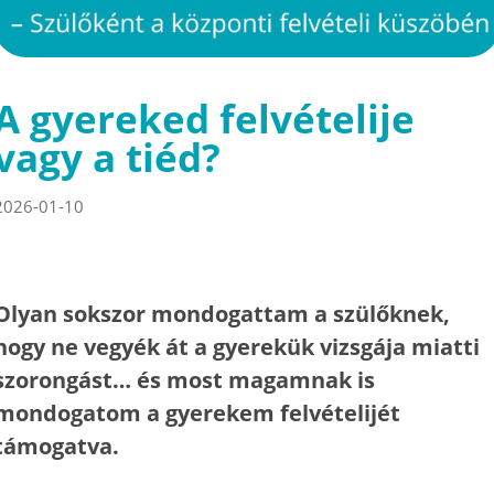
A gyereked felvételije
vagy a tiéd?
2026-01-10
Olyan sokszor mondogattam a szülőknek,
hogy ne vegyék át a gyerekük vizsgája miatti
szorongást… és most magamnak is
mondogatom a gyerekem felvételijét
támogatva.