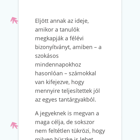
Eljött annak az ideje,
amikor a tanulók
megkapják a félévi
bizonyítványt, amiben – a
szokásos
mindennapokhoz
hasonlóan – számokkal
van kifejezve, hogy
mennyire teljesítettek jól
az egyes tantárgyakból.
A jegyeknek is megvan a
maga célja, de sokszor
nem feltétlen tükrözi, hogy
milyen büszke is lehet