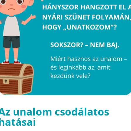
Az unalom csodálatos
hatásai