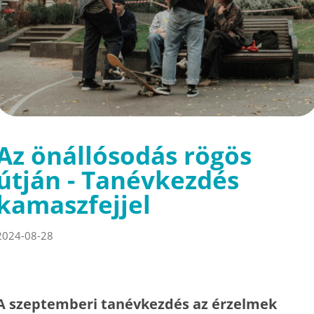
Az önállósodás rögös
útján - Tanévkezdés
kamaszfejjel
2024-08-28
A szeptemberi tanévkezdés az érzelmek