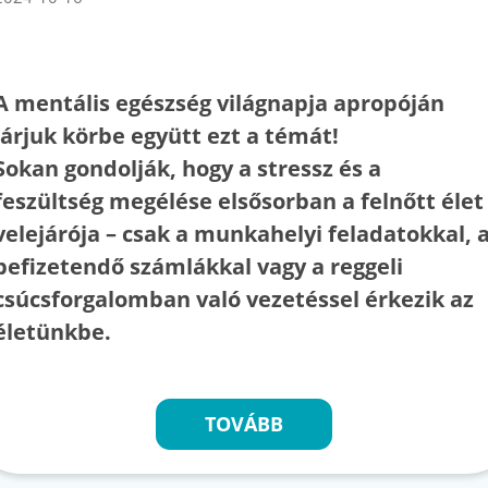
A mentális egészség világnapja apropóján
járjuk körbe együtt ezt a témát!
Sokan gondolják, hogy a stressz és a
feszültség megélése elsősorban a felnőtt élet
velejárója – csak a munkahelyi feladatokkal, 
befizetendő számlákkal vagy a reggeli
csúcsforgalomban való vezetéssel érkezik az
életünkbe.
TOVÁBB