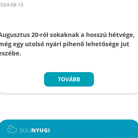
2024-08-15
Augusztus 20-ról sokaknak a hosszú hétvége,
még egy utolsó nyári pihenő lehetősége jut
eszébe.
TOVÁBB