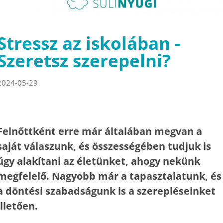
Stressz az iskolában -
Szeretsz szerepelni?
2024-05-29
Felnőttként erre már általában megvan a
saját válaszunk, és összességében tudjuk is
úgy alakítani az életünket, ahogy nekünk
megfelelő. Nagyobb már a tapasztalatunk, és
a döntési szabadságunk is a szerepléseinket
illetően.