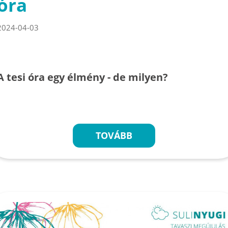
óra
2024-04-03
A tesi óra egy élmény - de milyen?
TOVÁBB