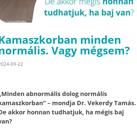
Kamaszkorban minden
normális. Vagy mégsem?
2024-09-22
„Minden abnormális dolog normális
kamaszkorban” – mondja Dr. Vekerdy Tamás.
De akkor honnan tudhatjuk, ha mégis baj
van?