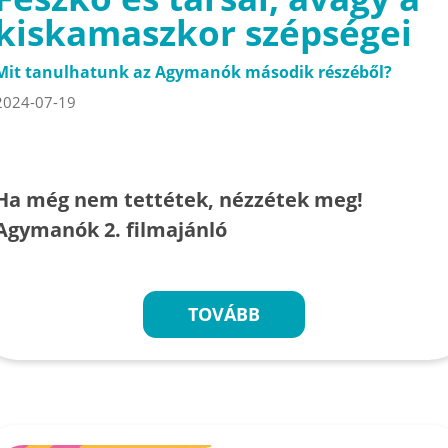
kiskamaszkor szépségei
Mit tanulhatunk az Agymanók második részéből?
2024-07-19
Ha még nem tettétek, nézzétek meg!
Agymanók 2. filmajánló
TOVÁBB