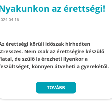
Nyakunkon az érettségi!
2024-04-16
Az érettségi körüli időszak hírhedten
stresszes. Nem csak az érettségire készülő
fiatal, de szülő is érezheti ilyenkor a
feszültséget, könnyen átveheti a gyerekétől.
TOVÁBB