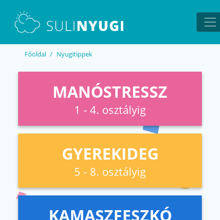
EN
UA
Főoldal
Nyugitippek
MANÓSTRESSZ
1 - 4. osztályig
GYEREKIDEG
5 - 8. osztályig
KAMASZFESZKÓ