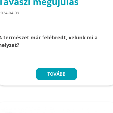
Tavaszi megújulás
2024-04-09
A természet már felébredt, velünk mi a
helyzet?
TOVÁBB