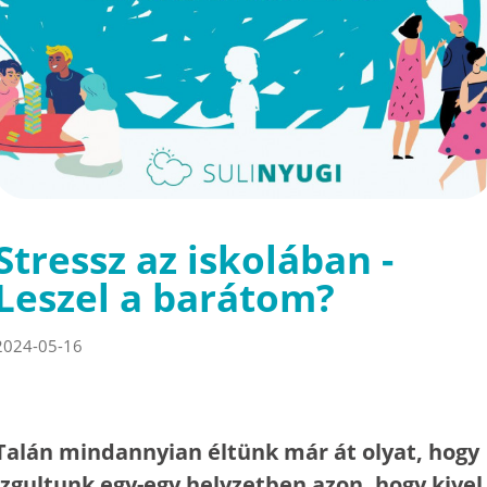
Stressz az iskolában -
Leszel a barátom?
2024-05-16
Talán mindannyian éltünk már át olyat, hogy
izgultunk egy-egy helyzetben azon, hogy kivel