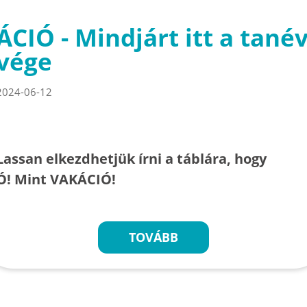
ÁCIÓ - Mindjárt itt a tané
vége
2024-06-12
Lassan elkezdhetjük írni a táblára, hogy
Ó! Mint VAKÁCIÓ!
TOVÁBB