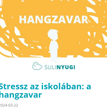
Stressz az iskolában: a
hangzavar
2024-03-22