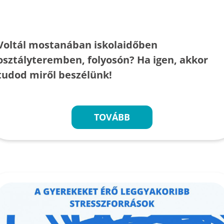
Voltál mostanában iskolaidőben
osztályteremben, folyosón? Ha igen, akkor
tudod miről beszélünk!
TOVÁBB