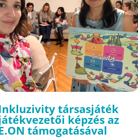
Inkluzivity társasjáték
játékvezetői képzés az
E.ON támogatásával