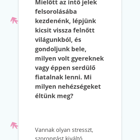
Mielőtt az intő jelek
felsorolásába
kezdenénk, lépjünk
kicsit vissza felnőtt
világunkból, és
gondoljunk bele,
milyen volt gyereknek
vagy éppen serdülő
fiatalnak lenni. Mi
milyen nehézségeket
éltünk meg?
Vannak olyan stresszt,
szorongást kiváltó