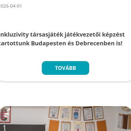
2026-04-01
Inkluzivity társasjáték játékvezetői képzést
tartottunk Budapesten és Debrecenben is!
TOVÁBB