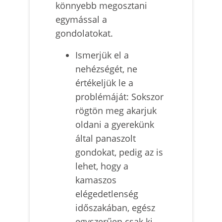
könnyebb megosztani
egymással a
gondolatokat.
Ismerjük el a
nehézségét, ne
értékeljük le a
problémáját: Sokszor
rögtön meg akarjuk
oldani a gyerekünk
által panaszolt
gondokat, pedig az is
lehet, hogy a
kamaszos
elégedetlenség
időszakában, egész
egyszerűen csak ki