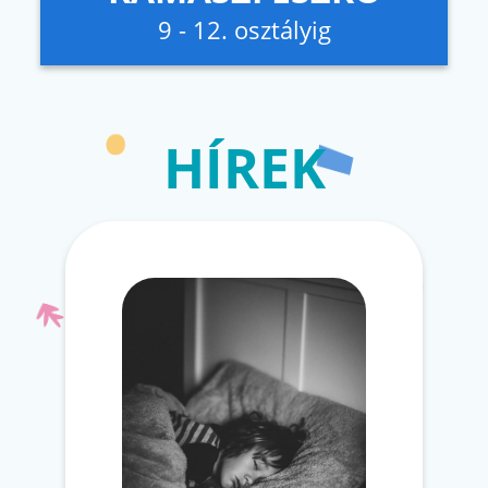
9 - 12. osztályig
HÍREK