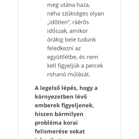
meg utána haza,
néha szükséges olyan
„időtlen”, ráérős
időszak, amikor
órákig bele tudunk
feledkezni az
együttlétbe, és nem
kell figyeljük a percek
rohanó múlását.
A legelső lépés, hogy a
környezetben lévő
emberek figyeljenek,
hiszen bármilyen
probléma korai
felismerése sokat