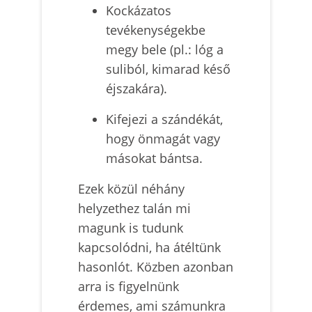
Kockázatos
tevékenységekbe
megy bele (pl.: lóg a
suliból, kimarad késő
éjszakára).
Kifejezi a szándékát,
hogy önmagát vagy
másokat bántsa.
Ezek közül néhány
helyzethez talán mi
magunk is tudunk
kapcsolódni, ha átéltünk
hasonlót. Közben azonban
arra is figyelnünk
érdemes, ami számunkra