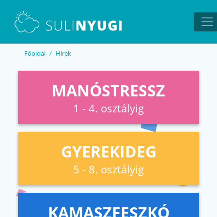
EN
UA
Főoldal
Hírek
MANÓSTRESSZ
1 - 4. osztályig
GYEREKIDEG
5 - 8. osztályig
KAMASZFESZKÓ