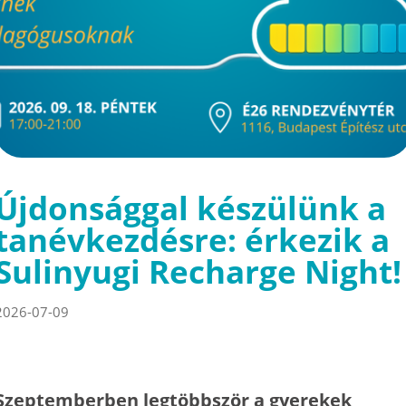
Újdonsággal készülünk a
tanévkezdésre: érkezik a
Sulinyugi Recharge Night!
2026-07-09
Szeptemberben legtöbbször a gyerekek