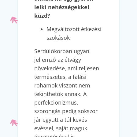
lelki nehézségekkel
küzd?
Megváltozott étkezési
szokások
Serdülőkorban ugyan
jellemző az étvágy
növekedése, ami teljesen
természetes, a falási
rohamok viszont nem
tekinthetők annak. A
perfekcionizmus,
szorongás pedig sokszor
jár együtt a túl kevés
evéssel, saját maguk
éheztetésével is.