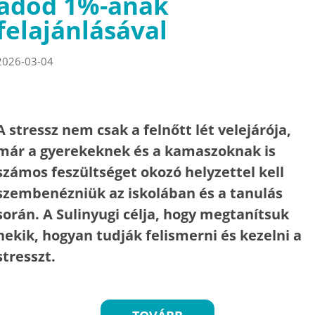
adód 1%-ának
felajánlásával
2026-03-04
A stressz nem csak a felnőtt lét velejárója,
már a gyerekeknek és a kamaszoknak is
számos feszültséget okozó helyzettel kell
szembenézniük az iskolában és a tanulás
során. A Sulinyugi célja, hogy megtanítsuk
nekik, hogyan tudják felismerni és kezelni a
stresszt.