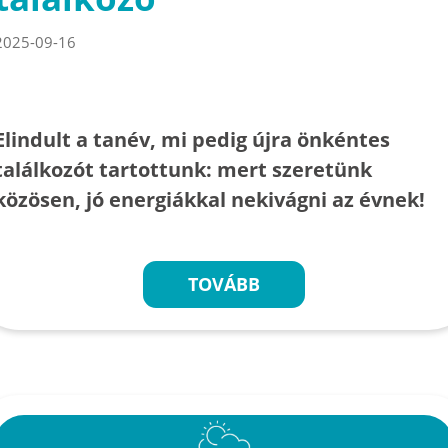
2025-09-16
Elindult a tanév, mi pedig újra önkéntes
találkozót tartottunk: mert szeretünk
közösen, jó energiákkal nekivágni az évnek!
TOVÁBB