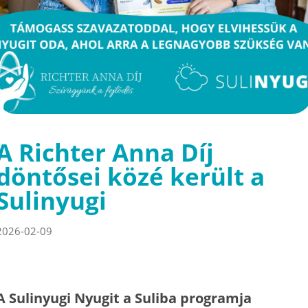
A Richter Anna Díj
döntősei közé került a
Sulinyugi
2026-02-09
A Sulinyugi Nyugit a Suliba programja