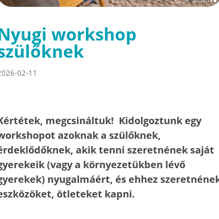
Nyugi workshop
szülőknek
2026-02-11
Kértétek, megcsináltuk! Kidolgoztunk egy
workshopot azoknak a szülőknek,
érdeklődőknek, akik tenni szeretnének saját
gyerekeik (vagy a környezetükben lévő
gyerekek) nyugalmáért, és ehhez szeretnéne
eszközöket, ötleteket kapni.