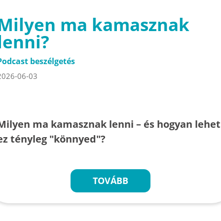
Milyen ma kamasznak
lenni?
Podcast beszélgetés
2026-06-03
Milyen ma kamasznak lenni – és hogyan lehet
ez tényleg "könnyed"?
TOVÁBB