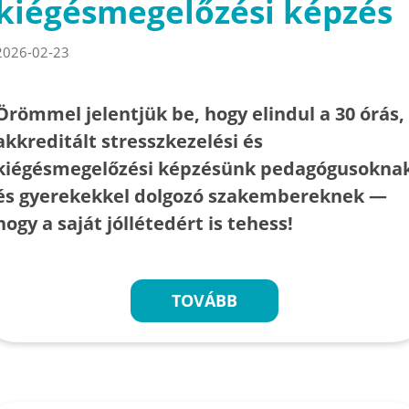
kiégésmegelőzési képzés
2026-02-23
Örömmel jelentjük be, hogy elindul a 30 órás,
akkreditált stresszkezelési és
kiégésmegelőzési képzésünk pedagógusokna
és gyerekekkel dolgozó szakembereknek —
hogy a saját jóllétedért is tehess!
TOVÁBB