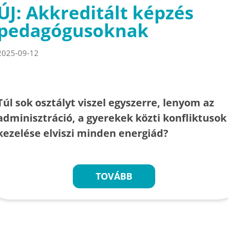
ÚJ: Akkreditált képzés
pedagógusoknak
2025-09-12
Túl sok osztályt viszel egyszerre, lenyom az
adminisztráció, a gyerekek közti konfliktusok
kezelése elviszi minden energiád?
TOVÁBB