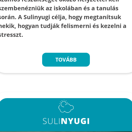
szembenézniük az iskolában és a tanulás
során. A Sulinyugi célja, hogy megtanítsuk
nekik, hogyan tudják felismerni és kezelni a
stresszt.
TOVÁBB