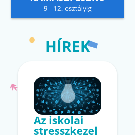
9 - 12. osztályig
HÍREK
Az iskolai
stresszkezel