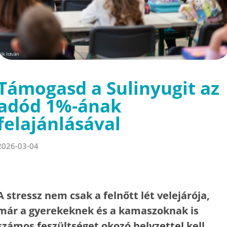
Támogasd a Sulinyugit az
adód 1%-ának
felajánlásával
2026-03-04
A stressz nem csak a felnőtt lét velejárója,
már a gyerekeknek és a kamaszoknak is
számos feszültséget okozó helyzettel kell