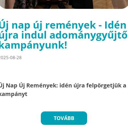
Új nap új remények - Idén
újra indul adománygyűjtő
kampányunk!
2025-08-28
Új Nap Új Remények: idén újra felpörgetjük a
kampányt
TOVÁBB