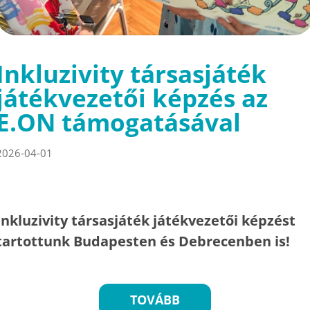
Inkluzivity társasjáték
játékvezetői képzés az
E.ON támogatásával
2026-04-01
Inkluzivity társasjáték játékvezetői képzést
tartottunk Budapesten és Debrecenben is!
TOVÁBB