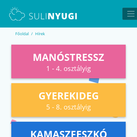
EN
UA
Főoldal
Hírek
MANÓSTRESSZ
1 - 4. osztályig
GYEREKIDEG
5 - 8. osztályig
KAMASZFESZKÓ