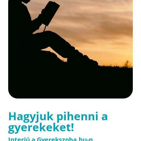
Hagyjuk pihenni a
gyerekeket!
Interjú a Gyerekszoba.hu-n