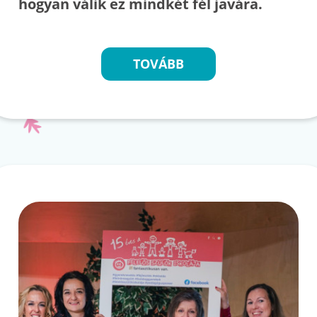
hogyan válik ez mindkét fél javára.
TOVÁBB