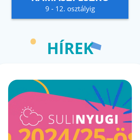
9 - 12. osztályig
HÍREK