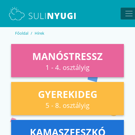
EN
UA
Főoldal
Hírek
MANÓSTRESSZ
1 - 4. osztályig
GYEREKIDEG
5 - 8. osztályig
KAMASZFESZKÓ