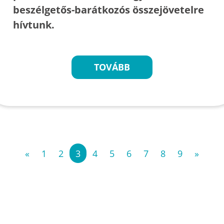
beszélgetős-barátkozós összejövetelre
hívtunk.
TOVÁBB
«
1
2
3
4
5
6
7
8
9
»