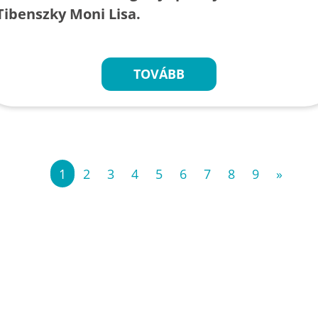
Tibenszky Moni Lisa.
TOVÁBB
«
1
2
3
4
5
6
7
8
9
»