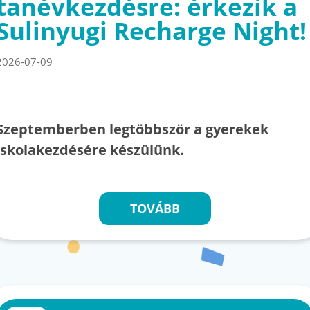
tanévkezdésre: érkezik a
Sulinyugi Recharge Night!
2026-07-09
Szeptemberben legtöbbször a gyerekek
iskolakezdésére készülünk.
TOVÁBB