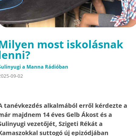
Milyen most iskolásnak
lenni?
Sulinyugi a Manna Rádióban
2025-09-02
A tanévkezdés alkalmából erről kérdezte a
már majdnem 14 éves Gelb Ákost és a
Sulinyugi vezetőjét, Szigeti Rékát a
Kamaszokkal suttogó új epizódjában