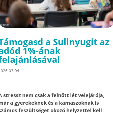
Támogasd a Sulinyugit az
adód 1%-ának
felajánlásával
2026-03-04
A stressz nem csak a felnőtt lét velejárója,
már a gyerekeknek és a kamaszoknak is
számos feszültséget okozó helyzettel kell