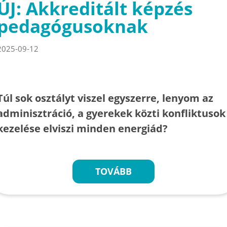
ÚJ: Akkreditált képzés
pedagógusoknak
2025-09-12
Túl sok osztályt viszel egyszerre, lenyom az
adminisztráció, a gyerekek közti konfliktusok
kezelése elviszi minden energiád?
TOVÁBB