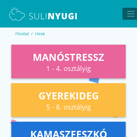
EN
UA
Főoldal
Hírek
MANÓSTRESSZ
1 - 4. osztályig
GYEREKIDEG
5 - 8. osztályig
KAMASZFESZKÓ