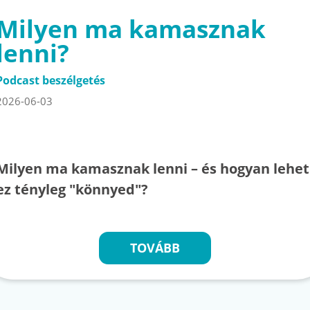
Milyen ma kamasznak
lenni?
Podcast beszélgetés
2026-06-03
Milyen ma kamasznak lenni – és hogyan lehet
ez tényleg "könnyed"?
TOVÁBB