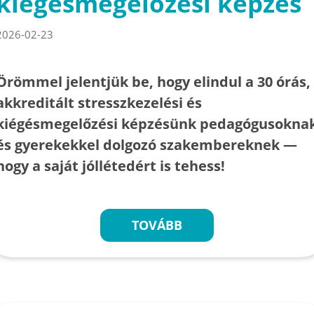
kiégésmegelőzési képzés
2026-02-23
Örömmel jelentjük be, hogy elindul a 30 órás,
akkreditált stresszkezelési és
kiégésmegelőzési képzésünk pedagógusokna
és gyerekekkel dolgozó szakembereknek —
hogy a saját jóllétedért is tehess!
TOVÁBB