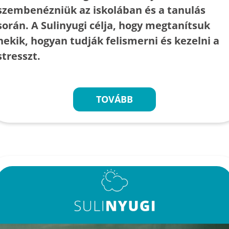
szembenézniük az iskolában és a tanulás
során. A Sulinyugi célja, hogy megtanítsuk
nekik, hogyan tudják felismerni és kezelni a
stresszt.
TOVÁBB