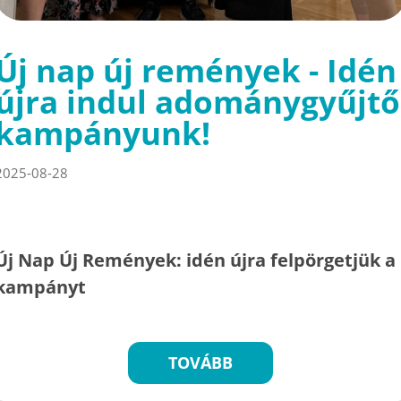
Új nap új remények - Idén
újra indul adománygyűjtő
kampányunk!
2025-08-28
Új Nap Új Remények: idén újra felpörgetjük a
kampányt
TOVÁBB