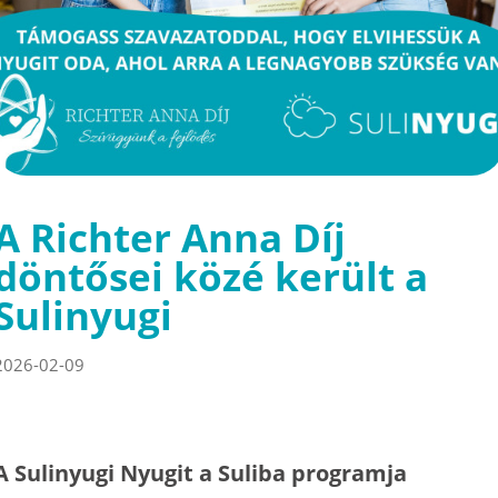
A Richter Anna Díj
döntősei közé került a
Sulinyugi
2026-02-09
A Sulinyugi Nyugit a Suliba programja