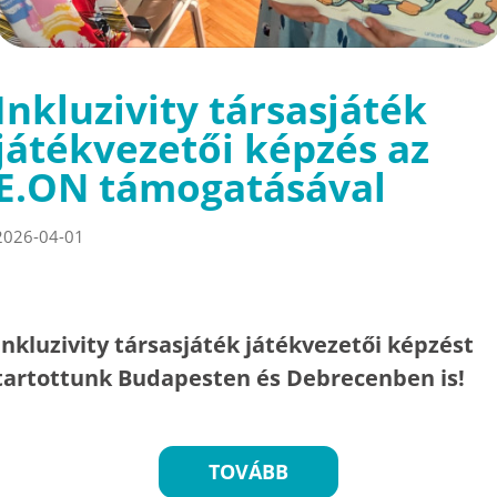
Inkluzivity társasjáték
játékvezetői képzés az
E.ON támogatásával
2026-04-01
Inkluzivity társasjáték játékvezetői képzést
tartottunk Budapesten és Debrecenben is!
TOVÁBB