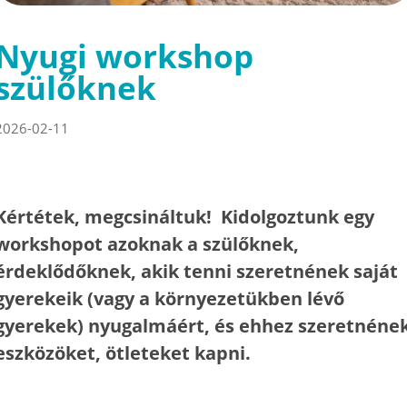
Nyugi workshop
szülőknek
2026-02-11
Kértétek, megcsináltuk! Kidolgoztunk egy
workshopot azoknak a szülőknek,
érdeklődőknek, akik tenni szeretnének saját
gyerekeik (vagy a környezetükben lévő
gyerekek) nyugalmáért, és ehhez szeretnéne
eszközöket, ötleteket kapni.