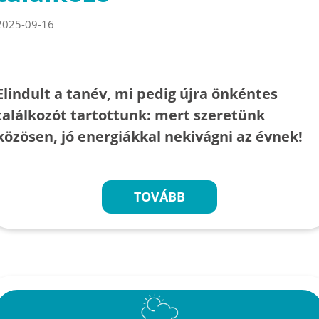
2025-09-16
Elindult a tanév, mi pedig újra önkéntes
találkozót tartottunk: mert szeretünk
közösen, jó energiákkal nekivágni az évnek!
TOVÁBB