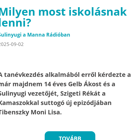
Milyen most iskolásnak
lenni?
Sulinyugi a Manna Rádióban
2025-09-02
A tanévkezdés alkalmából erről kérdezte a
már majdnem 14 éves Gelb Ákost és a
Sulinyugi vezetőjét, Szigeti Rékát a
Kamaszokkal suttogó új epizódjában
Tibenszky Moni Lisa.
TOVÁBB