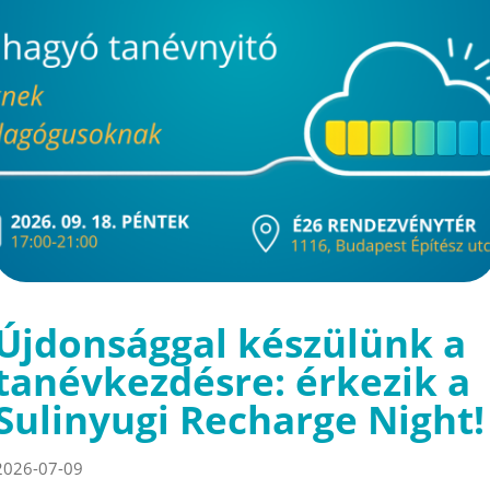
Újdonsággal készülünk a
tanévkezdésre: érkezik a
Sulinyugi Recharge Night!
2026-07-09