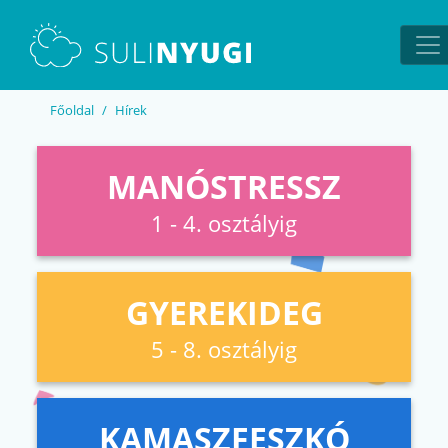
EN
UA
Főoldal
Hírek
MANÓSTRESSZ
1 - 4. osztályig
GYEREKIDEG
5 - 8. osztályig
KAMASZFESZKÓ