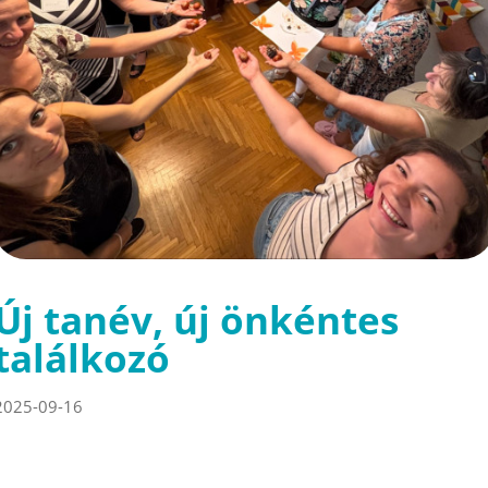
Új tanév, új önkéntes
találkozó
2025-09-16