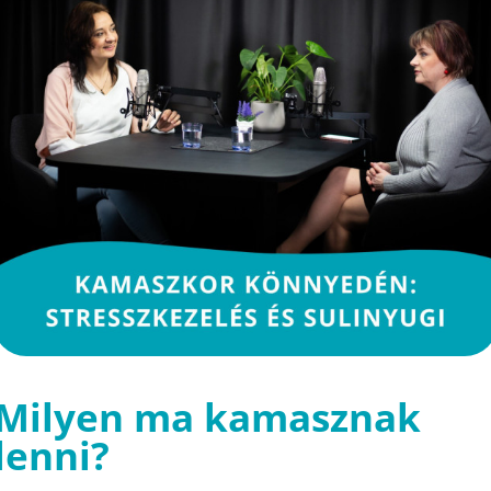
Milyen ma kamasznak
lenni?