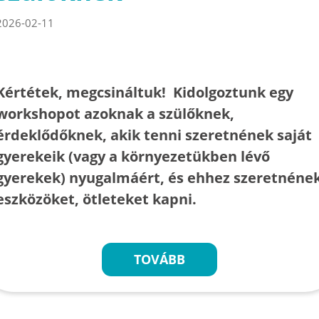
2026-02-11
Kértétek, megcsináltuk! Kidolgoztunk egy
workshopot azoknak a szülőknek,
érdeklődőknek, akik tenni szeretnének saját
gyerekeik (vagy a környezetükben lévő
gyerekek) nyugalmáért, és ehhez szeretnéne
eszközöket, ötleteket kapni.
TOVÁBB