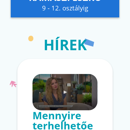
9 - 12. osztályig
HÍREK
Mennyire
terhelhetőe