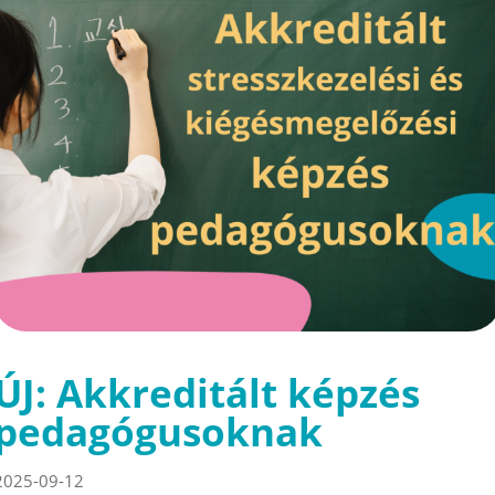
ÚJ: Akkreditált képzés
pedagógusoknak
2025-09-12