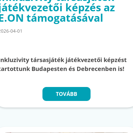
játékvezetői képzés az
E.ON támogatásával
2026-04-01
Inkluzivity társasjáték játékvezetői képzést
tartottunk Budapesten és Debrecenben is!
TOVÁBB