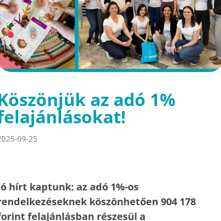
Köszönjük az adó 1%
felajánlásokat!
2025-09-25
Jó hírt kaptunk: az adó 1%-os
rendelkezéseknek köszönhetően 904 178
forint felajánlásban részesül a