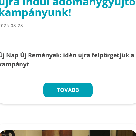
újra indul adománygyűjtő
kampányunk!
2025-08-28
Új Nap Új Remények: idén újra felpörgetjük a
kampányt
TOVÁBB