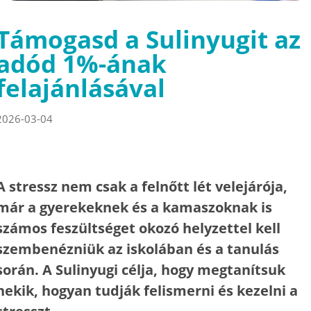
Támogasd a Sulinyugit az
adód 1%-ának
felajánlásával
2026-03-04
A stressz nem csak a felnőtt lét velejárója,
már a gyerekeknek és a kamaszoknak is
számos feszültséget okozó helyzettel kell
szembenézniük az iskolában és a tanulás
során. A Sulinyugi célja, hogy megtanítsuk
nekik, hogyan tudják felismerni és kezelni a