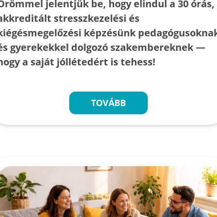
Örömmel jelentjük be, hogy elindul a 30 órás,
akkreditált stresszkezelési és
kiégésmegelőzési képzésünk pedagógusokna
és gyerekekkel dolgozó szakembereknek —
hogy a saját jóllétedért is tehess!
TOVÁBB