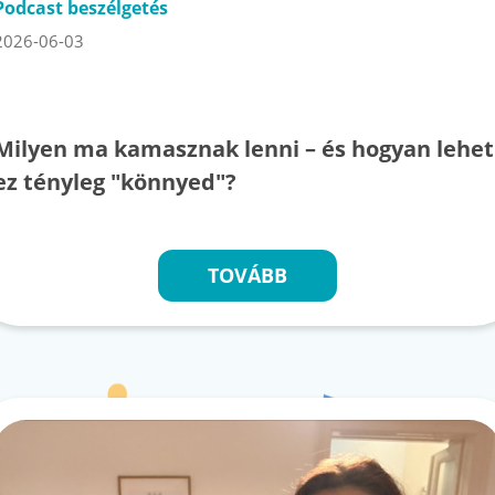
Podcast beszélgetés
2026-06-03
Milyen ma kamasznak lenni – és hogyan lehet
ez tényleg "könnyed"?
TOVÁBB