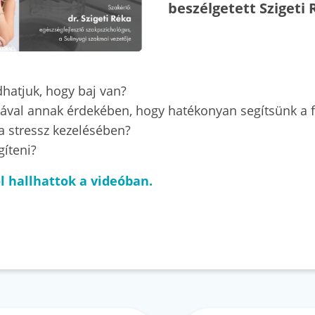
beszélgetett Szigeti 
hatjuk, hogy baj van?
lával annak érdekében, hogy hatékonyan segítsünk a f
 a stressz kezelésében?
egíteni?
l hallhattok a videóban.