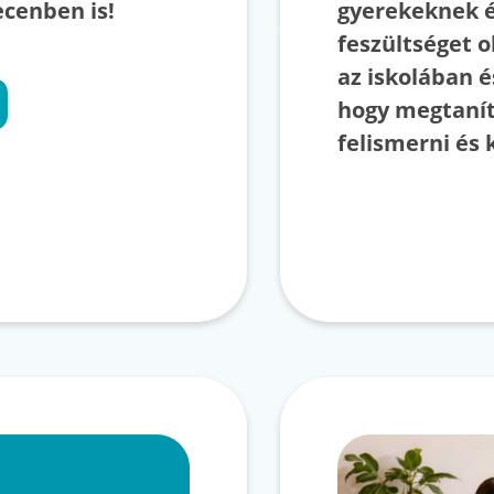
cenben is!
gyerekeknek é
feszültséget 
az iskolában é
hogy megtanít
felismerni és 