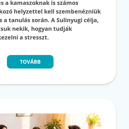
s a kamaszoknak is számos
okozó helyzettel kell szembenézniük
s a tanulás során. A Sulinyugi célja,
suk nekik, hogyan tudják
kezelni a stresszt.
TOVÁBB