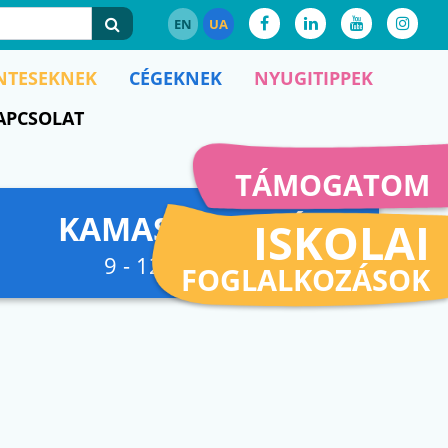
EN
UA
NTESEKNEK
CÉGEKNEK
NYUGITIPPEK
APCSOLAT
TÁMOGATOM
KAMASZFESZKÓ
ISKOLAI
9 - 12. osztályig
FOGLALKOZÁSOK