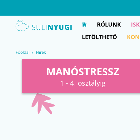
EN
UA
RÓLUNK
IS
LETÖLTHETŐ
KON
Főoldal
Hírek
MANÓSTRESSZ
1 - 4. osztályig