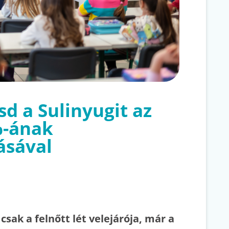
d a Sulinyugit az
%-ának
ásával
csak a felnőtt lét velejárója, már a