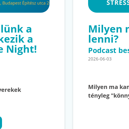
lünk a
Milyen
kezik a
lenni?
e Night!
Podcast be
2026-06-03
Milyen ma kam
yerekek
tényleg "könn