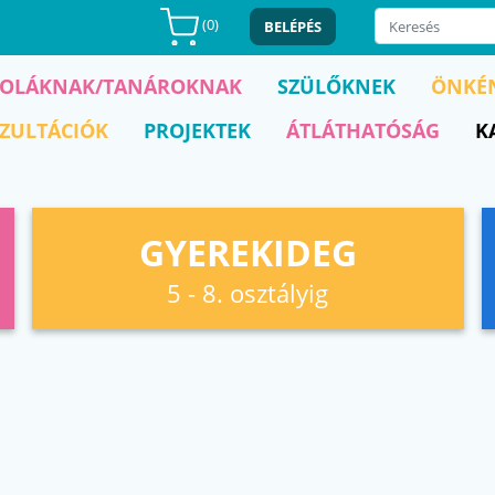
(
0
)
BELÉPÉS
KOLÁKNAK/TANÁROKNAK
SZÜLŐKNEK
ÖNKÉ
ZULTÁCIÓK
PROJEKTEK
ÁTLÁTHATÓSÁG
K
GYEREKIDEG
5 - 8. osztályig