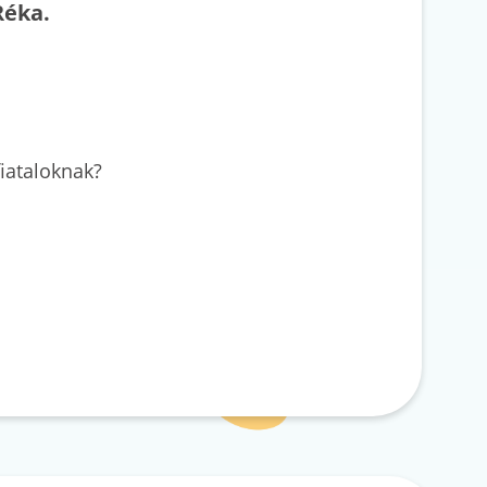
Réka.
iataloknak?