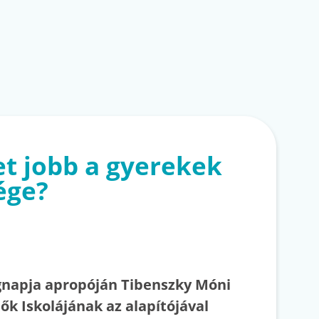
t jobb a gyerekek
ége?
ágnapja apropóján Tibenszky Móni
lők Iskolájának az alapítójával