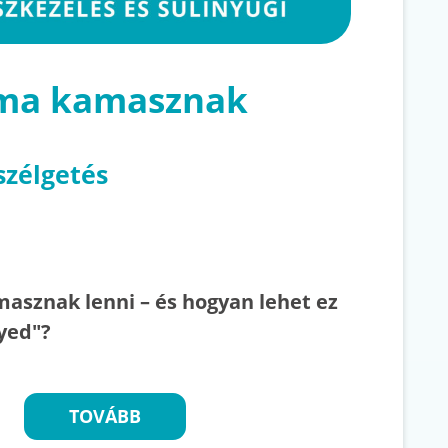
 ma kamasznak
szélgetés
asznak lenni – és hogyan lehet ez
yed"?
TOVÁBB