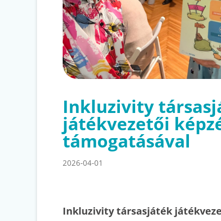
Inkluzivity társas
játékvezetői képz
támogatásával
2026-04-01
Inkluzivity társasjáték játékvez