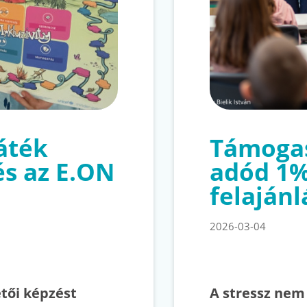
játék
Támogas
és az E.ON
adód 1
felajánl
2026-03-04
etői képzést
A stressz nem 