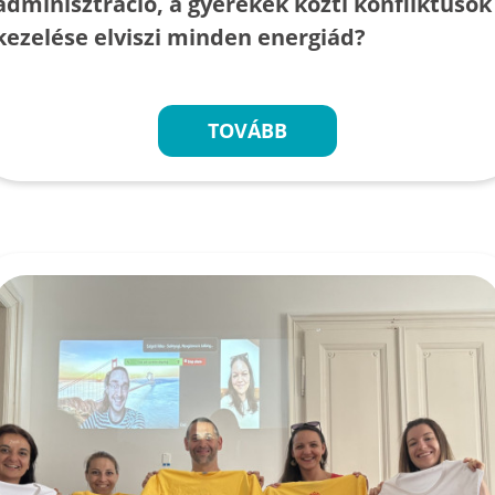
adminisztráció, a gyerekek közti konfliktusok
kezelése elviszi minden energiád?
TOVÁBB