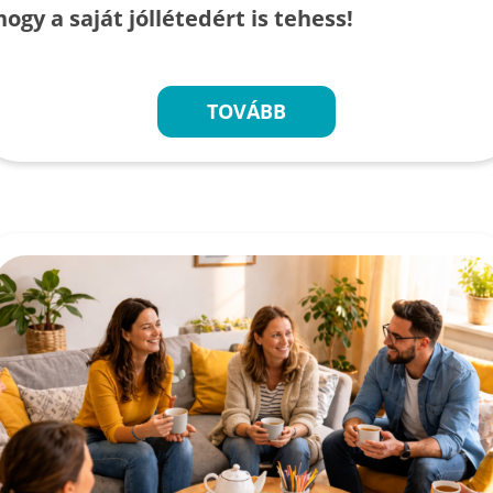
hogy a saját jóllétedért is tehess!
TOVÁBB