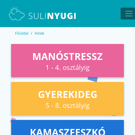
EN
UA
Főoldal
Hírek
MANÓSTRESSZ
1 - 4. osztályig
GYEREKIDEG
5 - 8. osztályig
KAMASZFESZKÓ