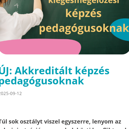
ÚJ: Akkreditált képzés
pedagógusoknak
2025-09-12
Túl sok osztályt viszel egyszerre, lenyom az