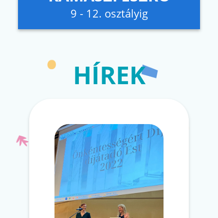
9 - 12. osztályig
HÍREK