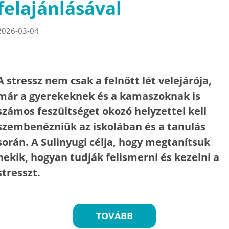
felajánlásával
2026-03-04
A stressz nem csak a felnőtt lét velejárója,
már a gyerekeknek és a kamaszoknak is
számos feszültséget okozó helyzettel kell
szembenézniük az iskolában és a tanulás
során. A Sulinyugi célja, hogy megtanítsuk
nekik, hogyan tudják felismerni és kezelni a
stresszt.
TOVÁBB