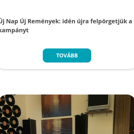
Új Nap Új Remények: idén újra felpörgetjük a
kampányt
TOVÁBB