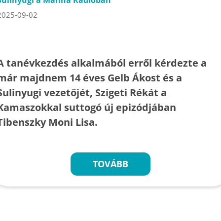
Sulinyugi a Manna Rádióban
2025-09-02
A tanévkezdés alkalmából erről kérdezte a
már majdnem 14 éves Gelb Ákost és a
Sulinyugi vezetőjét, Szigeti Rékát a
Kamaszokkal suttogó új epizódjában
Tibenszky Moni Lisa.
TOVÁBB