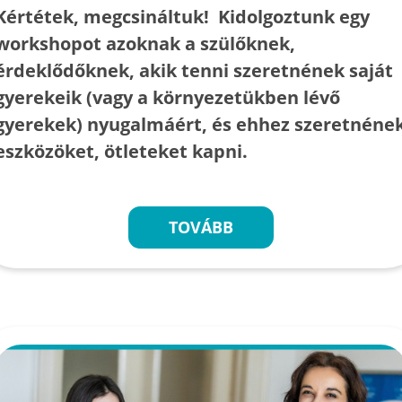
Kértétek, megcsináltuk! Kidolgoztunk egy
workshopot azoknak a szülőknek,
érdeklődőknek, akik tenni szeretnének saját
gyerekeik (vagy a környezetükben lévő
gyerekek) nyugalmáért, és ehhez szeretnéne
eszközöket, ötleteket kapni.
TOVÁBB