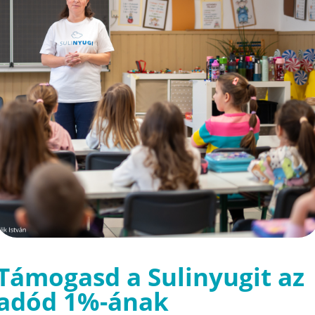
Támogasd a Sulinyugit az
adód 1%-ának