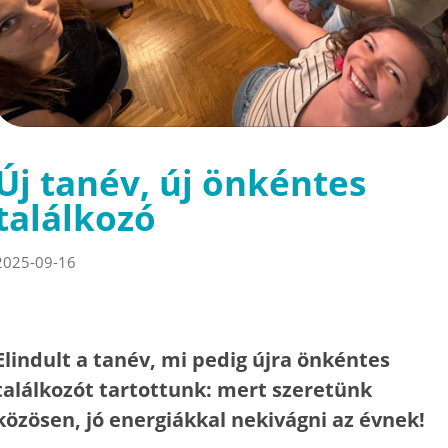
Új tanév, új önkéntes
találkozó
2025-09-16
Elindult a tanév, mi pedig újra önkéntes
találkozót tartottunk: mert szeretünk
közösen, jó energiákkal nekivágni az évnek!