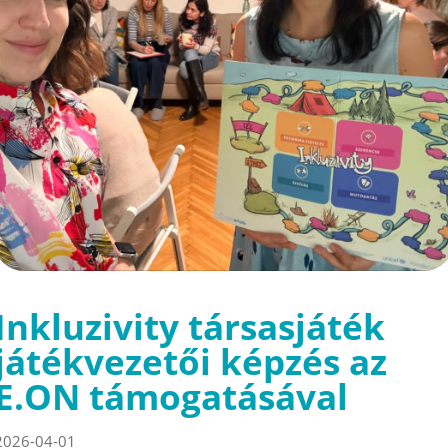
Inkluzivity társasjáték
játékvezetői képzés az
E.ON támogatásával
2026-04-01