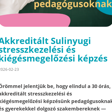
Akkreditált Sulinyugi
stresszkezelési és
kiégésmegelőzési képzés
2026-02-23
Örömmel jelentjük be, hogy elindul a 30 órás,
akkreditált stresszkezelési és
kiégésmegelőzési képzésünk pedagógusokna
és gyerekekkel dolgozó szakembereknek —