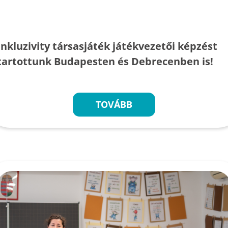
Inkluzivity társasjáték játékvezetői képzést
tartottunk Budapesten és Debrecenben is!
TOVÁBB