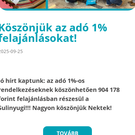
Köszönjük az adó 1%
felajánlásokat!
2025-09-25
Jó hírt kaptunk: az adó 1%-os
rendelkezéseknek köszönhetően 904 178
forint felajánlásban részesül a
Sulinyugi!!! Nagyon köszönjük Nektek!
TOVÁBB