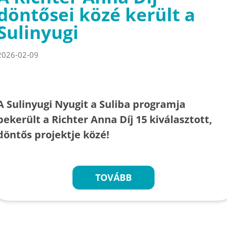
döntősei közé került a
Sulinyugi
2026-02-09
A Sulinyugi Nyugit a Suliba programja
bekerült a Richter Anna Díj 15 kiválasztott,
döntős projektje közé!
TOVÁBB