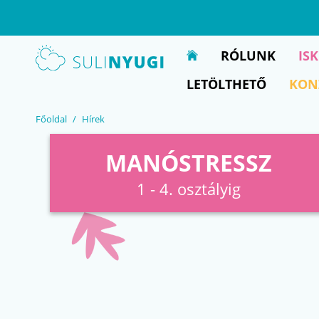
EN
UA
RÓLUNK
IS
LETÖLTHETŐ
KON
Főoldal
Hírek
MANÓSTRESSZ
1 - 4. osztályig