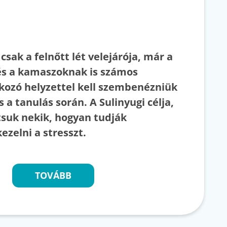
csak a felnőtt lét velejárója, már a
s a kamaszoknak is számos
okozó helyzettel kell szembenézniük
s a tanulás során. A Sulinyugi célja,
suk nekik, hogyan tudják
kezelni a stresszt.
TOVÁBB