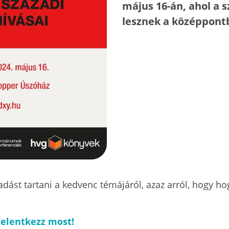
május 16-án, ahol a s
lesznek a középpont
őadást tartani a kedvenc témájáról, azaz arról, hogy h
jelentkezz most!