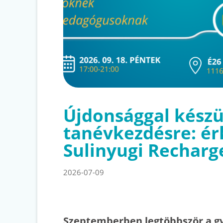
Újdonsággal készü
tanévkezdésre: ér
Sulinyugi Recharg
2026-07-09
Szeptemberben legtöbbször a g