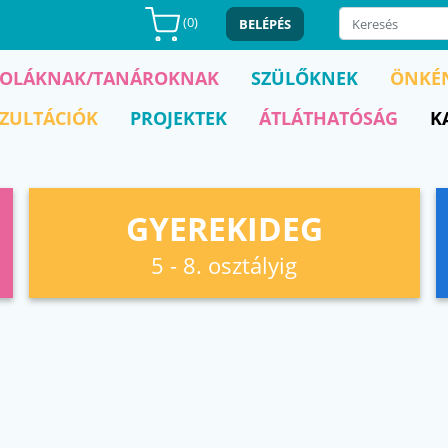
(
0
)
BELÉPÉS
KOLÁKNAK/TANÁROKNAK
SZÜLŐKNEK
ÖNKÉ
ZULTÁCIÓK
PROJEKTEK
ÁTLÁTHATÓSÁG
K
GYEREKIDEG
5 - 8. osztályig