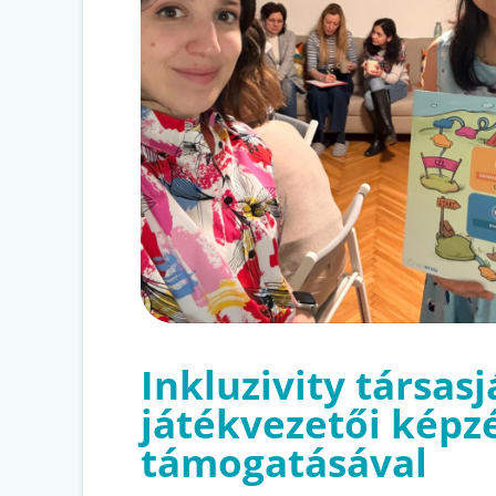
Inkluzivity társas
játékvezetői képz
támogatásával