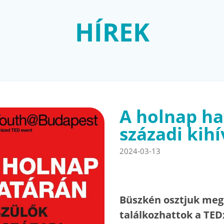
HÍREK
A holnap ha
századi kihí
2024-03-13
Büszkén osztjuk meg a
találkozhattok a TE