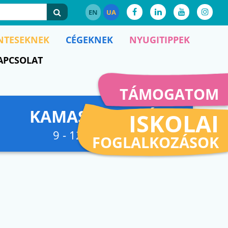
EN
UA
NTESEKNEK
CÉGEKNEK
NYUGITIPPEK
APCSOLAT
TÁMOGATOM
KAMASZFESZKÓ
ISKOLAI
9 - 12. osztályig
FOGLALKOZÁSOK