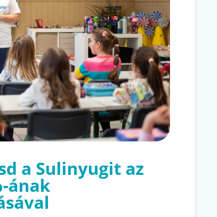
d a Sulinyugit az
%-ának
ásával