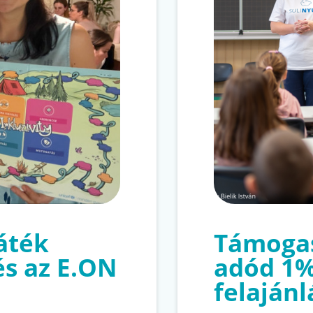
játék
Támogas
és az E.ON
adód 1
felajánl