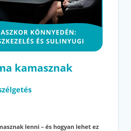
 ma kamasznak
szélgetés
asznak lenni – és hogyan lehet ez