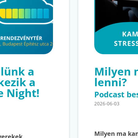
lünk a
Milyen
kezik a
lenni?
e Night!
Podcast be
2026-06-03
Milyen ma kam
yerekek