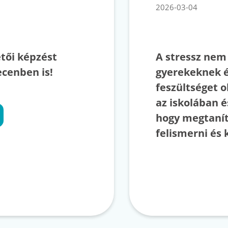
2026-03-04
etői képzést
A stressz nem 
cenben is!
gyerekeknek é
feszültséget 
az iskolában é
hogy megtanít
felismerni és 