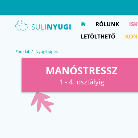
EN
UA
RÓLUNK
IS
LETÖLTHETŐ
KON
Főoldal
Nyugitippek
MANÓSTRESSZ
1 - 4. osztályig