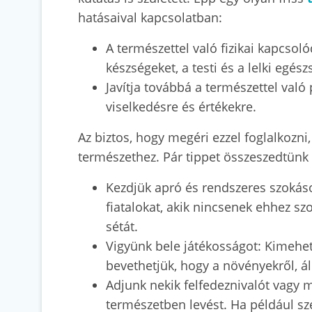
hatásaival kapcsolatban:
A természettel való fizikai kapcsoló
készségeket, a testi és a lelki egés
Javítja továbbá a természettel való
viselkedésre és értékekre.
Az biztos, hogy megéri ezzel foglalkozni
természethez. Pár tippet összeszedtünk
Kezdjük apró és rendszeres szokások
fiatalokat, akik nincsenek ehhez s
sétát.
Vigyünk bele játékosságot: Kimehet
bevethetjük, hogy a növényekről, ál
Adjunk nekik felfedeznivalót vagy m
természetben levést. Ha például sz