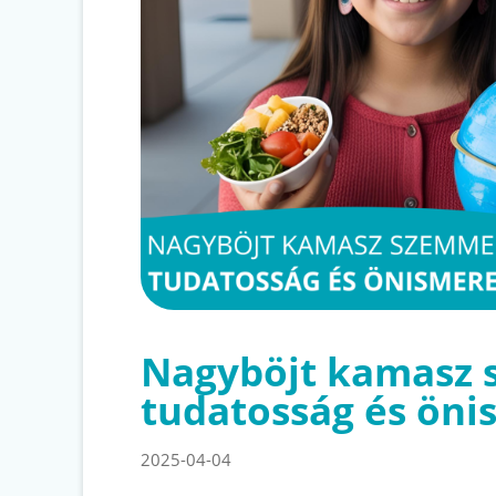
Nagyböjt kamasz 
tudatosság és öni
2025-04-04