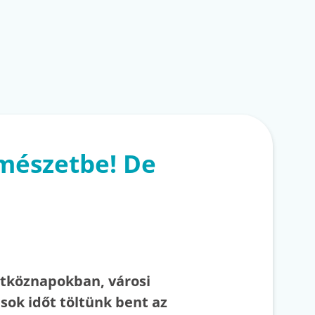
rmészetbe! De
tköznapokban, városi
sok időt töltünk bent az