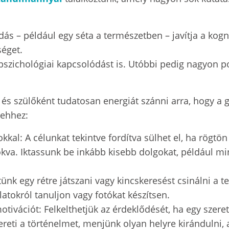
dás – például egy séta a természetben – javítja a kogn
zséget.
 pszichológiai kapcsolódást is. Utóbbi pedig nagyon po
, és szülőként tudatosan energiát szánni arra, hogy a
 ehhez:
kal: A célunkat tekintve fordítva sülhet el, ha rögtön
zokva. Iktassunk be inkább kisebb dolgokat, például m
ünk egy rétre játszani vagy kincskeresést csinálni a 
latokról tanuljon vagy fotókat készítsen.
otivációt: Felkelthetjük az érdeklődését, ha egy szere
ereti a történelmet, menjünk olyan helyre kirándulni