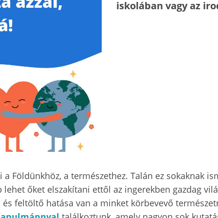
iskolában vagy az ir
a Földünkhöz, a természethez. Talán ez sokaknak isme
lehet őket elszakítani ettől az ingerekben gazdag vilá
ó és feltöltő hatása van a minket körbevevő termész
tanulmánnyal
találkoztunk, amely nagyon sok kutatá