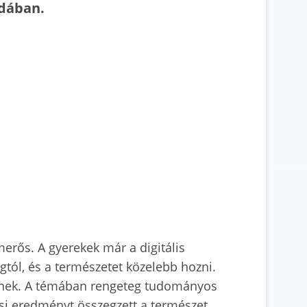
odában.
rős. A gyerekek már a digitális
gtól, és a természetet közelebb hozni.
etnek. A témában rengeteg tudományos
si eredményt összegzett a természet