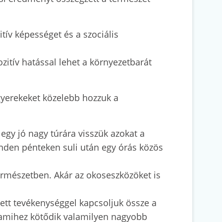
itív képességet és a szociális
zitív hatással lehet a környezetbarát
 gyerekeket közelebb hozzuk a
 egy jó nagy túrára visszük azokat a
inden pénteken suli után egy órás közös
természetben. Akár az okoseszközöket is
tett tevékenységgel kapcsoljuk össze a
, amihez kötődik valamilyen nagyobb