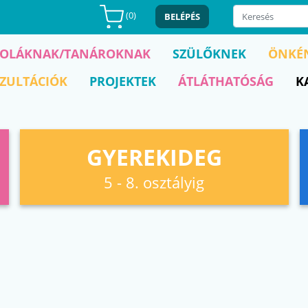
(
0
)
BELÉPÉS
KOLÁKNAK/TANÁROKNAK
SZÜLŐKNEK
ÖNKÉ
ZULTÁCIÓK
PROJEKTEK
ÁTLÁTHATÓSÁG
K
GYEREKIDEG
5 - 8. osztályig