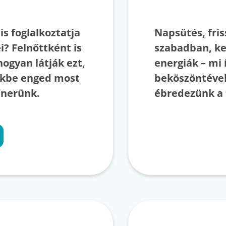
s foglalkoztatja
Napsütés, fris
i? Felnőttként is
szabadban, ke
ogyan látják ezt,
energiák – mi 
zekbe enged most
beköszöntével
énerünk.
ébredezünk a 