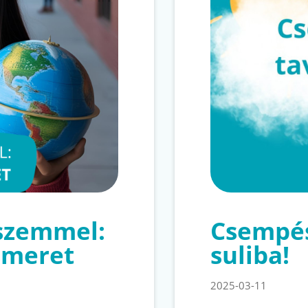
szemmel:
Csempés
smeret
suliba!
2025-03-11