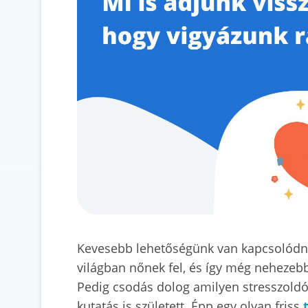
Kevesebb lehetőségünk van kapcsolódni 
világban nőnek fel, és így még nehezebb 
Pedig csodás dolog amilyen stresszold
kutatás is született. Épp egy olyan friss