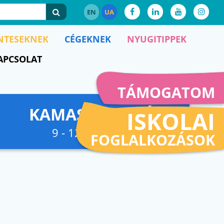
EN
UA
NTESEKNEK
CÉGEKNEK
NYUGITIPPEK
APCSOLAT
TÁMOGATOM
KAMASZFESZKÓ
ISKOLAI
9 - 12. osztályig
FOGLALKOZÁSOK