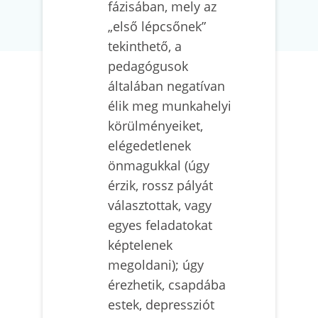
fázisában, mely az
„első lépcsőnek”
tekinthető, a
pedagógusok
általában negatívan
élik meg munkahelyi
körülményeiket,
elégedetlenek
önmagukkal (úgy
érzik, rossz pályát
választottak, vagy
egyes feladatokat
képtelenek
megoldani); úgy
érezhetik, csapdába
estek, depressziót