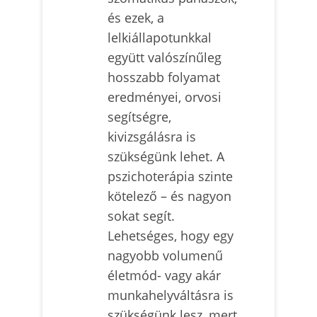
és ezek, a
lelkiállapotunkkal
együtt valószínűleg
hosszabb folyamat
eredményei, orvosi
segítségre,
kivizsgálásra is
szükségünk lehet. A
pszichoterápia szinte
kötelező – és nagyon
sokat segít.
Lehetséges, hogy egy
nagyobb volumenű
életmód- vagy akár
munkahelyváltásra is
szükségünk lesz, mert