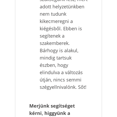
adott helyzetünkben
nem tudunk
kikecmeregni a
kiégésből. Ebben is
segítenek a
szakemberek.
Bárhogy is alakul,
mindig tartsuk
észben, hogy
elindulva a változás
útján, nincs semmi
szégyellnivalónk. Sőt!
Merjünk segítséget
kérni, higgyünk a