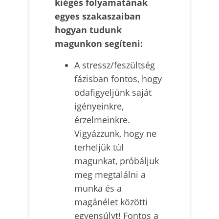
kiégés folyamatának
egyes szakaszaiban
hogyan tudunk
magunkon segíteni:
A stressz/feszültség
fázisban fontos, hogy
odafigyeljünk saját
igényeinkre,
érzelmeinkre.
Vigyázzunk, hogy ne
terheljük túl
magunkat, próbáljuk
meg megtalálni a
munka és a
magánélet közötti
egyensúlyt! Fontos a