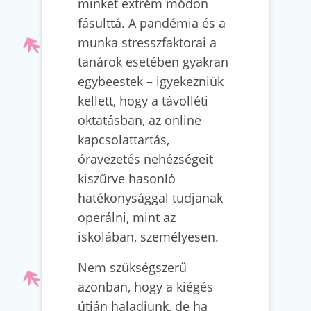
minket extrém módon
fásulttá. A pandémia és a
munka stresszfaktorai a
tanárok esetében gyakran
egybeestek – igyekezniük
kellett, hogy a távolléti
oktatásban, az online
kapcsolattartás,
óravezetés nehézségeit
kiszűrve hasonló
hatékonysággal tudjanak
operálni, mint az
iskolában, személyesen.
Nem szükségszerű
azonban, hogy a kiégés
útján haladjunk, de ha