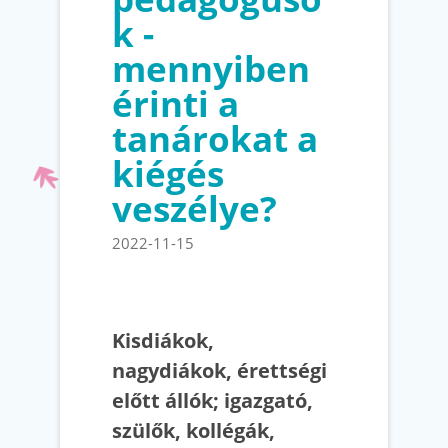
k -
mennyiben
érinti a
tanárokat a
kiégés
veszélye?
2022-11-15
Kisdiákok,
nagydiákok, érettségi
előtt állók; igazgató,
szülők, kollégák,