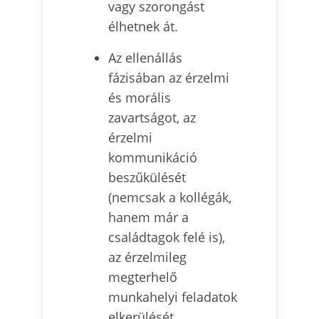
vagy szorongást
élhetnek át.
Az ellenállás
fázisában az érzelmi
és morális
zavartságot, az
érzelmi
kommunikáció
beszűkülését
(nemcsak a kollégák,
hanem már a
családtagok felé is),
az érzelmileg
megterhelő
munkahelyi feladatok
elkerülését