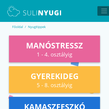
EN
UA
Főoldal
Nyugitippek
MANÓSTRESSZ
1 - 4. osztályig
GYEREKIDEG
5 - 8. osztályig
KAMASZFESZKÓ