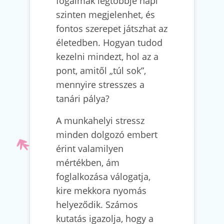
fogalmak legtöbbje napi
szinten megjelenhet, és
fontos szerepet játszhat az
életedben. Hogyan tudod
kezelni mindezt, hol az a
pont, amitől „túl sok”,
mennyire stresszes a
tanári pálya?
A munkahelyi stressz
minden dolgozó embert
érint valamilyen
mértékben, ám
foglalkozása válogatja,
kire mekkora nyomás
helyeződik. Számos
kutatás igazolja, hogy a