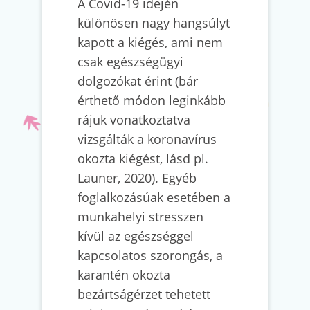
A Covid-19 idején
különösen nagy hangsúlyt
kapott a kiégés, ami nem
csak egészségügyi
dolgozókat érint (bár
érthető módon leginkább
rájuk vonatkoztatva
vizsgálták a koronavírus
okozta kiégést, lásd pl.
Launer, 2020). Egyéb
foglalkozásúak esetében a
munkahelyi stresszen
kívül az egészséggel
kapcsolatos szorongás, a
karantén okozta
bezártságérzet tehetett