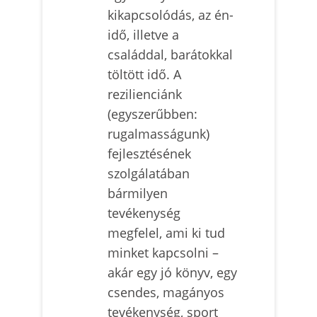
kikapcsolódás, az én-
idő, illetve a
családdal, barátokkal
töltött idő. A
rezilienciánk
(egyszerűbben:
rugalmasságunk)
fejlesztésének
szolgálatában
bármilyen
tevékenység
megfelel, ami ki tud
minket kapcsolni –
akár egy jó könyv, egy
csendes, magányos
tevékenység, sport