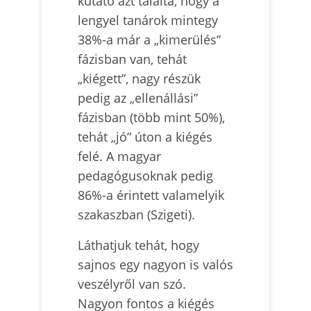
kutató azt találta, hogy a
lengyel tanárok mintegy
38%-a már a „kimerülés”
fázisban van, tehát
„kiégett”, nagy részük
pedig az „ellenállási”
fázisban (több mint 50%),
tehát „jó” úton a kiégés
felé. A magyar
pedagógusoknak pedig
86%-a érintett valamelyik
szakaszban (Szigeti).
Láthatjuk tehát, hogy
sajnos egy nagyon is valós
veszélyről van szó.
Nagyon fontos a kiégés