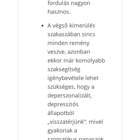
fordulás nagyon
hasznos.
A végső kimerülés
szakaszában sincs
minden remény
veszve, azonban
ekkor már komolyabb
szaksegítség
igénybevétele lehet
szükséges, hogy a
deperszonalizált,
depressziós
állapotból
„visszatérjünk”: mivel
gyakoriak a
szomatikus panaszok,