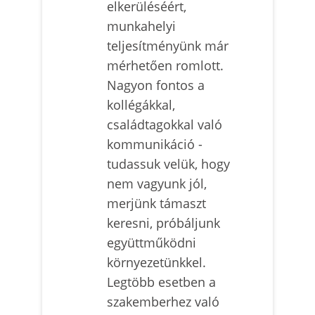
elkerüléséért,
munkahelyi
teljesítményünk már
mérhetően romlott.
Nagyon fontos a
kollégákkal,
családtagokkal való
kommunikáció -
tudassuk velük, hogy
nem vagyunk jól,
merjünk támaszt
keresni, próbáljunk
együttműködni
környezetünkkel.
Legtöbb esetben a
szakemberhez való