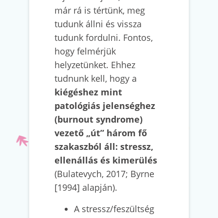
már rá is tértünk, meg
tudunk állni és vissza
tudunk fordulni. Fontos,
hogy felmérjük
helyzetünket. Ehhez
tudnunk kell, hogy a
kiégéshez mint
patológiás jelenséghez
(burnout syndrome)
vezető „út” három fő
szakaszból áll: stressz,
ellenállás és kimerülés
(Bulatevych, 2017; Byrne
[1994] alapján).
A stressz/feszültség