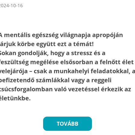
2024-10-16
A mentális egészség világnapja apropóján
járjuk körbe együtt ezt a témát!
Sokan gondolják, hogy a stressz és a
feszültség megélése elsősorban a felnőtt élet
velejárója – csak a munkahelyi feladatokkal, 
befizetendő számlákkal vagy a reggeli
csúcsforgalomban való vezetéssel érkezik az
életünkbe.
TOVÁBB