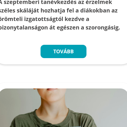
A szeptemberi tanévkezdés az érzelmek
széles skáláját hozhatja fel a diákokban az
örömteli izgatottságtól kezdve a
bizonytalanságon át egészen a szorongásig.
TOVÁBB