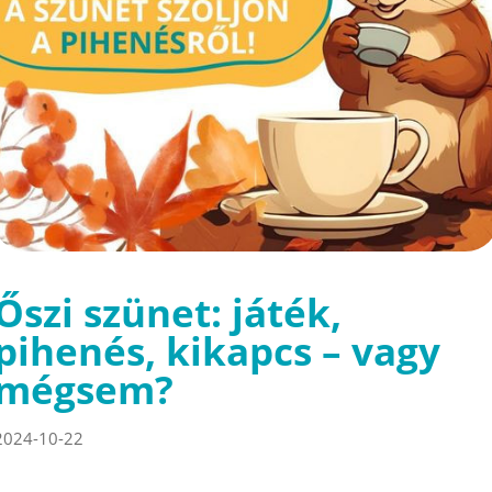
Őszi szünet: játék,
pihenés, kikapcs – vagy
mégsem?
2024-10-22