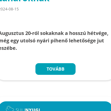
2024-08-15
Augusztus 20-ról sokaknak a hosszú hétvége,
még egy utolsó nyári pihenő lehetősége jut
eszébe.
TOVÁBB