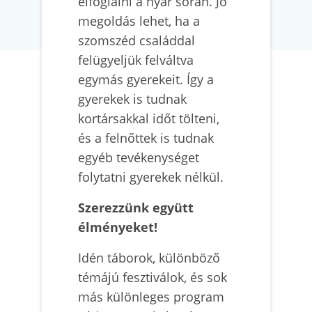
elfoglalni a nyár során. Jó
megoldás lehet, ha a
szomszéd családdal
felügyeljük felváltva
egymás gyerekeit. Így a
gyerekek is tudnak
kortársakkal időt tölteni,
és a felnőttek is tudnak
egyéb tevékenységet
folytatni gyerekek nélkül.
Szerezzünk együtt
élményeket!
Idén táborok, különböző
témájú fesztiválok, és sok
más különleges program