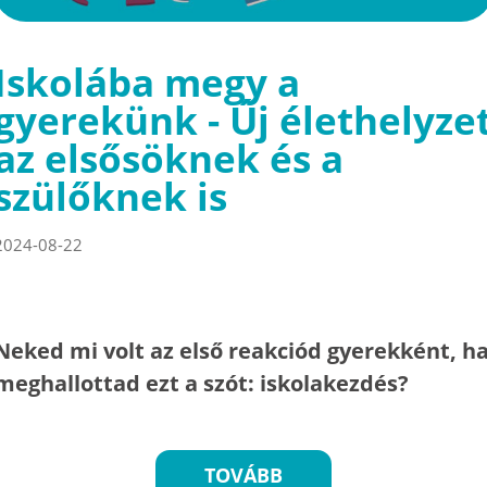
Iskolába megy a
gyerekünk - Új élethelyze
az elsősöknek és a
szülőknek is
2024-08-22
Neked mi volt az első reakciód gyerekként, h
meghallottad ezt a szót: iskolakezdés?
TOVÁBB