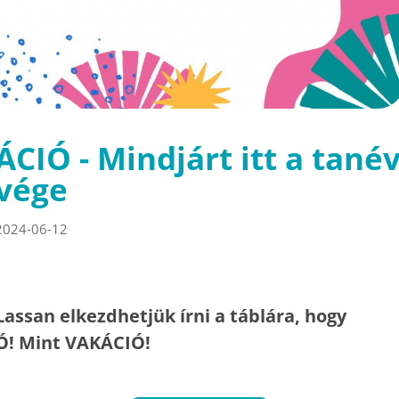
ÁCIÓ - Mindjárt itt a tané
vége
2024-06-12
Lassan elkezdhetjük írni a táblára, hogy
Ó! Mint VAKÁCIÓ!