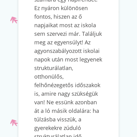
Ez nyáron különösen
fontos, hiszen az ő
napjaikat most az iskola
sem szervezi már. Találjuk
meg az egyensúlyt! Az
agyonszabályozott iskolai
napok után most legyenek
strukturálatlan,
otthonülős,
felhőnézegetős időszakok
is, amire nagy szükségük
van! Ne essünk azonban
át a ló másik oldalára: ha
túlzásba visszük, a
gyerekekre zúduló
strukturálatlan idő