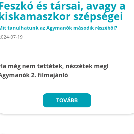
Feszkó és társai, avagy a
kiskamaszkor szépségei
Mit tanulhatunk az Agymanók második részéből?
2024-07-19
Ha még nem tettétek, nézzétek meg!
Agymanók 2. filmajánló
TOVÁBB