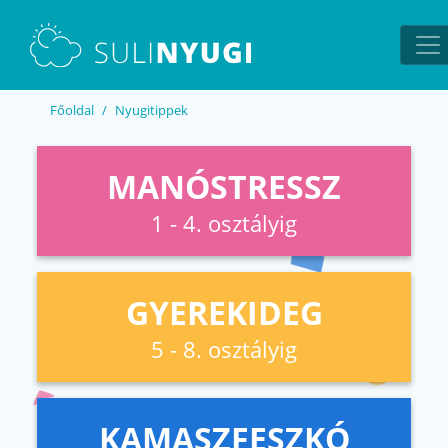
EN
UA
Főoldal
Nyugitippek
MANÓSTRESSZ
1 - 4. osztályig
GYEREKIDEG
5 - 8. osztályig
KAMASZFESZKÓ