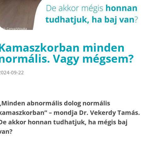
Kamaszkorban minden
normális. Vagy mégsem?
2024-09-22
„Minden abnormális dolog normális
kamaszkorban” – mondja Dr. Vekerdy Tamás.
De akkor honnan tudhatjuk, ha mégis baj
van?